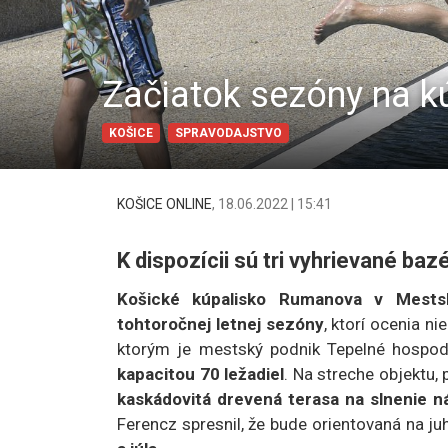
Začiatok sezóny na k
KOŠICE
SPRAVODAJSTVO
KOŠICE ONLINE
,
18.06.2022 | 15:41
K dispozícii sú tri vyhrievané baz
Košické kúpalisko Rumanova v Mest
tohtoročnej letnej sezóny
, ktorí ocenia n
ktorým je mestský podnik Tepelné hospod
kapacitou 70 ležadiel
. Na streche objektu, 
kaskádovitá drevená terasa na slnenie n
Ferencz spresnil, že bude orientovaná na j