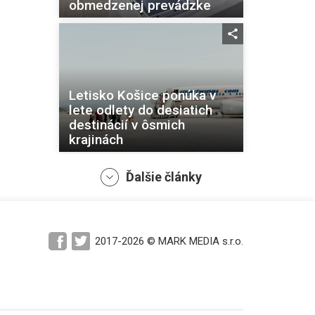
obmedzenej prevádzke
Letisko Košice ponúka v
lete odlety do desiatich
destinácií v ôsmich
krajinách
Ďalšie články
2017-2026 © MARK MEDIA s.r.o.
Návštevníkov kaštieľa
Betliar čaká letná výstava
aj špeciálne prehliadky