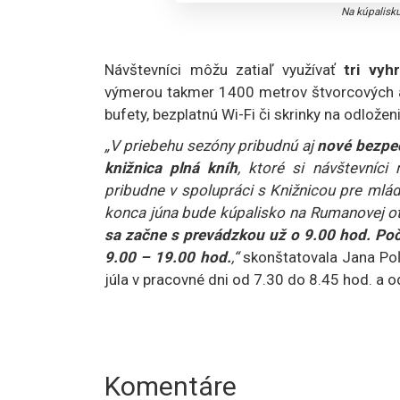
Na kúpalisk
Návštevníci môžu zatiaľ využívať
tri vyh
výmerou takmer 1400 metrov štvorcových 
bufety, bezplatnú Wi-Fi či skrinky na odložen
„V priebehu sezóny pribudnú aj
nové bezpe
knižnica plná kníh
, ktoré si návštevníci
pribudne v spolupráci s Knižnicou pre ml
konca júna bude kúpalisko na Rumanovej 
sa začne s prevádzkou už o 9.00 hod. Poč
9.00 – 19.00 hod.
,“
skonštatovala Jana Poľ
júla v pracovné dni od 7.30 do 8.45 hod. a 
Komentáre