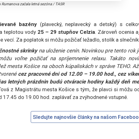
u Rumanova začala letná sezóna
/
TASR
rievané bazény
(plavecký, neplavecký a detský) s celko
a teplotou vody
25 – 29 stupňov Celzia
. Zároveň ocenia aj
ie vecí. Za poplatok si môžu požičať ležadlo, stolík a slnečník
čnostné skrinky
na uloženie cenín. Novinkou pre tento rok j
 môžu voľne požičať na spríjemnenie relaxu. Takáto novi
ádež mesta Košice na oboch kúpaliskách v správe TEHO. Až
otvorené
cez pracovné dni od 12.00 – 19.00 hod., cez víke
as letných prázdnin budú otváracie hodiny každý deň me
ová z Magistrátu mesta Košice s tým, že plavci si môžu od
od 17.45 do 19.00 hod. zaplávať za zvýhodnené vstupné.
Sledujte najnovšie články na našom Facebo