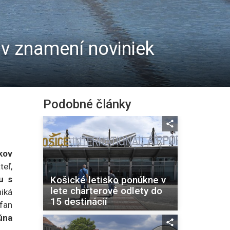
v znamení noviniek
Podobné články
kov
teľ,
Košické letisko ponúkne v
u s
lete charterové odlety do
niká
15 destinácií
fan
úna