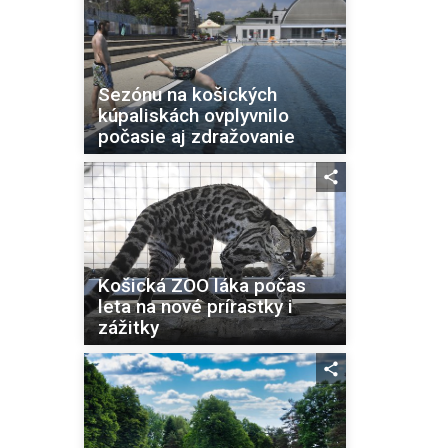
Sezónu na košických
kúpaliskách ovplyvnilo
počasie aj zdražovanie
Košická ZOO láka počas
leta na nové prírastky i
zážitky