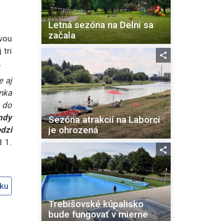
Letná sezóna na Delni sa
začala
vou
 tri
.
e aj
nka
 do
ndy
Sezóna atrakcií na Laborci
je ohrozená
dzi
 1.
oku
Trebišovské kúpalisko
bude fungovať v mierne