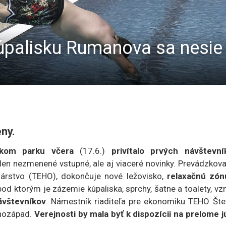
úpalisku Rumanova sa nesie 
ény.
skom parku včera
(17.6.)
privítalo prvých návštevní
ielen nezmenené vstupné, ale aj viaceré novinky. Prevádzkova
árstvo (TEHO), dokončuje nové ležovisko,
relaxačnú zón
pod ktorým je zázemie kúpaliska, sprchy, šatne a toalety, vz
ávštevníkov
. Námestník riaditeľa pre ekonomiku TEHO Šte
uhozápad.
Verejnosti by mala byť k dispozícii na prelome j