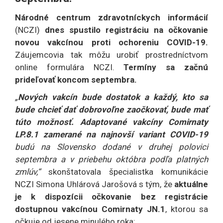
Národné centrum zdravotníckych informácií
(NCZI)
dnes spustilo registráciu na očkovanie
novou vakcínou proti ochoreniu COVID-19.
Záujemcovia tak môžu urobiť prostredníctvom
online formulára NCZI.
Termíny sa začnú
prideľovať koncom septembra.
„
Nových vakcín bude dostatok a každý, kto sa
bude chcieť dať dobrovoľne zaočkovať, bude mať
túto možnosť.
Adaptované vakcíny Comirnaty
LP.8.1 zamerané na najnovší variant COVID-19
budú na Slovensko dodané v druhej polovici
septembra a v priebehu októbra podľa platných
zmlúv,“
skonštatovala špecialistka komunikácie
NCZI Simona Uhlárová Jarošová s tým, že
aktuálne
je k dispozícii očkovanie bez registrácie
dostupnou vakcínou Comirnaty JN.1
, ktorou sa
očkuje od jesene minulého roka: