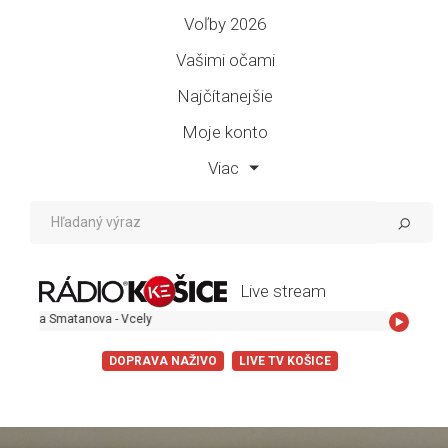
Voľby 2026
Vašimi očami
Najčítanejšie
Moje konto
Viac
Live stream
Smatanova - Vcely
DOPRAVA NAŽIVO
LIVE TV KOŠICE