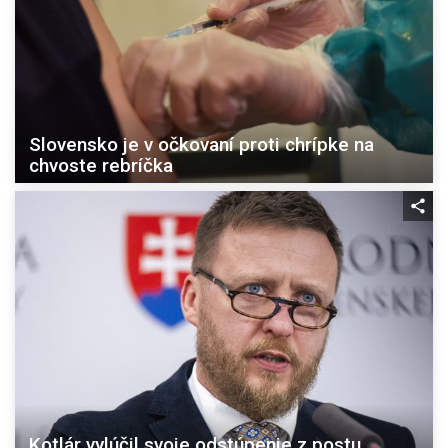
Slovensko je v očkovaní proti chrípke na
chvoste rebríčka
Kotlár vylúčil svoje odstúpenie z postu