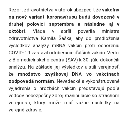
Rezort zdravotníctva v utorok ubezpečil, že
vakcíny
na nový variant koronavírusu budú dovezené v
druhej polovici septembra a následne aj v
októbri
. Vláda v apríli poverila ministra
zdravotníctva Kamila Šaška, aby do predloženia
výsledkov analýzy mRNA vakcín proti ochoreniu
COVID-19 zastavil odoberanie ďalších vakcín. Vedci
z Biomedicínskeho centra (SAV) k 30. júlu dokončili
analýzu. Na základe jej výsledkov uistili verejnosť,
že
množstvo zvyškovej DNA vo vakcínach
zodpovedá normám
. Nevedecké a vykonštruované
vyjadrenia o hrozbách vakcín predstavujú podľa
vedcov nebezpečný zdroj manipulácie so strachom
verejnosti, ktorý môže mať vážne následky na
verejné zdravie.