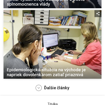
splnomocnenca vlády
Epidemiologická situácia na východe je
napriek dovolenkárom zatiaľ priaznivá
Ďalšie články
Titulka