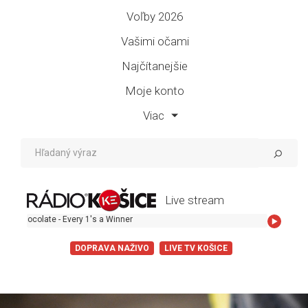
Voľby 2026
Vašimi očami
Najčítanejšie
Moje konto
Viac
Live stream
olate - Every 1's a Winner
DOPRAVA NAŽIVO
LIVE TV KOŠICE