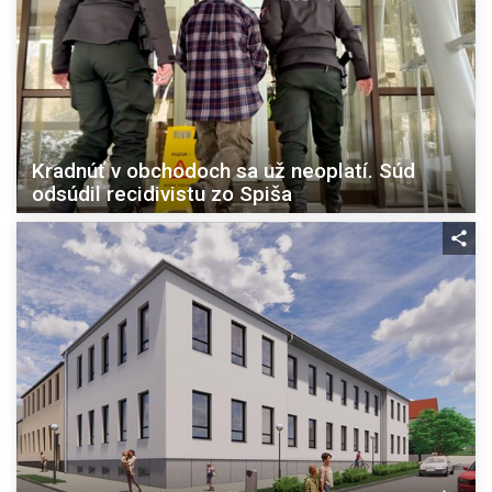
Kradnúť v obchodoch sa už neoplatí. Súd
odsúdil recidivistu zo Spiša