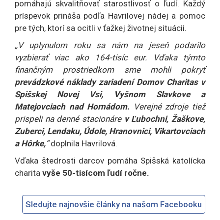
pomáhajú skvalitňovať starostlivosť o ľudí. Každý
príspevok prináša podľa Havrilovej nádej a pomoc
pre tých, ktorí sa ocitli v ťažkej životnej situácii.
„V uplynulom roku sa nám na jeseň podarilo
vyzbierať viac ako 164-tisíc eur. Vďaka týmto
finančným prostriedkom sme mohli pokryť
prevádzkové náklady zariadení Domov Charitas v
Spišskej Novej Vsi, Vyšnom Slavkove a
Matejovciach nad Hornádom.
Verejné zdroje tiež
prispeli na denné stacionáre
v Ľubochni, Žaškove,
Zuberci, Lendaku, Údole, Hranovnici, Vikartovciach
a Hôrke,
“
doplnila Havrilová.
Vďaka štedrosti darcov pomáha Spišská katolícka
charita
vyše 50-tisícom ľudí ročne.
Sledujte najnovšie články na našom Facebooku