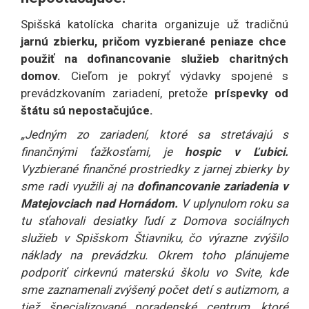
Spišská katolícka charita organizuje už tradičnú
jarnú zbierku, pričom vyzbierané peniaze chce
použiť na dofinancovanie služieb charitných
domov.
Cieľom je pokryť výdavky spojené s
prevádzkovaním zariadení, pretože
príspevky od
štátu sú nepostačujúce.
„Jedným zo zariadení, ktoré sa stretávajú s
finančnými ťažkosťami, je
hospic v Ľubici.
Vyzbierané finančné prostriedky z jarnej zbierky by
sme radi využili aj na
dofinancovanie zariadenia v
Matejovciach nad Hornádom.
V uplynulom roku sa
tu sťahovali desiatky ľudí z Domova sociálnych
služieb v Spišskom Štiavniku, čo výrazne zvýšilo
náklady na prevádzku. Okrem toho plánujeme
podporiť cirkevnú materskú školu vo Svite, kde
sme zaznamenali zvýšený počet detí s autizmom, a
tiež špecializované poradenské centrum, ktoré