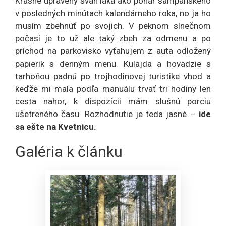
Krásne upravený svah láka ako pohár šampanského
v posledných minútach kalendárneho roka, no ja ho
musím zbehnúť po svojich. V peknom slnečnom
počasí je to už ale taký zbeh za odmenu a po
príchod na parkovisko vyťahujem z auta odložený
papierik s denným menu. Kulajda a hovädzie s
tarhoňou padnú po trojhodinovej turistike vhod a
keďže mi mala podľa manuálu trvať tri hodiny len
cesta nahor, k dispozícii mám slušnú porciu
ušetreného času. Rozhodnutie je teda jasné –
ide
sa ešte na Kvetnicu.
Galéria k článku