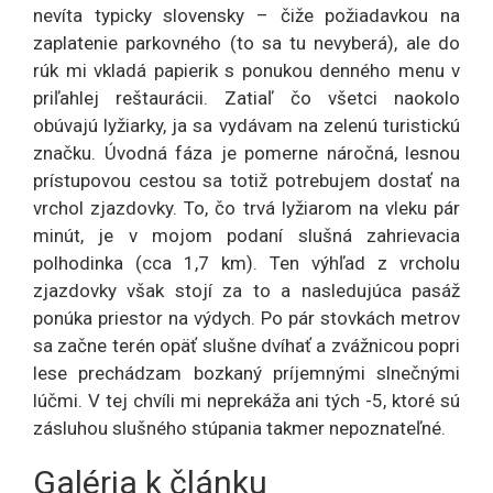
nevíta typicky slovensky – čiže požiadavkou na
zaplatenie parkovného (to sa tu nevyberá), ale do
rúk mi vkladá papierik s ponukou denného menu v
priľahlej reštaurácii. Zatiaľ čo všetci naokolo
obúvajú lyžiarky, ja sa vydávam na zelenú turistickú
značku. Úvodná fáza je pomerne náročná, lesnou
prístupovou cestou sa totiž potrebujem dostať na
vrchol zjazdovky. To, čo trvá lyžiarom na vleku pár
minút, je v mojom podaní slušná zahrievacia
polhodinka (cca 1,7 km). Ten výhľad z vrcholu
zjazdovky však stojí za to a nasledujúca pasáž
ponúka priestor na výdych. Po pár stovkách metrov
sa začne terén opäť slušne dvíhať a zvážnicou popri
lese prechádzam bozkaný príjemnými slnečnými
lúčmi. V tej chvíli mi neprekáža ani tých -5, ktoré sú
zásluhou slušného stúpania takmer nepoznateľné.
Galéria k článku