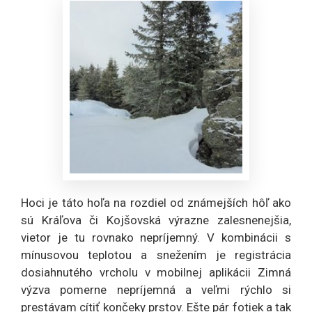
Hoci je táto hoľa na rozdiel od známejších hôľ ako
sú Kráľova či Kojšovská výrazne zalesnenejšia,
vietor je tu rovnako nepríjemný. V kombinácii s
mínusovou teplotou a snežením je registrácia
dosiahnutého vrcholu v mobilnej aplikácii Zimná
výzva pomerne nepríjemná a veľmi rýchlo si
prestávam cítiť končeky prstov. Ešte pár fotiek a tak