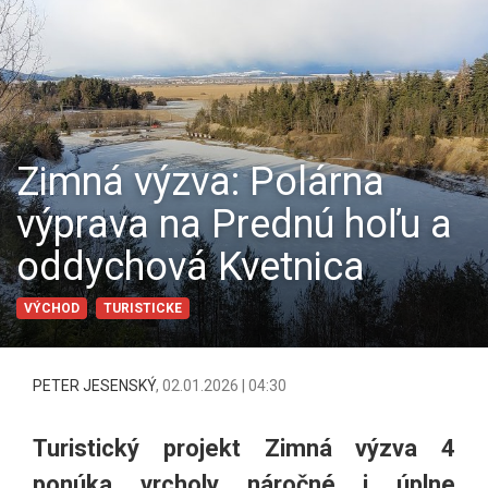
Zimná výzva: Polárna
výprava na Prednú hoľu a
oddychová Kvetnica
VÝCHOD
TURISTICKE
PETER JESENSKÝ
,
02.01.2026 | 04:30
Turistický projekt Zimná výzva 4
ponúka vrcholy náročné i úplne