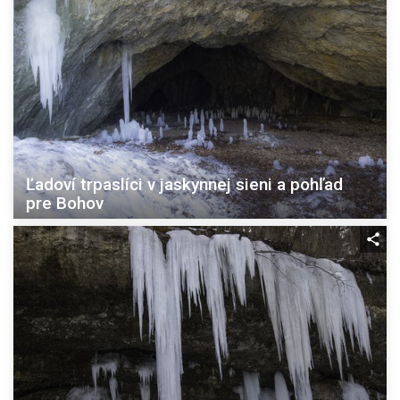
Ľadoví trpaslíci v jaskynnej sieni a pohľad
pre Bohov