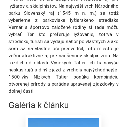
lyžiarov a skialpinistov. Na najvyšší vrch Národného
parku Slovenský raj (1545 m n. m.) sa totiž
vyberieme z parkoviska lyžiarskeho strediska
Vernár a športovo založené rodiny si teda môžu
vybrať. Ten kto preferuje lyžovanie, zotrvá v
stredisku, turisti sa vydajú nahor po vlastných a ako
som sa na vlastné oči presvedčil, toto miesto je
veľmi atraktívne aj pre nadšencov skialpinizmu. Na
rozdiel od oblasti Vysokých Tatier ich tu navyše
neskasírujú a dlhý zjazd z vrcholu najvýchodnejšej
1500-vky Nízkych Tatier ponúka kombináciu
otvorenej prírody a parádne upravenej zjazdovky v
dolnej časti.
Galéria k článku