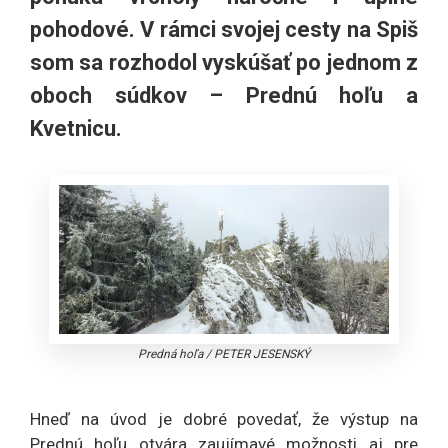
pohodové. V rámci svojej cesty na Spiš
som sa rozhodol vyskúšať po jednom z
oboch súdkov – Prednú hoľu a
Kvetnicu.
Predná hoľa
/
PETER JESENSKÝ
Hneď na úvod je dobré povedať, že výstup na
Prednú hoľu otvára zaujímavé možnosti aj pre