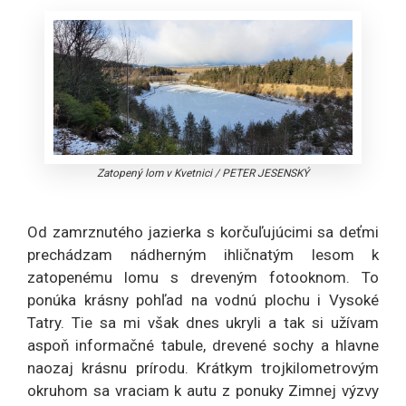
Zatopený lom v Kvetnici
/
PETER JESENSKÝ
Od zamrznutého jazierka s korčuľujúcimi sa deťmi
prechádzam nádherným ihličnatým lesom k
zatopenému lomu s dreveným fotooknom. To
ponúka krásny pohľad na vodnú plochu i Vysoké
Tatry. Tie sa mi však dnes ukryli a tak si užívam
aspoň informačné tabule, drevené sochy a hlavne
naozaj krásnu prírodu. Krátkym trojkilometrovým
okruhom sa vraciam k autu z ponuky Zimnej výzvy