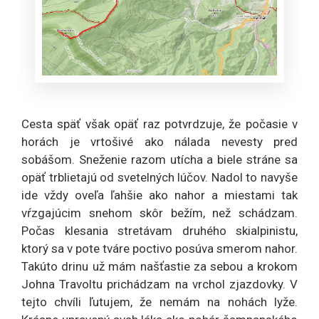
Cesta späť však opäť raz potvrdzuje, že počasie v
horách je vrtošivé ako nálada nevesty pred
sobášom. Sneženie razom utícha a biele stráne sa
opäť trblietajú od svetelných lúčov. Nadol to navyše
ide vždy oveľa ľahšie ako nahor a miestami tak
vŕzgajúcim snehom skôr bežím, než schádzam.
Počas klesania stretávam druhého skialpinistu,
ktorý sa v pote tváre poctivo posúva smerom nahor.
Takúto drinu už mám našťastie za sebou a krokom
Johna Travoltu prichádzam na vrchol zjazdovky. V
tejto chvíli ľutujem, že nemám na nohách lyže.