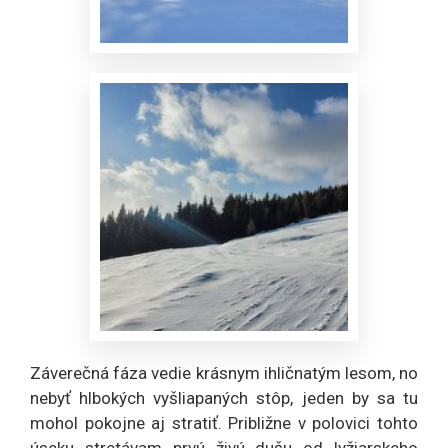
Záverečná fáza vedie krásnym ihličnatým lesom, no
nebyť hlbokých vyšliapaných stôp, jeden by sa tu
mohol pokojne aj stratiť. Približne v polovici tohto
úseku stretávam prvú živú dušu od lyžiarskeho