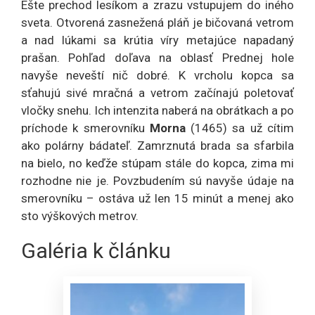
Ešte prechod lesíkom a zrazu vstupujem do iného
sveta. Otvorená zasnežená pláň je bičovaná vetrom
a nad lúkami sa krútia víry metajúce napadaný
prašan. Pohľad doľava na oblasť Prednej hole
navyše neveští nič dobré. K vrcholu kopca sa
sťahujú sivé mračná a vetrom začínajú poletovať
vločky snehu. Ich intenzita naberá na obrátkach a po
príchode k smerovníku
Morna
(1465) sa už cítim
ako polárny bádateľ. Zamrznutá brada sa sfarbila
na bielo, no keďže stúpam stále do kopca, zima mi
rozhodne nie je. Povzbudením sú navyše údaje na
smerovníku – ostáva už len 15 minút a menej ako
sto výškových metrov.
Galéria k článku