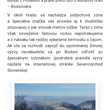
Budun z Ploského a práve preto išlo o Budunov hrad
– Bodonvára.
V okolí hradu sa nachádza oddychová zóna
a špeciálna značka vás privedie aj k studničke
situovanej o pár stoviek metrov nižšie. Teraz v zime
však osvieženie ľadovou vodou nepotrebujeme
a z ruksaku tak radšej vyberáme termosku s čajom.
Ak ste sa rozhodli zapojiť do spomínanej Zimnej
výzvy, nezabudnite sa pri Bodoni odfotiť so
špeciálnym odznakom (podrobné pravidlá výzvy
nájdete na internetovej stránke Severovýchod
Slovenska).