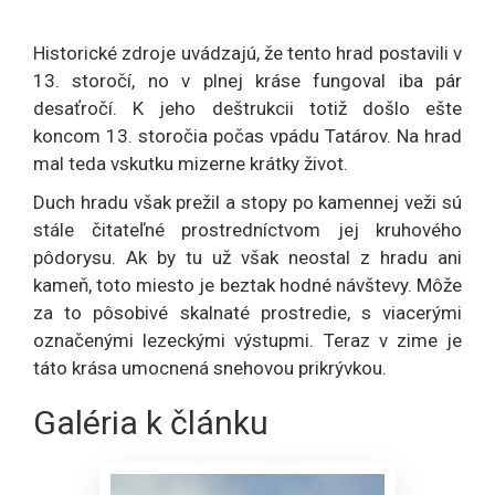
Historické zdroje uvádzajú, že tento hrad postavili v
13. storočí, no v plnej kráse fungoval iba pár
desaťročí. K jeho deštrukcii totiž došlo ešte
koncom 13. storočia počas vpádu Tatárov. Na hrad
mal teda vskutku mizerne krátky život.
Duch hradu však prežil a stopy po kamennej veži sú
stále čitateľné prostredníctvom jej kruhového
pôdorysu. Ak by tu už však neostal z hradu ani
kameň, toto miesto je beztak hodné návštevy. Môže
za to pôsobivé skalnaté prostredie, s viacerými
označenými lezeckými výstupmi. Teraz v zime je
táto krása umocnená snehovou prikrývkou.
Galéria k článku