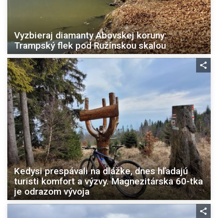
Vyzbieraj diamanty Abovskej koruny:
Trampský flek pod Ružínskou skalou
Kedysi prespávali na dlážke, dnes hľadajú
turisti komfort a výzvy. Magnezitárska 60-tka
je odrazom vývoja