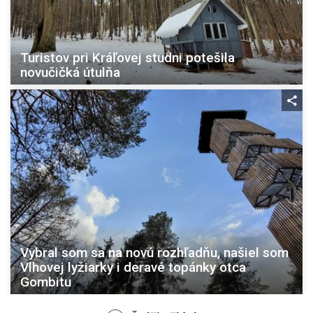
Turistov pri Kráľovej studni potešila
novučičká útulňa
Vybral som sa na novú rozhľadňu, našiel som
Vlhovej lyžiarky i deravé topánky otca
Gombitu