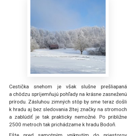
Cestička snehom je však slušne prešliapaná
a chôdzu spríjemňujú pohľady na krásne zasneženú
prírodu. Zásluhou zimných stôp by sme teraz došli
k hradu aj bez sledovania žltej značky na stromoch
a zablúdiť je tak prakticky nemožné. Po približne
2500 metroch tak prichádzame k hradu Bodoň.
Ešte pred samotným vniknutím do priestorov