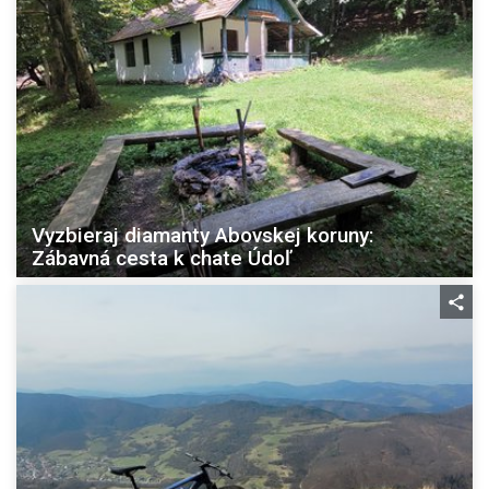
Vyzbieraj diamanty Abovskej koruny:
Zábavná cesta k chate Údoľ