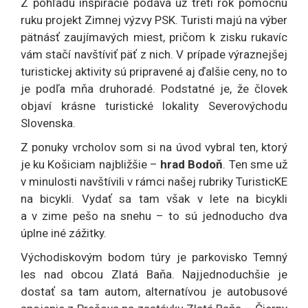
Z pohľadu inšpirácie podáva už tretí rok pomocnú
ruku projekt Zimnej výzvy PSK. Turisti majú na výber
pätnásť zaujímavých miest, pričom k zisku rukavíc
vám stačí navštíviť päť z nich. V prípade výraznejšej
turistickej aktivity sú pripravené aj ďalšie ceny, no to
je podľa mňa druhoradé. Podstatné je, že človek
objaví krásne turistické lokality Severovýchodu
Slovenska.
Z ponuky vrcholov som si na úvod vybral ten, ktorý
je ku Košiciam najbližšie –
hrad Bodoň
. Ten sme už
v minulosti navštívili v rámci našej rubriky TuristicKE
na bicykli. Vydať sa tam však v lete na bicykli
a v zime pešo na snehu – to sú jednoducho dva
úplne iné zážitky.
Východiskovým bodom túry je parkovisko Temný
les nad obcou Zlatá Baňa. Najjednoduchšie je
dostať sa tam autom, alternatívou je autobusové