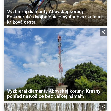
Vyzbieraj diamanty Abovskej koruny:
Folkmarské dvojbalenie – výhľadová skala a
krížová cesta
Vyzbieraj diamanty Abovskej koruny: Krásny
pohľad na Košice bez veľkej námahy