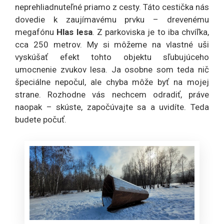
neprehliadnuteľné priamo z cesty. Táto cestička nás
dovedie k zaujímavému prvku – drevenému
megafónu
Hlas lesa
. Z parkoviska je to iba chvíľka,
cca 250 metrov. My si môžeme na vlastné uši
vyskúšať efekt tohto objektu sľubujúceho
umocnenie zvukov lesa. Ja osobne som teda nič
špeciálne nepočul, ale chyba môže byť na mojej
strane. Rozhodne vás nechcem odradiť, práve
naopak – skúste, započúvajte sa a uvidíte. Teda
budete počuť.