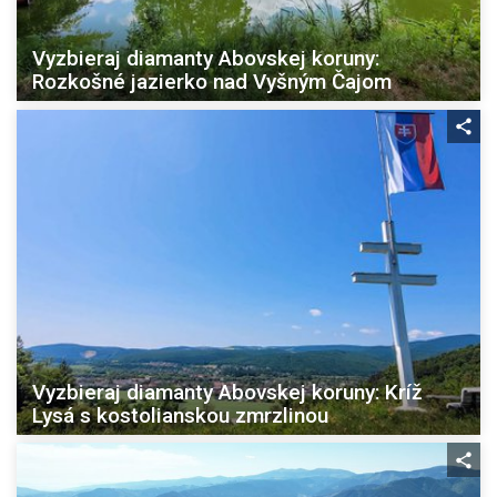
Vyzbieraj diamanty Abovskej koruny:
Rozkošné jazierko nad Vyšným Čajom
Vyzbieraj diamanty Abovskej koruny: Kríž
Lysá s kostolianskou zmrzlinou