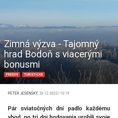
Zimná výzva - Tajomný
hrad Bodoň s viacerými
bonusmi
PREŠOV
TURISTICKE
PETER JESENSKÝ
,
26.12.2022 | 10:19
Pár sviatočných dní padlo každému
vhod, no tri dni hodovania urobili svoje