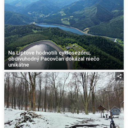
Na Liptove hodnotili cyklosezónu,
obdivuhodný Pacovčan dokázal niečo
unikátne