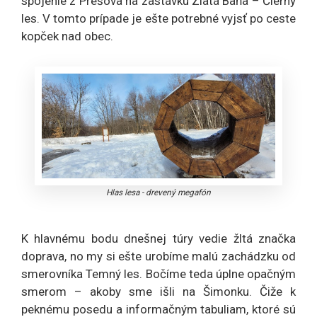
spojenie z Prešova na zastávku Zlatá Baňa – Čierny
les. V tomto prípade je ešte potrebné vyjsť po ceste
kopček nad obec.
Hlas lesa - drevený megafón
K hlavnému bodu dnešnej túry vedie žltá značka
doprava, no my si ešte urobíme malú zachádzku od
smerovníka Temný les. Bočíme teda úplne opačným
smerom – akoby sme išli na Šimonku. Čiže k
peknému posedu a informačným tabuliam, ktoré sú