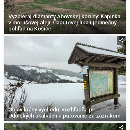
Vyzbieraj diamanty Abovskej koruny: Kaplnka
v morušovej aleji, Čaputovej lipa i jedinečný
pohľad na Košice
Objav krásy východu: Rozhľadňa pri
Údolských skalkách a putovanie za zázrakom