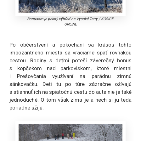
Bonusom je pekný výhľad na Vysoké Tatry
/
KOŠICE
ONLINE
Po občerstvení a pokochaní sa krásou tohto
impozantného miesta sa vraciame späť rovnakou
cestou. Rodiny s deťmi poteší záverečný bonus
s kopčekom nad parkoviskom, ktoré miestni
i Prešovčania využívaní na parádnu zimnú
sánkovačku. Deti tu po túre zázračne ožívajú
a stiahnuť ich na spiatočnú cestu do auta nie je také
jednoduché. O tom však zima je a nech si ju teda
poriadne užijú.