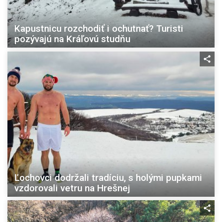
Kapustnicu rozchodiť i ochutnať? Turisti
pozývajú na Kráľovú studňu
Ľochovci dodržali tradíciu, s holými pupkami
vzdorovali vetru na Hrešnej