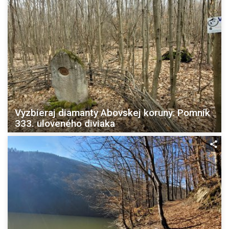
Vyzbieraj diamanty Abovskej koruny: Pomník
333. uloveného diviaka