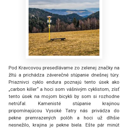
Pod Kravcovou presedlávame zo zelenej značky na
žltú a prichádza záverečné stúpanie dnešnej túry.
Priaznivci cyklo endura poznajú tento úsek ako
„carbon killer“ a hoci som vášnivým cyklistom, zísť
tento úsek na mojom bicykli by som si rozhodne
netrúfal. Kamenisté stúpanie krajinou
pripomínajúcou Vysoké Tatry nás privádza do
pekne premrazených polôh a hoci už dlhšie
nesnežilo, krajina je pekne biela. Ešte pár minút