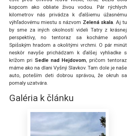
kopcom ako obliate živou vodou. Pár rýchlych
kilometrov nás privádza k ďalšiemu úžasnému
výhľadovému miestu s názvom
Zelená skala
. Aj tu
by sme za iných okolností videli Tatry z krásnej
perspektívy, no tentoraz sa kocháme aspoň
Spišským hradom a okolitými vrchmi. O pár minút
neskôr navyše prichádzam k ďalšej vyhliadke s
krížom pri
Sedle nad Hejdovom
, pričom tentoraz
máme ako na dlani Vyšný Slavkov. Tam dole je naše
auto, poteším deti dobrou správou, že okruh sa
pomaly uzatvára.
Galéria k článku