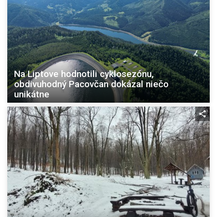
Na Liptove hodnotili cyklosezónu,
obdivuhodný Pacovčan dokázal niečo
unikátne