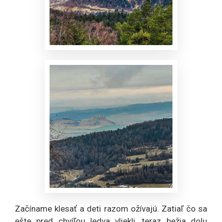
Začíname klesať a deti razom ožívajú. Zatiaľ čo sa
ešte pred chvíľou ledva vliekli, teraz bežia dolu