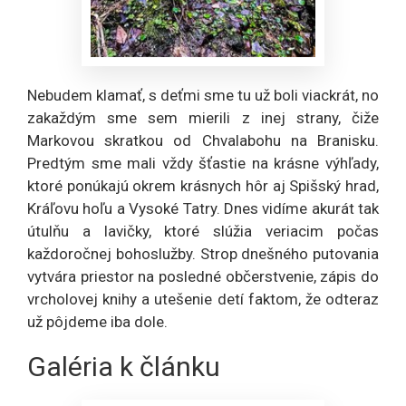
Nebudem klamať, s deťmi sme tu už boli viackrát, no
zakaždým sme sem mierili z inej strany, čiže
Markovou skratkou od Chvalabohu na Branisku.
Predtým sme mali vždy šťastie na krásne výhľady,
ktoré ponúkajú okrem krásnych hôr aj Spišský hrad,
Kráľovu hoľu a Vysoké Tatry. Dnes vidíme akurát tak
útulňu a lavičky, ktoré slúžia veriacim počas
každoročnej bohoslužby. Strop dnešného putovania
vytvára priestor na posledné občerstvenie, zápis do
vrcholovej knihy a utešenie detí faktom, že odteraz
už pôjdeme iba dole.
Galéria k článku