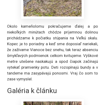
Okolo kameňolomu pokračujeme ďalej a po
niekoľkých minútach chôdze príjemnou dolinou
prichádzame k počiatku stúpania na Veľkú skalu.
Kopec je to poriadny a keď sme doposiaľ nariekali,
že zažívame Vianoce bez snehu, tak teraz absenciu
šmykľavých podmienok celkom kvitujeme. Výškové
metre utešene naskakujú a spod čiapok začínajú
vytekať pramienky potu. Deti rozopínajú bundy a v
tandeme ma zasypávajú ponosmi. Vraj čo som to
zase vymyslel.
Galéria k článku