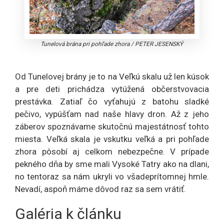
Tunelová brána pri pohľade zhora
/
PETER JESENSKÝ
Od Tunelovej brány je to na Veľkú skalu už len kúsok
a pre deti prichádza vytúžená občerstvovacia
prestávka. Zatiaľ čo vyťahujú z batohu sladké
pečivo, vypúšťam nad naše hlavy dron. Až z jeho
záberov spoznávame skutočnú majestátnosť tohto
miesta. Veľká skala je vskutku veľká a pri pohľade
zhora pôsobí aj celkom nebezpečne. V prípade
pekného dňa by sme mali Vysoké Tatry ako na dlani,
no tentoraz sa nám ukryli vo všadeprítomnej hmle.
Nevadí, aspoň máme dôvod raz sa sem vrátiť.
Galéria k článku