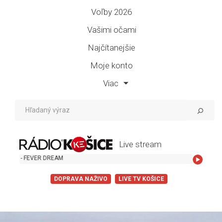
Voľby 2026
Vašimi očami
Najčítanejšie
Moje konto
Viac
Live stream
Alex Warren
DOPRAVA NAŽIVO
LIVE TV KOŠICE