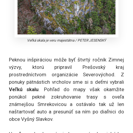
Veľká skala je veru majestátna
/
PETER JESENSKÝ
Peknou inšpiráciou môže byť štvrtý ročník Zimnej
výzvy, ktorú pripravil Prešovský kraj
prostredníctvom organizácie Severovýchod. Z
ponuky pätnástich vrcholov sme si s deťmi vybrali
Veľkú skalu
. Pohľad do mapy však okamžite
ponúkol pekné zokruhovanie trasy s oveľa
známejšou Smrekovicou a ostávalo tak už len
naštartovať auto a presunúť sa ním po diaľnici do
obce Vyšný Slavkov.