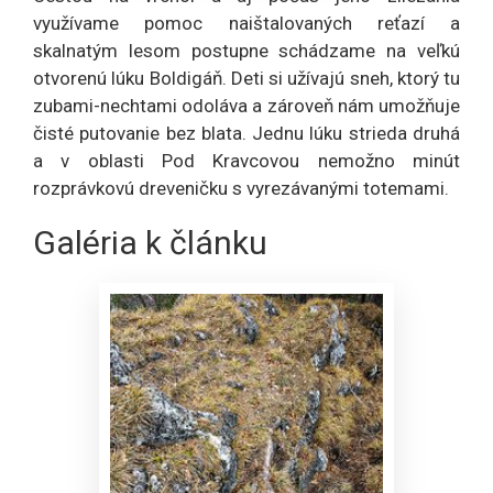
využívame pomoc naištalovaných reťazí a
skalnatým lesom postupne schádzame na veľkú
otvorenú lúku Boldigáň. Deti si užívajú sneh, ktorý tu
zubami-nechtami odoláva a zároveň nám umožňuje
čisté putovanie bez blata. Jednu lúku strieda druhá
a v oblasti Pod Kravcovou nemožno minút
rozprávkovú dreveničku s vyrezávanými totemami.
Galéria k článku