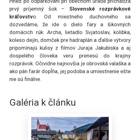
Hneď po odparkovaní pri obecnom úrade prichádza
prvý príjemný šok –
Slovenské rozprávkové
kráľovstv
o. Od miestneho duchovného sa
dozvedáme, že ide o dielo fary a šikovných
domácich rúk. Archa, lietadlo Svjatoslav, kolibka,
koleso dejín, domček pre hadraplán a ďalšie výtvory
pripomínajú kulisy z filmov Juraja Jakubiska a aj
dospelého človeka veru prenesú do krajiny
rozprávok. Očividne najnovšia je obrovská valaška a
ako pán farár dopĺňa, jej podoba a umiestnenie ešte
nie sú finálne.
Galéria k článku