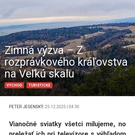
Zimná výzva – Z
rozprávkového kráľovstva
na Veľkú skalu
VÝCHOD
TURISTICKE
PETER JESENSKÝ
,
25.12.2025 | 04:30
Vianočné sviatky všetci milujeme, no
preležať ich pri televízore s výhľadom