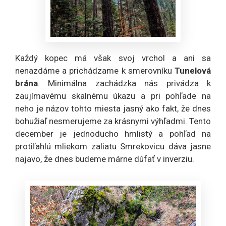
Každý kopec má však svoj vrchol a ani sa
nenazdáme a prichádzame k smerovníku
Tunelová
brána
. Minimálna zachádzka nás privádza k
zaujímavému skalnému úkazu a pri pohľade na
neho je názov tohto miesta jasný ako fakt, že dnes
bohužiaľ nesmerujeme za krásnymi výhľadmi. Tento
december je jednoducho hmlistý a pohľad na
protiľahlú mliekom zaliatu Smrekovicu dáva jasne
najavo, že dnes budeme márne dúfať v inverziu.