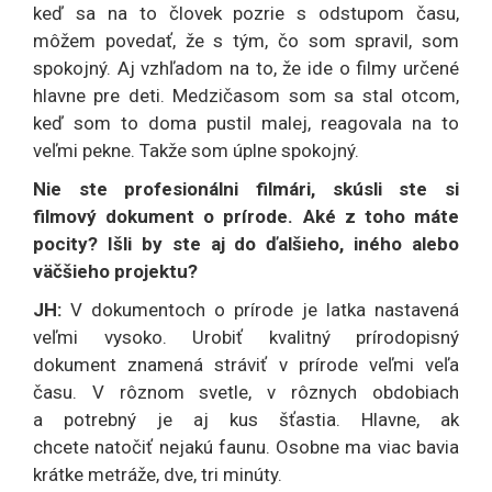
keď sa na to človek pozrie s odstupom času,
môžem povedať, že s tým, čo som spravil, som
spokojný. Aj vzhľadom na to, že ide o filmy určené
hlavne pre deti. Medzičasom som sa stal otcom,
keď som to doma pustil malej, reagovala na to
veľmi pekne. Takže som úplne spokojný.
Nie ste profesionálni filmári, skúsli ste si
filmový dokument o prírode. Aké z toho máte
pocity? Išli by ste aj do ďalšieho, iného alebo
väčšieho projektu?
JH:
V dokumentoch o prírode je latka nastavená
veľmi vysoko. Urobiť kvalitný prírodopisný
dokument znamená stráviť v prírode veľmi veľa
času. V rôznom svetle, v rôznych obdobiach
a potrebný je aj kus šťastia. Hlavne, ak
chcete natočiť nejakú faunu. Osobne ma viac bavia
krátke metráže, dve, tri minúty.