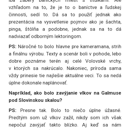
vzhľadom na to, že je to o baníctve a ľudskej
činnosti, sedí to. Dá sa to použiť jednak ako
prezentácia na vysvetlenie pojmov ako je šachta,
pinga, štôlňa a podobne, jednak sa na to dá
nadviazať odborným lektoringom.
PS:
Náročné to bolo hlavne pre kameramana, strih
a finálnu výrobu. Texty a scenár boli v pohode, lebo
dobre poznáme terén aj celé Volovské vrchy,
v ktorých sa nakrúcalo. Nakoniec, príroda sama
vždy prinesie tie najlešie aktuálne veci. To sa nedá
úplne dokonale naplánovať.
Napríklad, ako bolo zavýjanie vlkov na Galmuse
pod Slovinskou skalou?
PS:
Presne tak. Bolo to niečo úplne úžasné.
Predtým som už vlkov zažil, nikdy som ich však
nepočul zavýjať takto blízko. Aj keď sa nám