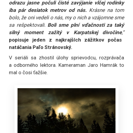
odrazu jasne počuli čisté zavýjanie vlčej rodinky
iba pár desiatok metrov od nás.
Krásne na tom
bolo, že oni vedeli o nás, my o nich a vzájomne sme
sa rešpektovali.
Boli sme plní vďačnosti za taký
silný moment zažitý v Karpatskej divočine
,“
popisuje jeden z najkrajších zážitkov počas
natáčania Paľo Stránovský.
V seriáli sa zhostil úlohy sprievodcu, rozprávača
a odborného lektora. Kameraman Jaro Hamrák to
mal o čosi ťažšie.