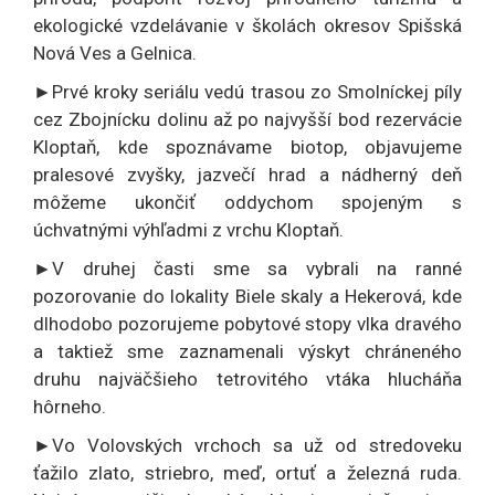
ekologické vzdelávanie v školách okresov Spišská
Nová Ves a Gelnica.
►Prvé kroky seriálu vedú trasou zo Smolníckej píly
cez Zbojnícku dolinu až po najvyšší bod rezervácie
Kloptaň, kde spoznávame biotop, objavujeme
pralesové zvyšky, jazvečí hrad a nádherný deň
môžeme ukončiť oddychom spojeným s
úchvatnými výhľadmi z vrchu Kloptaň.
►V druhej časti sme sa vybrali na ranné
pozorovanie do lokality Biele skaly a Hekerová, kde
dlhodobo pozorujeme pobytové stopy vlka dravého
a taktiež sme zaznamenali výskyt chráneného
druhu najväčšieho tetrovitého vtáka hlucháňa
hôrneho.
►Vo Volovských vrchoch sa už od stredoveku
ťažilo zlato, striebro, meď, ortuť a železná ruda.