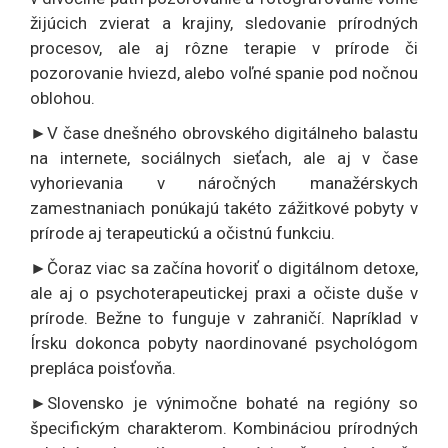
žijúcich zvierat a krajiny, sledovanie prírodných
procesov, ale aj rôzne terapie v prírode či
pozorovanie hviezd, alebo voľné spanie pod nočnou
oblohou.
►V čase dnešného obrovského digitálneho balastu
na internete, sociálnych sieťach, ale aj v čase
vyhorievania v náročných manažérskych
zamestnaniach ponúkajú takéto zážitkové pobyty v
prírode aj terapeutickú a očistnú funkciu.
►Čoraz viac sa začína hovoriť o digitálnom detoxe,
ale aj o psychoterapeutickej praxi a očiste duše v
prírode. Bežne to funguje v zahraničí. Napríklad v
Írsku dokonca pobyty naordinované psychológom
prepláca poisťovňa.
►Slovensko je výnimočne bohaté na regióny so
špecifickým charakterom. Kombináciou prírodných