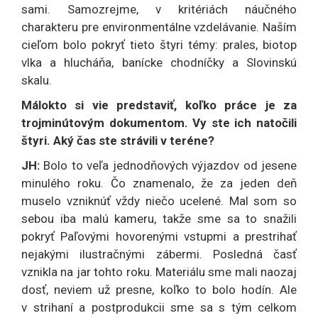
sami. Samozrejme, v kritériách náučného
charakteru pre environmentálne vzdelávanie. Naším
cieľom bolo pokryť tieto štyri témy: prales, biotop
vlka a hlucháňa, banícke chodníčky a Slovinskú
skalu.
Málokto si vie predstaviť, koľko práce je za
trojminútovým dokumentom. Vy ste ich natočili
štyri. Aký čas ste strávili v teréne?
JH:
Bolo to veľa jednodňových výjazdov od jesene
minulého roku. Čo znamenalo, že za jeden deň
muselo vzniknúť vždy niečo ucelené. Mal som so
sebou iba malú kameru, takže sme sa to snažili
pokryť Paľovými hovorenými vstupmi a prestrihať
nejakými ilustračnými zábermi. Posledná časť
vznikla na jar tohto roku. Materiálu sme mali naozaj
dosť, neviem už presne, koľko to bolo hodín. Ale
v strihaní a postprodukcii sme sa s tým celkom