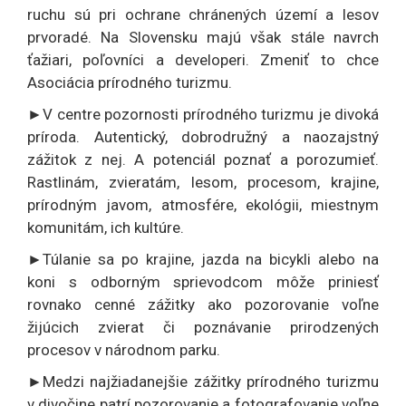
ruchu sú pri ochrane chránených území a lesov
prvoradé. Na Slovensku majú však stále navrch
ťažiari, poľovníci a developeri. Zmeniť to chce
Asociácia prírodného turizmu.
►V centre pozornosti prírodného turizmu je divoká
príroda. Autentický, dobrodružný a naozajstný
zážitok z nej. A potenciál poznať a porozumieť.
Rastlinám, zvieratám, lesom, procesom, krajine,
prírodným javom, atmosfére, ekológii, miestnym
komunitám, ich kultúre.
►Túlanie sa po krajine, jazda na bicykli alebo na
koni s odborným sprievodcom môže priniesť
rovnako cenné zážitky ako pozorovanie voľne
žijúcich zvierat či poznávanie prirodzených
procesov v národnom parku.
►Medzi najžiadanejšie zážitky prírodného turizmu
v divočine patrí pozorovanie a fotografovanie voľne