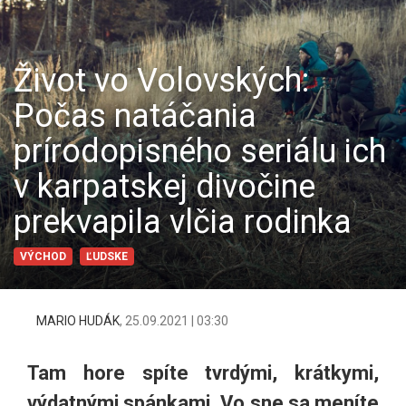
Život vo Volovských:
Počas natáčania
prírodopisného seriálu ich
v karpatskej divočine
prekvapila vlčia rodinka
VÝCHOD
ĽUDSKE
MARIO HUDÁK
,
25.09.2021 | 03:30
Tam hore spíte tvrdými, krátkymi,
výdatnými spánkami. Vo sne sa meníte