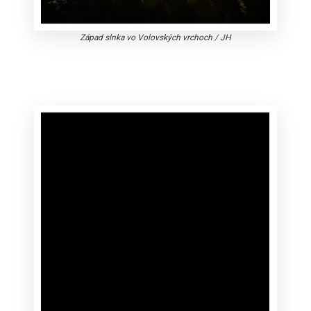
Západ slnka vo Volovských vrchoch
/
JH