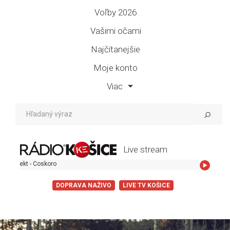
Voľby 2026
Vašimi očami
Najčítanejšie
Moje konto
Viac
Live stream
 Coskoro
DOPRAVA NAŽIVO
LIVE TV KOŠICE