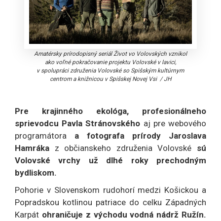
Amatérsky prírodopisný seriál Život vo Volovských vznikol
ako voľné pokračovanie projektu Volovské v lavici,
v spolupráci združenia Volovské so Spišským kultúrnym
centrom a knižnicou v Spišskej Novej Vsi
/
JH
Pre krajinného ekológa, profesionálneho
sprievodcu Pavla Stránovského
aj pre webového
programátora
a fotografa prírody Jaroslava
Hamráka
z občianskeho združenia Volovské
sú
Volovské vrchy už dlhé roky prechodným
bydliskom.
Pohorie v Slovenskom rudohorí medzi Košickou a
Popradskou kotlinou patriace do celku Západných
Karpát
ohraničuje z východu vodná nádrž Ružín.