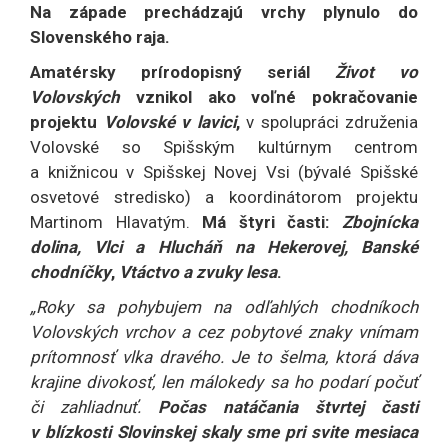
Na západe prechádzajú vrchy plynulo do
Slovenského raja.
Amatérsky prírodopisný seriál
Život vo
Volovských
vznikol ako voľné pokračovanie
projektu
Volovské v lavici
,
v spolupráci združenia
Volovské so Spišským kultúrnym centrom
a knižnicou v Spišskej Novej Vsi (bývalé Spišské
osvetové stredisko) a koordinátorom projektu
Martinom Hlavatým.
Má štyri časti:
Zbojnícka
dolina, Vlci a Hlucháň na Hekerovej,
Banské
chodníčky
,
Vtáctvo a zvuky lesa
.
„Roky sa pohybujem na odľahlých chodníkoch
Volovských vrchov a cez pobytové znaky vnímam
prítomnosť vlka dravého. Je to šelma, ktorá dáva
krajine divokosť, len málokedy sa ho podarí počuť
či zahliadnuť.
Počas natáčania štvrtej časti
v blízkosti Slovinskej skaly sme pri svite mesiaca