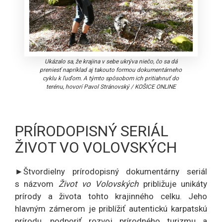
Ukázalo sa, že krajina v sebe ukrýva niečo, čo sa dá
preniesť napríklad aj takouto formou dokumentárneho
cyklu k ľuďom. A týmto spôsobom ich pritiahnuť do
terénu, hovorí Pavol Stránovský
/
KOŠICE ONLINE
PRÍRODOPISNÝ SERIÁL
ŽIVOT VO VOLOVSKÝCH
►Štvordielny prírodopisný dokumentárny seriál
s názvom
Život vo Volovských
približuje unikáty
prírody a života tohto krajinného celku. Jeho
hlavným zámerom je priblížiť autentickú karpatskú
prírodu, podporiť rozvoj prírodného turizmu a