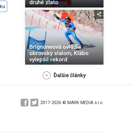
druhé zlato
oku
Brignoneová ovládla
obrovský slalom, Kläbo
vylepšil rekord
Ďalšie články
2017-2026 © MARK MEDIA s.r.o.
Historické zlato
Braathena, Andreas Žampa
21.