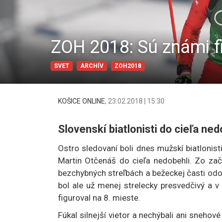
ZOH 2018: Sú známi fi
SVET
ARCHÍV
ZOH2018
KOŠICE ONLINE
,
23.02.2018 | 15:30
Slovenskí biatlonisti do cieľa ned
Ostro sledovaní boli dnes mužskí biatlonist
Martin Otčenáš do cieľa nedobehli. Zo zač
bezchybných streľbách a bežeckej časti odo
bol ale už menej strelecky presvedčivý a v 
figuroval na 8. mieste.
Fúkal silnejší vietor a nechýbali ani snehov