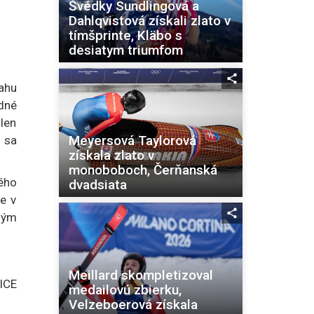
Švédky Sundlingová a
Dahlqvistová získali zlato v
tímšprinte, Kläbo s
desiatym triumfom
ahu
edné
 len
Meyersová Taylorová
 sa
získala zlato v
monoboboch, Čerňanská
vého
dvadsiata
e v
hým
Meillard skompletizoval
ICE
medailovú zbierku,
Velzeboerová získala