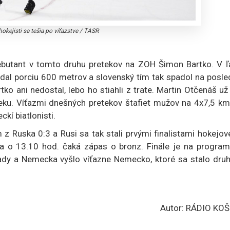
okejisti sa tešia po víťazstve
/
TASR
debutant v tomto druhu pretekov na ZOH Šimon Bartko. V ľ
pridal porciu 600 metrov a slovenský tím tak spadol na posl
tko ani nedostal, lebo ho stiahli z trate. Martin Otčenáš už
eku. Víťazmi dnešných pretekov štafiet mužov na 4x7,5 km
ckí biatlonisti.
 z Ruska 0:3 a Rusi sa tak stali prvými finalistami hokejo
a o 13.10 hod. čaká zápas o bronz. Finále je na program
ady a Nemecka vyšlo víťazne Nemecko, ktoré sa stalo dru
Autor: RÁDIO KOŠ