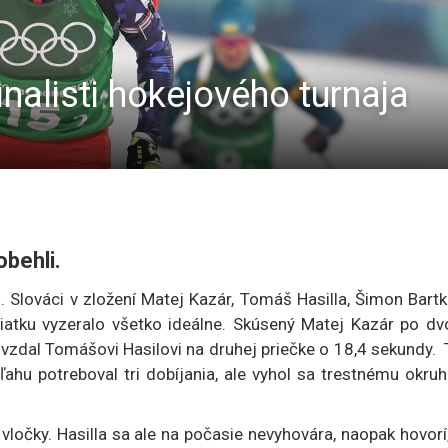
nalisti hokejového turnaja
obehli.
i. Slováci v zložení Matej Kazár, Tomáš Hasilla, Šimon Bart
iatku vyzeralo všetko ideálne. Skúsený Matej Kazár po dv
vzdal Tomášovi Hasilovi na druhej priečke o 18,4 sekundy.
ľahu potreboval tri dobíjania, ale vyhol sa trestnému okru
é vločky. Hasilla sa ale na počasie nevyhovára, naopak hovorí