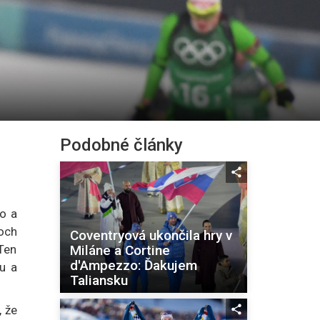
Podobné články
ko a
och
Coventryová ukončila hry v
Miláne a Cortine
 Ten
d'Ampezzo: Ďakujem
hu a
Taliansku
, že