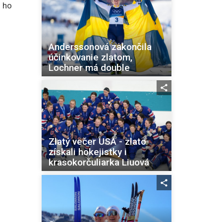
 ho
Anderssonová zakončila
účinkovanie zlatom,
Lochner má double
Zlatý večer USA - zlato
získali hokejistky i
krasokorčuliarka Liuová