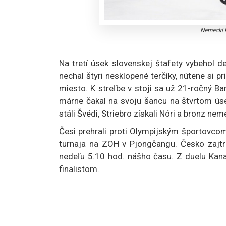
Nemeckí h
Na tretí úsek slovenskej štafety vybehol 
nechal štyri nesklopené terčíky, nútene si 
miesto. K streľbe v stoji sa už 21-ročný Bar
márne čakal na svoju šancu na štvrtom ús
stáli Švédi, Striebro získali Nóri a bronz neme
Česi prehrali proti Olympijským športovcom
turnaja na ZOH v Pjongčangu. Česko zajtr
nedeľu 5.10 hod. nášho času. Z duelu Kan
finalistom.