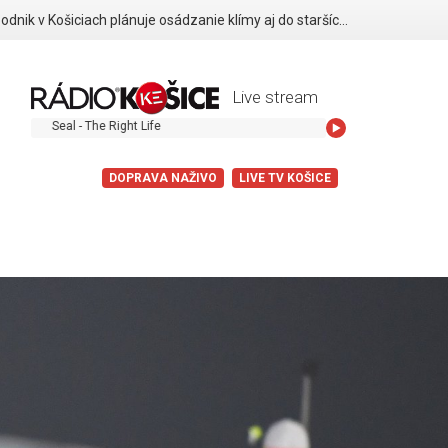
Dopravný podnik v Košiciach plánuje osádzanie klímy aj do starších vozidiel
Live stream
Seal - The Right Life
DOPRAVA NAŽIVO
LIVE TV KOŠICE