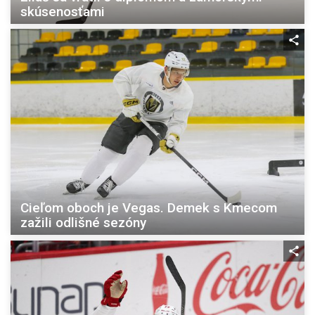
skúsenosťami
Cieľom oboch je Vegas. Demek s Kmecom
zažili odlišné sezóny