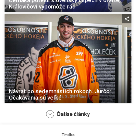
Černáka potešil slovenský úspech v drafte,
Královičovi vypomôže rád
Návrat po sedemnástich rokoch. Jurčo:
Očakávania sú veľké
Ďalšie články
Titulka