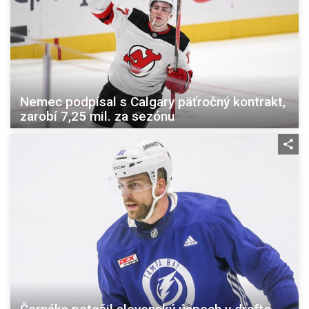
Nemec podpísal s Calgary päťročný kontrakt,
zarobí 7,25 mil. za sezónu