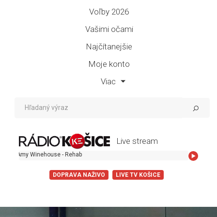
Voľby 2026
Vašimi očami
Najčítanejšie
Moje konto
Viac
Live stream
ehouse - Rehab
DOPRAVA NAŽIVO
LIVE TV KOŠICE