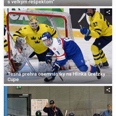
s veľkým rešpektom“
Tesná prehra osemnástky na Hlinka Gretzky
Cupe