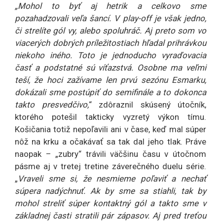
„Mohol to byť aj hetrik a celkovo sme
pozahadzovali veľa šancí. V play-off je však jedno,
či strelíte gól vy, alebo spoluhráč. Aj preto som vo
viacerých dobrých príležitostiach hľadal prihrávkou
niekoho iného. Toto je jednoducho vyraďovacia
časť a podstatné sú víťazstvá. Osobne ma veľmi
teší, že hoci zažívame len prvú sezónu Esmarku,
dokázali sme postúpiť do semifinále a to dokonca
takto presvedčivo,
“ zdôraznil skúsený útočník,
ktorého potešil takticky vyzretý výkon tímu.
Košičania totiž nepoľavili ani v čase, keď mal súper
nôž na krku a očakávať sa tak dal jeho tlak. Práve
naopak – „zubry“ trávili väčšinu času v útočnom
pásme aj v tretej tretine záverečného duelu série.
„
Vraveli sme si, že nesmieme poľaviť a nechať
súpera nadýchnuť. Ak by sme sa stiahli, tak by
mohol streliť súper kontaktný gól a takto sme v
základnej časti stratili pár zápasov. Aj pred treťou