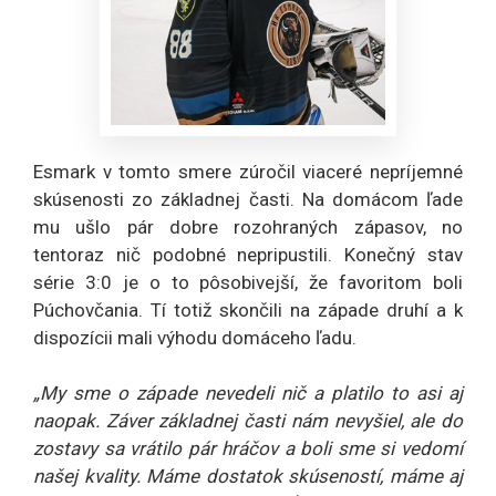
Esmark v tomto smere zúročil viaceré nepríjemné
skúsenosti zo základnej časti. Na domácom ľade
mu ušlo pár dobre rozohraných zápasov, no
tentoraz nič podobné nepripustili. Konečný stav
série 3:0 je o to pôsobivejší, že favoritom boli
Púchovčania. Tí totiž skončili na západe druhí a k
dispozícii mali výhodu domáceho ľadu.
„My sme o západe nevedeli nič a platilo to asi aj
naopak. Záver základnej časti nám nevyšiel, ale do
zostavy sa vrátilo pár hráčov a boli sme si vedomí
našej kvality. Máme dostatok skúseností, máme aj