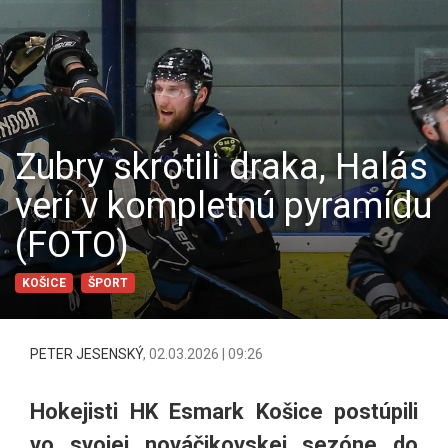
Zubry skrotili draka, Halás
verí v kompletnú pyramídu
(FOTO)
KOŠICE
ŠPORT
PETER JESENSKÝ
,
02.03.2026 | 09:26
Hokejisti HK Esmark Košice postúpili
vo svojej nováčikovskej sezóne do