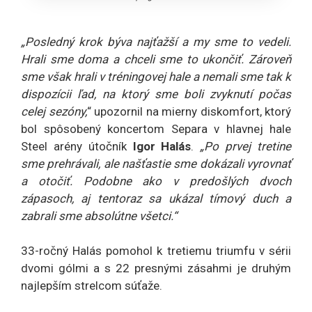
„Posledný krok býva najťažší a my sme to vedeli.
Hrali sme doma a chceli sme to ukončiť. Zároveň
sme však hrali v tréningovej hale a nemali sme tak k
dispozícii ľad, na ktorý sme boli zvyknutí počas
celej sezóny,
“ upozornil na mierny diskomfort, ktorý
bol spôsobený koncertom Separa v hlavnej hale
Steel arény útočník
Igor Halás
.
„Po prvej tretine
sme prehrávali, ale našťastie sme dokázali vyrovnať
a otočiť. Podobne ako v predošlých dvoch
zápasoch, aj tentoraz sa ukázal tímový duch a
zabrali sme absolútne všetci.“
33-ročný Halás pomohol k tretiemu triumfu v sérii
dvomi gólmi a s 22 presnými zásahmi je druhým
najlepším strelcom súťaže.