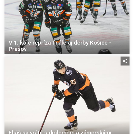
V 1. kole repríza finále aj derby Košice -
Prešov
Eliáš sa vrátil s diplomom a zámorskými