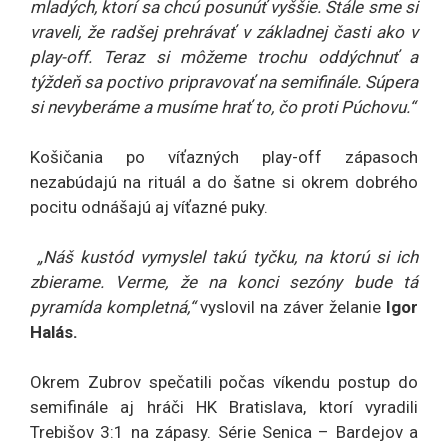
mladých, ktorí sa chcú posunúť vyššie. Stále sme si
vraveli, že radšej prehrávať v základnej časti ako v
play-off. Teraz si môžeme trochu oddýchnuť a
týždeň sa poctivo pripravovať na semifinále. Súpera
si nevyberáme a musíme hrať to, čo proti Púchovu.“
Košičania po víťazných play-off zápasoch
nezabúdajú na rituál a do šatne si okrem dobrého
pocitu odnášajú aj víťazné puky.
„Náš kustód vymyslel takú tyčku, na ktorú si ich
zbierame. Verme, že na konci sezóny bude tá
pyramída kompletná,“
vyslovil na záver želanie
Igor
Halás.
Okrem Zubrov spečatili počas víkendu postup do
semifinále aj hráči HK Bratislava, ktorí vyradili
Trebišov 3:1 na zápasy. Série Senica – Bardejov a