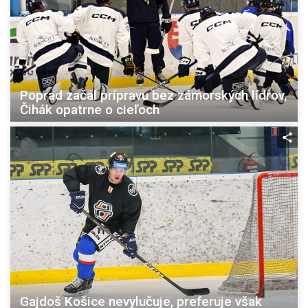
Poprad začal prípravu bez zámorských lídrov,
Čihák opatrne o cieľoch
Gajdoš Košice nevylučuje, preferuje však