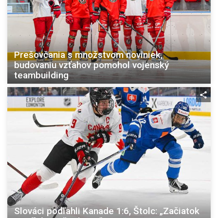
Prešovčania s množstvom noviniek,
budovaniu vzťahov pomohol vojenský
teambuilding
Slováci podľahli Kanade 1:6, Štolc: „Začiatok