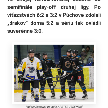
semifinále play-off druhej ligy. Po
víťazstvách 6:2 a 3:2 v Púchove zdolali
„drakov“ doma 5:2 a sériu tak ovládli
suverénne 3:0.
Radosť Esmarku po góle
/
PETER JESENSKÝ