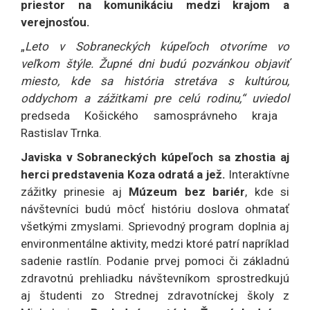
priestor na komunikáciu medzi krajom a
verejnosťou.
„
Leto v Sobraneckých kúpeľoch otvoríme vo
veľkom štýle. Župné dni budú pozvánkou objaviť
miesto, kde sa história stretáva s kultúrou,
oddychom a zážitkami pre celú rodinu,“ uviedol
predseda Košického samosprávneho kraja
Rastislav Trnka.
Javiska v Sobraneckých kúpeľoch sa zhostia aj
herci predstavenia Koza odratá a jež.
Interaktívne
zážitky prinesie aj
Múzeum bez bariér
, kde si
návštevníci budú môcť históriu doslova ohmatať
všetkými zmyslami. Sprievodný program doplnia aj
environmentálne aktivity, medzi ktoré patrí napríklad
sadenie rastlín. Podanie prvej pomoci či základnú
zdravotnú prehliadku návštevníkom sprostredkujú
aj študenti zo Strednej zdravotníckej školy z