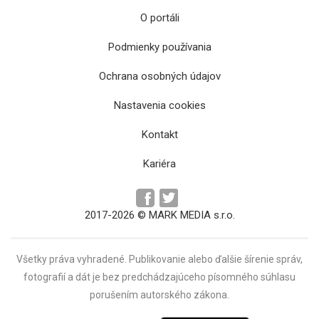
O portáli
Podmienky používania
Ochrana osobných údajov
Počet košických krajských poslancov sa
navýši na 59, plénum schválilo aj výšku
Nastavenia cookies
odmien
Kontakt
Kariéra
2017-2026 © MARK MEDIA s.r.o.
Všetky práva vyhradené. Publikovanie alebo ďalšie šírenie správ,
fotografií a dát je bez predchádzajúceho písomného súhlasu
porušením autorského zákona.
Prázdninové obdobie prinesie opravy ciest