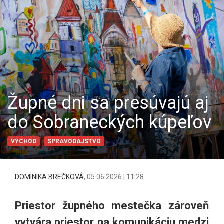
Župné dni sa presúvajú aj
do Sobraneckých kúpeľov
VÝCHOD
SPRAVODAJSTVO
DOMINIKA BREČKOVÁ
,
05.06.2026 | 11:28
Priestor župného mestečka zároveň
vytvára priestor na komunikáciu medzi