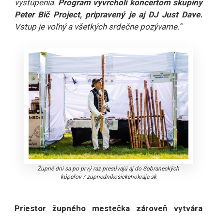
vystúpenia.
Program vyvrcholí koncertom skupiny
Peter Bič Project, pripravený je aj DJ Just Dave.
Vstup je voľný a všetkých srdečne pozývame.“
Župné dni sa po prvý raz presúvajú aj do Sobraneckých
kúpeľov
/
zupnednikosickehokraja.sk
Priestor župného mestečka zároveň vytvára