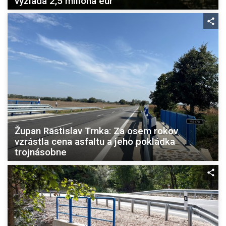
vyžiada 2,5 milióna eur
Župan Rastislav Trnka: Za osem rokov
vzrástla cena asfaltu a jeho pokládka
trojnásobne