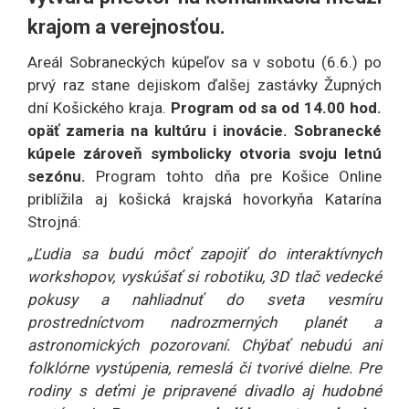
krajom a verejnosťou.
Areál Sobraneckých kúpeľov sa v sobotu (6.6.) po
prvý raz stane dejiskom ďalšej zastávky Župných
dní Košického kraja.
Program od sa od 14.00 hod.
opäť zameria na kultúru i inovácie. Sobranecké
kúpele zároveň symbolicky otvoria svoju letnú
sezónu.
Program tohto dňa pre Košice Online
priblížila aj košická krajská hovorkyňa Katarína
Strojná:
„
Ľudia sa budú môcť zapojiť do interaktívnych
workshopov, vyskúšať si robotiku, 3D tlač vedecké
pokusy a nahliadnuť do sveta vesmíru
prostredníctvom nadrozmerných planét a
astronomických pozorovaní. Chýbať nebudú ani
folklórne vystúpenia, remeslá či tvorivé dielne. Pre
rodiny s deťmi je pripravené divadlo aj hudobné