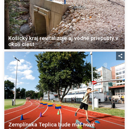
Košický kraj revitalizuje aj vodné priepusty v
okolí ciest
Zemplínska Teplica bude mať nové