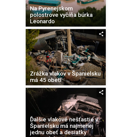
Na Pyrenejskom
polostrove vyčíňa búrka
Leonardo
Zrážka vlakov v Španielsku
má 45 obetí
Ďalšie vlakové nešťastie v
Španielsku má najmenej
jednu obeť a desiatky