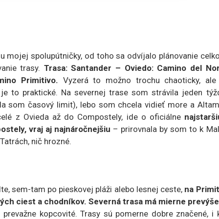
mojej spolupútničky, od toho sa odvíjalo plánovanie celko
anie trasy.
Trasa: Santander – Oviedo: Camino del Nor
ino Primitivo.
Vyzerá to možno trochu chaoticky, ale
 je to praktické. Na severnej trase som strávila jeden tý
a som časový limit), lebo som chcela vidieť more a Altami
elé z Ovieda až do Compostely, ide o oficiálne
najstarši
stely, vraj aj najnáročnejšiu
– prirovnala by som to k Ma
Tatrách, nič hrozné.
te, sem-tam po pieskovej pláži alebo lesnej ceste,
na Primit
sných ciest a chodníkov. Severná trasa má mierne prevýše
je prevažne kopcovité. Trasy sú pomerne dobre značené, i 