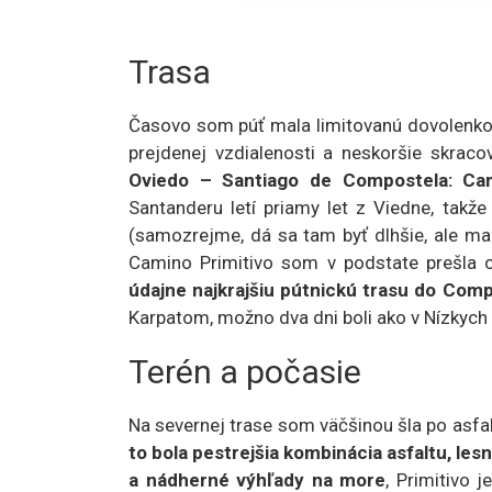
Trasa
Časovo som púť mala limitovanú dovolenkou 
prejdenej vzdialenosti a neskoršie skracov
Oviedo – Santiago de Compostela: Cam
Santanderu letí priamy let z Viedne, takže
(samozrejme, dá sa tam byť dlhšie, ale mal
Camino Primitivo som v podstate prešla c
údajne najkrajšiu pútnickú trasu do Compo
Karpatom, možno dva dni boli ako v Nízkych 
Terén a počasie
Na severnej trase som väčšinou šla po asfal
to bola pestrejšia kombinácia asfaltu, le
a nádherné výhľady na more
, Primitivo 