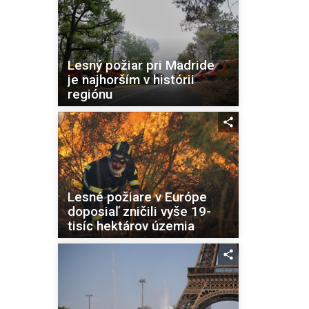
Lesný požiar pri Madride
je najhorším v histórii
regiónu
Lesné požiare v Európe
doposiaľ zničili vyše 19-
tisíc hektárov územia