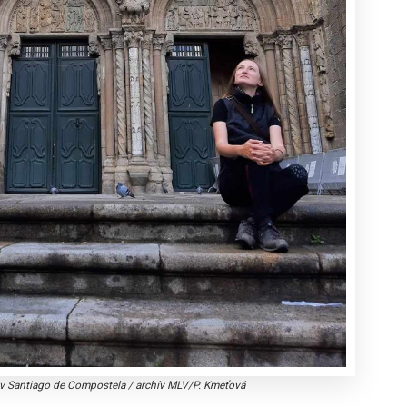
a v Santiago de Compostela
/
archív MLV/P. Kmeťová