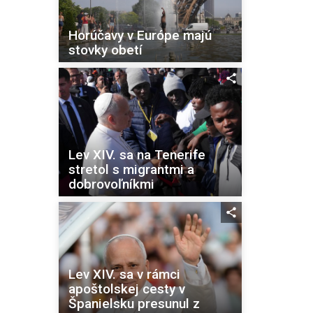
Horúčavy v Európe majú
stovky obetí
Lev XIV. sa na Tenerife
stretol s migrantmi a
dobrovoľníkmi
Lev XIV. sa v rámci
apoštolskej cesty v
Španielsku presunul z