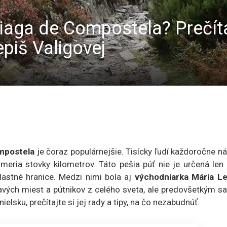
iaga de Compostela? Prečítaj
piš Valigovej
mpostela
je čoraz populárnejšie. Tisícky ľudí každoročne n
meria stovky kilometrov. Táto pešia púť nie je určená len
vlastné hranice. Medzi nimi bola aj
východniarka Mária Le
mavých miest a pútnikov z celého sveta, ale predovšetkým 
elsku, prečítajte si jej rady a tipy, na čo nezabudnúť.