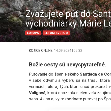
Zvažujete púť do Sant
východniarky Márie Le
EURÓPA
LETOM SVETOM
KOŠICE ONLINE
,
14.09.2024 | 05:32
Božie cesty sú nevyspytateľné.
Putovanie do španielskeho
Santiaga de Co
v sebe odvahu a vyberú sa na trasu, ktorá 
veriacich, ale aj tých, ktorí chcú prekonať 
Valigová
, ktorá spoznala nielen veľa zaují
seba. Ak sa aj vy rozhodnete putovať po Špani