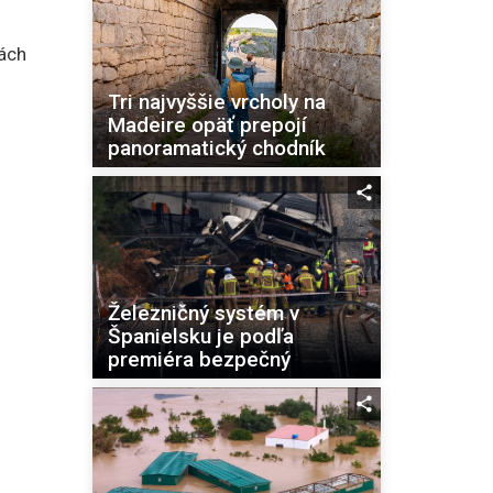
ách
Tri najvyššie vrcholy na
Madeire opäť prepojí
panoramatický chodník
Železničný systém v
Španielsku je podľa
premiéra bezpečný