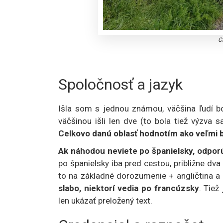
C
Spoločnosť a jazyk
Išla som s jednou známou, väčšina ľudí 
väčšinou išli len dve (to bola tiež výzva 
Celkovo danú oblasť hodnotím ako veľmi 
Ak náhodou neviete po španielsky, odpo
po španielsky iba pred cestou, približne dv
to na základné dorozumenie + angličtina a
slabo, niektorí vedia po francúzsky
. Tiež
len ukázať preložený text.