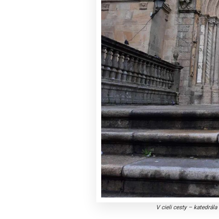
V cieli cesty – katedrál