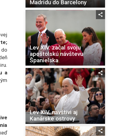
Madridu do Barcelony
vej
te;
Lev XIV. začal svoju
 do
apoštolskú návštevu
ždeň
Španielska
ru.
u a
lým
Lev XIV. navštívi aj
ive
Kanárske ostrovy
nia
keď