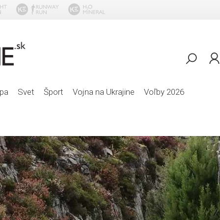
Desmod - Chybani
pa
Svet
Šport
Vojna na Ukrajine
Voľby 2026