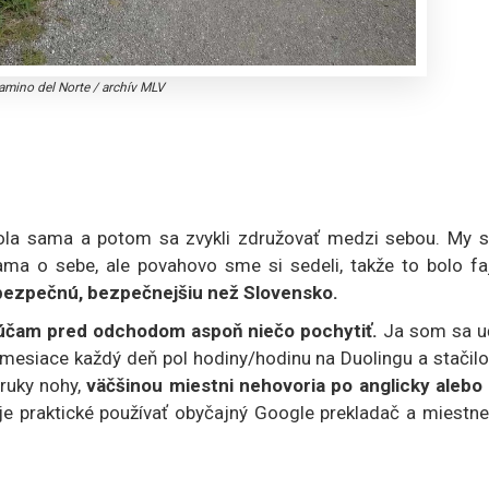
amino del Norte
/
archív MLV
bola sama a potom sa zvykli združovať medzi sebou. My 
sama o sebe, ale povahovo sme si sedeli, takže to bolo fa
bezpečnú, bezpečnejšiu než Slovensko.
rúčam pred odchodom aspoň niečo pochytiť.
Ja som sa uč
a mesiace každý deň pol hodiny/hodinu na Duolingu a stačil
 ruky nohy,
väčšinou miestni nehovoria po anglicky alebo 
 je praktické používať obyčajný Google prekladač a miestn