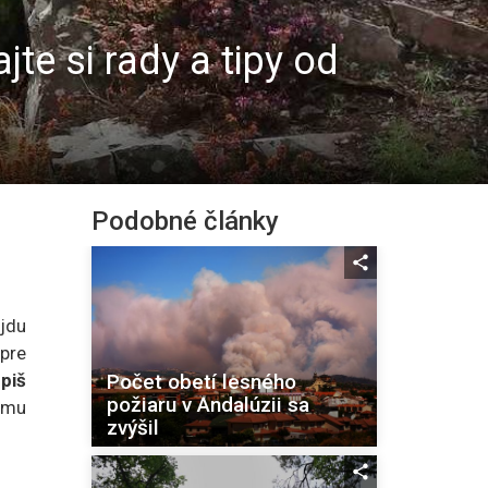
te si rady a tipy od
Podobné články
ájdu
 pre
Počet obetí lesného
piš
požiaru v Andalúzii sa
samu
zvýšil