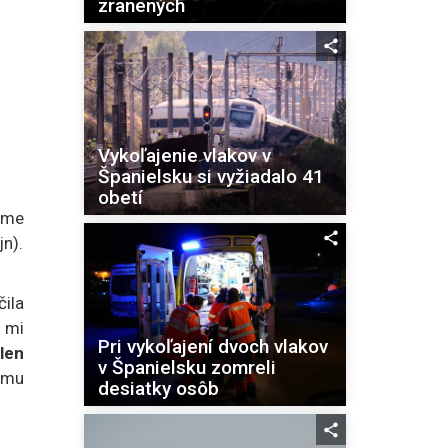
zranených
Vykoľajenie vlakov v
Španielsku si vyžiadalo 41
obetí
sme
jn).
ila
o mi
Pri vykoľajení dvoch vlakov
len
v Španielsku zomreli
emu
desiatky osôb