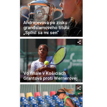
Andrejevová po zisku
grandslamového titulu:
„Splnil sa mi sen“
Vo finále v Košiciach
Grantová proti Wernerovej