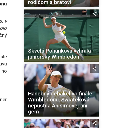
rodičom a bratovi
onu
s, v
olo
čný
Skvelá Pohánková vyhrala
juniorský Wimbledon
ále
tavu
, no
Hanebný debakel vo finále
Wimbledonu, Swiateková
nner
nepustila Anisimovej ani
gem