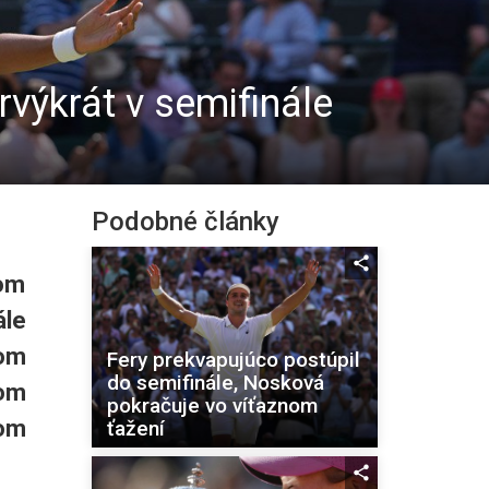
rvýkrát v semifinále
Podobné články
vom
ále
rom
Fery prekvapujúco postúpil
do semifinále, Nosková
om
pokračuje vo víťaznom
om
ťažení