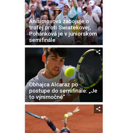
Anisimovová zabojuje o
trofej proti Swiatekovej,
Pohánková je v juniorskom
semifinále
Obhajca Alcaraz po
postupe do semifinále: „Je
to výnimočné“