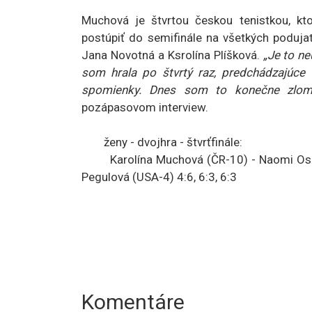
Muchová je štvrtou českou tenistkou, kt
postúpiť do semifinále na všetkých podujat
Jana Novotná a Ksrolína Plíšková.
„Je to n
som hrala po štvrtý raz, predchádzajúce
spomienky. Dnes som to konečne zlomi
pozápasovom interview.
ženy - dvojhra - štvrťfinále:
Karolína Muchová (ČR-10) - Naomi Osakov
Pegulová (USA-4) 4:6, 6:3, 6:3
Komentáre