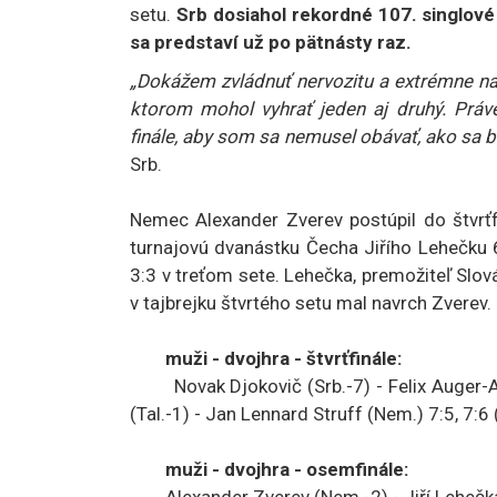
setu.
Srb dosiahol rekordné 107. singlové
sa predstaví už po pätnásty raz.
„Dokážem zvládnuť nervozitu a extrémne nap
ktorom mohol vyhrať jeden aj druhý. Práv
finále, aby som sa nemusel obávať, ako sa bu
Srb.
Nemec Alexander Zverev postúpil do štvrťfi
turnajovú dvanástku Čecha Jiřího Lehečku 6:
3:3 v treťom sete. Lehečka, premožiteľ Slová
v tajbrejku štvrtého setu mal navrch Zverev.
muži - dvojhra - štvrťfinále:
Novak Djokovič (Srb.-7) - Felix Auger-Alias
(Tal.-1) - Jan Lennard Struff (Nem.) 7:5, 7:6 
muži - dvojhra - osemfinále:
Alexander Zverev (Nem.-2) - Jiří Lehečka (