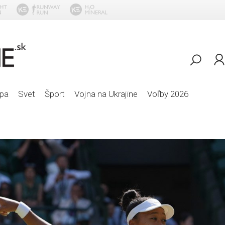
Tove Lo - Co
pa
Svet
Šport
Vojna na Ukrajine
Voľby 2026