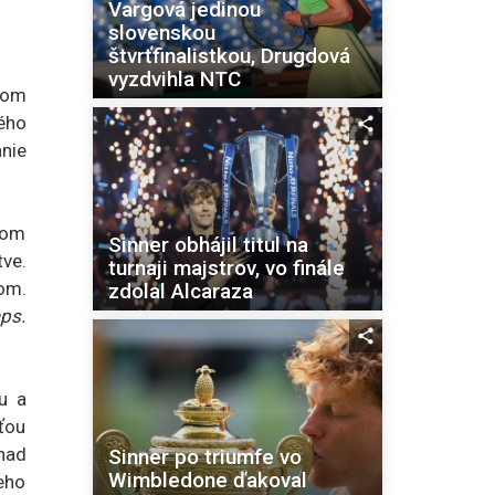
Vargová jedinou
slovenskou
štvrťfinalistkou, Drugdová
vyzdvihla NTC
hom
rého
nie
 ňom
Sinner obhájil titul na
ve.
turnaji majstrov, vo finále
om.
zdolal Alcaraza
aps.
u a
sťou
nad
Sinner po triumfe vo
Wimbledone ďakoval
teho