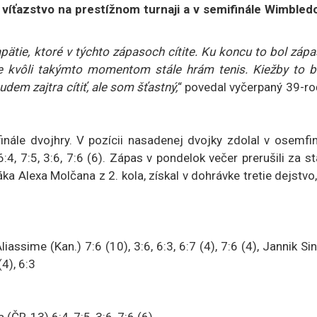
 víťazstvo na prestížnom turnaji a v semifinále Wimbled
ätie, ktoré v týchto zápasoch cítite. Ku koncu to bol zápa
e kvôli takýmto momentom stále hrám tenis. Kiežby to b
dem zajtra cítiť, ale som šťastný,
“ povedal vyčerpaný 39-ro
nále dvojhry. V pozícii nasadenej dvojky zdolal v osemfin
4, 7:5, 3:6, 7:6 (6). Zápas v pondelok večer prerušili za s
ka Alexa Molčana z 2. kola, získal v dohrávke tretie dejstvo
sime (Kan.) 7:6 (10), 3:6, 6:3, 6:7 (4), 7:6 (4), Jannik Si
(4), 6:3
ČR-13) 6:4, 7:5, 3:6, 7:6 (6)