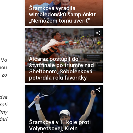
Šramková vyradila
wimbledonskú šampiónku:
„Nemôžem tomu uveriť"
Alcaraz postúpil do
 Vo
štvrťfinále po triumfe nad
nou
Sheltonom, Sobolenková
j zo
potvrdila rolu favoritky
dva
roti
dmy
darí
Šramková v 1. kole proti
Volynetsovej, Klein