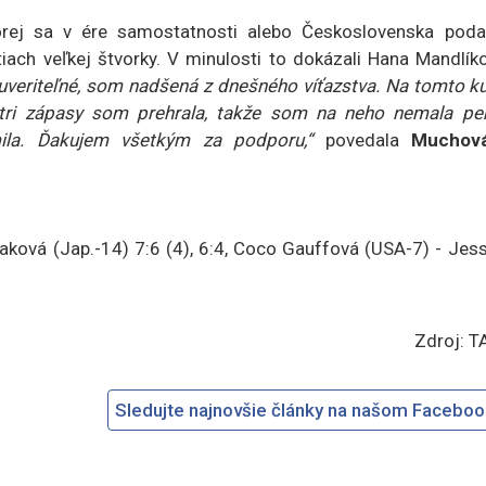
orej sa v ére samostatnosti alebo Československa podar
iach veľkej štvorky. V minulosti to dokázali Hana Mandlík
euveriteľné, som nadšená z dnešného víťazstva. Na tomto ku
 tri zápasy som prehrala, takže som na neho nemala pe
la. Ďakujem všetkým za podporu,“
povedala
Muchov
á (Jap.-14) 7:6 (4), 6:4, Coco Gauffová (USA-7) - Jess
Zdroj: T
Sledujte najnovšie články na našom Facebo