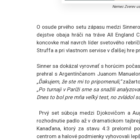
Nemec Zverev us
O osude prvého setu zápasu medzi Sinnero
dejstve obaja hráči na tráve All England Cl
koncovke mal navrch líder svetového rebrí
Struffa a pri vlastnom servise v ďalšej hre 
Sinner sa dokázal vyrovnať s horúcim počas
prehral s Argentínčanom Juanom Manuelom 
„Ďakujem, že ste mi to pripomenuli,“
zažarto
„Po turnaji v Paríži sme sa snažili analyzov
Dnes to bol pre mňa veľký test, no zvládol s
Prvý set súboja medzi Djokovičom a Auge
rozhodnutie padlo až v dramatickom tajbrejk
Kanaďana, ktorý za stavu 4:3 prelomil po
centrom a halové podmienky vyhovovali lepši