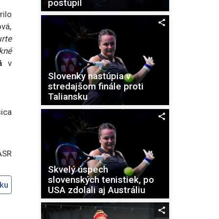
postúpil
ilo
ová,
rte
kné
á
v
Slovenky nastúpia v
stredajšom finále proti
Taliansku
ica
ASR
Skvelý úspech
slovenských tenistiek, po
oku
USA zdolali aj Austráliu