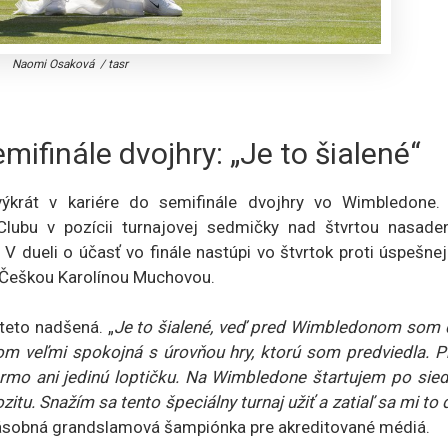
Naomi Osaková
/
tasr
ifinále dvojhry: „Je to šialené“
ýkrát v kariére do semifinále dvojhry vo Wimbledone.
d Clubu v pozícii turnajovej sedmičky nad štvrtou nasade
 V dueli o účasť vo finále nastúpi vo štvrtok proti úspešne
Češkou Karolínou Muchovou.
teto nadšená. „
Je to šialené, veď pred Wimbledonom som 
Som veľmi spokojná s úrovňou hry, ktorú som predviedla. P
armo ani jedinú loptičku. Na Wimbledone štartujem po sie
zitu. Snažím sa tento špeciálny turnaj užiť a zatiaľ sa mi to 
jnásobná grandslamová šampiónka pre akreditované médiá.