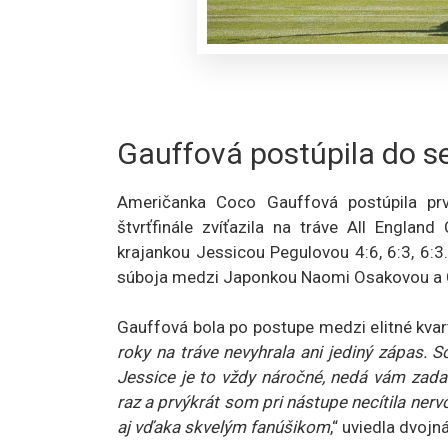
Gauffová postúpila do sem
Američanka Coco Gauffová postúpila prv
štvrťfinále zvíťazila na tráve All Englan
krajankou Jessicou Pegulovou 4:6, 6:3, 6:3.
súboja medzi Japonkou Naomi Osakovou a 
Gauffová bola po postupe medzi elitné kvar
roky na tráve nevyhrala ani jediný zápas. 
Jessice je to vždy náročné, nedá vám zad
raz a prvýkrát som pri nástupe necítila nervo
aj vďaka skvelým fanúšikom
,“ uviedla dvo