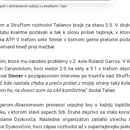
pel v dohrávanom súboji s Lehečkom
/
tasr
m a Struffom rozhodol Talianov brejk za stavu 5:5. V dru
ubu kvalitne podávali a tak k slovu prišiel tajbrejk, v kto
čka ATP. V treťom sete Sinner v ôsmom geme prelomil poda
premenil hneď prvý mečbal.
ím, ktoré mu narobilo problémy v 2. kole Roland Garros. V
Cerundolom, hoci viedol 2:0 na sety a 5:1 v treťom dejst
val
Sinner
v pozápasovom interview po triumfe nad Struff
ať, kde nastala chyba a prečo prišiel z mojej strany taký kol
om ho, na dvorci som sa cítil komfortne
,“ dodal Talian.
rom-Aliassimeom priniesol urputný boj o každú loptičk
u, v ktorom slávil úspech Srb. Druhé dejstvo sa stalo kori
danie Djokoviča. Následne organizátori zatiahli strechu 
e Djokovičovi, hoci zápas rozhodol až v supertajbrejku pia