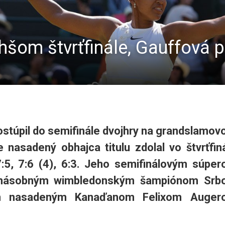
hšom štvrťfinále, Gauffová p
postúpil do semifinále dvojhry na grandslamo
 nasadený obhajca titulu zdolal vo štvrťfin
5, 7:6 (4), 6:3. Jeho semifinálovým súpe
mnásobným wimbledonským šampiónom Srb
ím nasadeným Kanaďanom Felixom Auger