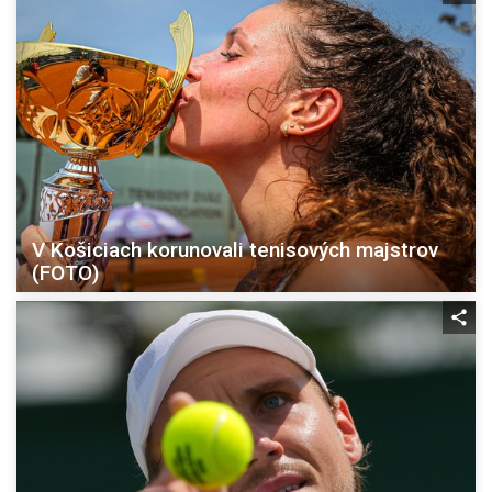
V Košiciach korunovali tenisových majstrov
(FOTO)