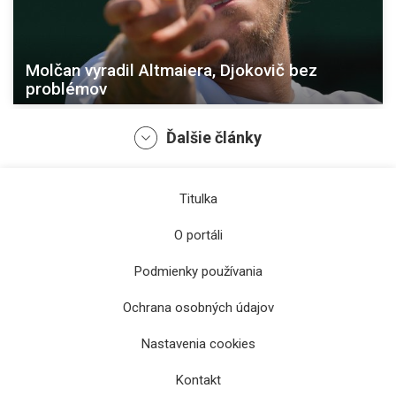
Molčan vyradil Altmaiera, Djokovič bez
problémov
Ďalšie články
Titulka
O portáli
Podmienky používania
Ochrana osobných údajov
Slováci proti Grécku na antuke v NTC Košice.
Nastavenia cookies
Horváth: Najväčšia výzva!
Kontakt