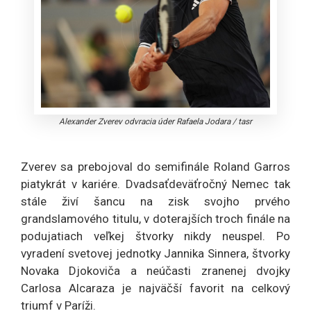
Alexander Zverev odvracia úder Rafaela Jodara
/
tasr
Zverev sa prebojoval do semifinále Roland Garros
piatykrát v kariére. Dvadsaťdeväťročný Nemec tak
stále živí šancu na zisk svojho prvého
grandslamového titulu, v doterajších troch finále na
podujatiach veľkej štvorky nikdy neuspel. Po
vyradení svetovej jednotky Jannika Sinnera, štvorky
Novaka Djokoviča a neúčasti zranenej dvojky
Carlosa Alcaraza je najväčší favorit na celkový
triumf v Paríži.