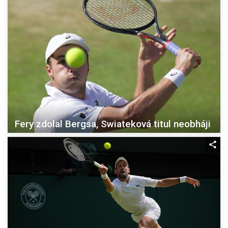
Fery zdolal Bergsa, Swiateková titul neobháji