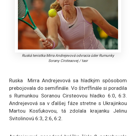
Ruská tenistka Mirra Andrejevová odvracia úder Rumunky
Sorany Cirsteaovej
/
tasr
Ruska Mirra Andrejevová sa hladkým spôsobom
prebojovala do semifinále. Vo štvrťfinále si poradila
s Rumunkou Soranou Cirsteovou hladko 6:0, 6:3.
Andrejevová sa v ďalšej fáze stretne s Ukrajinkou
Martou Kosťukovou, tá zdolala krajanku Jelinu
Svitolinovú 6:3, 2:6, 6:2.