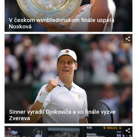
V českom wimbledonskom finále uspela
Nosková
Sinner vyradil Djokoviča a vo finále vyzve
Zvereva