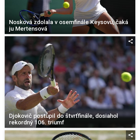
Nosková zdolala v osemfinále Keysovú, čaká
ju Mertensová
Djokovič postúpil do štvrťfinále, dosiahol
rekordný 106. triumf