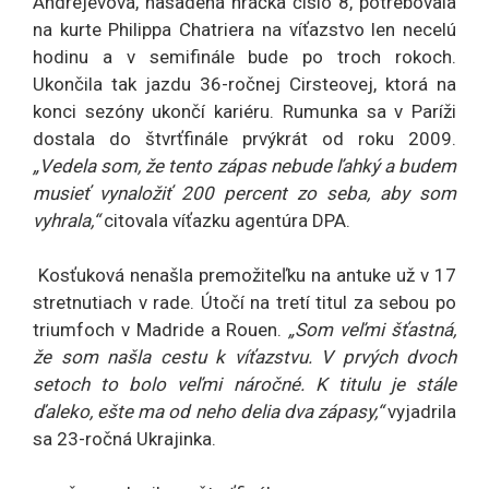
Andrejevová, nasadená hráčka číslo 8, potrebovala
na kurte Philippa Chatriera na víťazstvo len necelú
hodinu a v semifinále bude po troch rokoch.
Ukončila tak jazdu 36-ročnej Cirsteovej, ktorá na
konci sezóny ukončí kariéru. Rumunka sa v Paríži
dostala do štvrťfinále prvýkrát od roku 2009.
„Vedela som, že tento zápas nebude ľahký a budem
musieť vynaložiť 200 percent zo seba, aby som
vyhrala,“
citovala víťazku agentúra DPA.
Kosťuková nenašla premožiteľku na antuke už v 17
stretnutiach v rade. Útočí na tretí titul za sebou po
triumfoch v Madride a Rouen.
„Som veľmi šťastná,
že som našla cestu k víťazstvu. V prvých dvoch
setoch to bolo veľmi náročné. K titulu je stále
ďaleko, ešte ma od neho delia dva zápasy,“
vyjadrila
sa 23-ročná Ukrajinka.