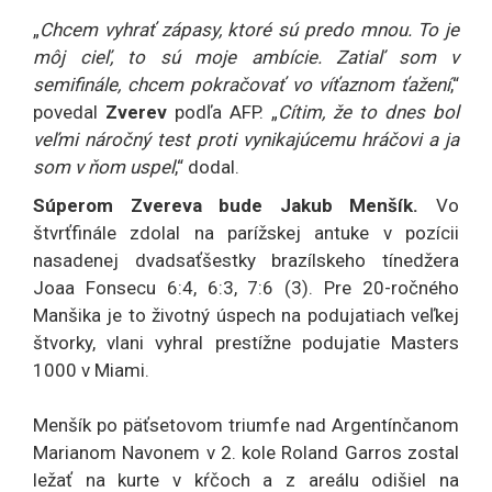
„
Chcem vyhrať zápasy, ktoré sú predo mnou. To je
môj cieľ, to sú moje ambície. Zatiaľ som v
semifinále, chcem pokračovať vo víťaznom ťažení
,“
povedal
Zverev
podľa AFP. „
Cítim, že to dnes bol
veľmi náročný test proti vynikajúcemu hráčovi a ja
som v ňom uspel
,“ dodal.
Súperom Zvereva bude Jakub Menšík.
Vo
štvrťfinále zdolal na parížskej antuke v pozícii
nasadenej dvadsaťšestky brazílskeho tínedžera
Joaa Fonsecu 6:4, 6:3, 7:6 (3). Pre 20-ročného
Manšika je to životný úspech na podujatiach veľkej
štvorky, vlani vyhral prestížne podujatie Masters
1000 v Miami.
Menšík po päťsetovom triumfe nad Argentínčanom
Marianom Navonem v 2. kole Roland Garros zostal
ležať na kurte v kŕčoch a z areálu odišiel na