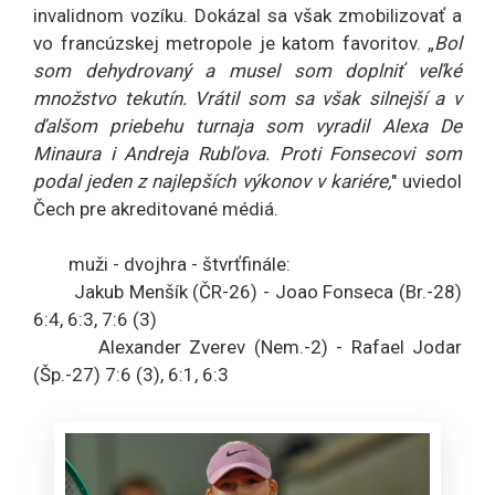
invalidnom vozíku. Dokázal sa však zmobilizovať a
vo francúzskej metropole je katom favoritov. „
Bol
som dehydrovaný a musel som doplniť veľké
množstvo tekutín. Vrátil som sa však silnejší a v
ďalšom priebehu turnaja som vyradil Alexa De
Minaura i Andreja Rubľova. Proti Fonsecovi som
podal jeden z najlepších výkonov v kariére,
" uviedol
Čech pre akreditované médiá.
muži - dvojhra - štvrťfinále:
Jakub Menšík (ČR-26) - Joao Fonseca (Br.-28)
6:4, 6:3, 7:6 (3)
Alexander Zverev (Nem.-2) - Rafael Jodar
(Šp.-27) 7:6 (3), 6:1, 6:3