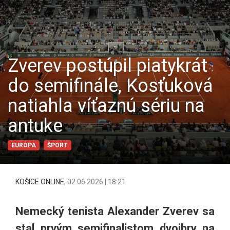
Zverev postúpil piatykrát
do semifinále, Kosťuková
natiahla víťaznú sériu na
antuke
EURÓPA
ŠPORT
KOŠICE ONLINE
,
02.06.2026 | 18:21
Nemecký tenista Alexander Zverev sa
stal prvým semifinalistom dvojhry na