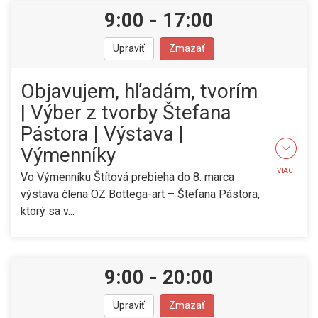
9:00
-
17:00
Upraviť
Zmazať
Objavujem, hľadám, tvorím
| Výber z tvorby Štefana
Pástora | Výstava |
Výmenníky
VIAC
Vo Výmenníku Štítová prebieha do 8. marca
výstava člena OZ Bottega-art – Štefana Pástora,
ktorý sa v...
9:00
-
20:00
Upraviť
Zmazať