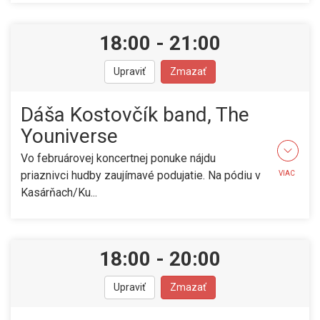
18:00
-
21:00
Upraviť
Zmazať
Dáša Kostovčík band, The
Youniverse
Vo februárovej koncertnej ponuke nájdu
priaznivci hudby zaujímavé podujatie. Na pódiu v
VIAC
Kasárňach/Ku...
18:00
-
20:00
Upraviť
Zmazať