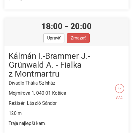
18:00
-
20:00
Upraviť
Zmazať
Kálmán I.-Brammer J.-
Grünwald A. - Fialka
z Montmartru
Divadlo Thália Színház
Mojmírova 1, 040 01 Košice
VIAC
Režisér: László Sándor
120 m.
Traja najlepší kam...