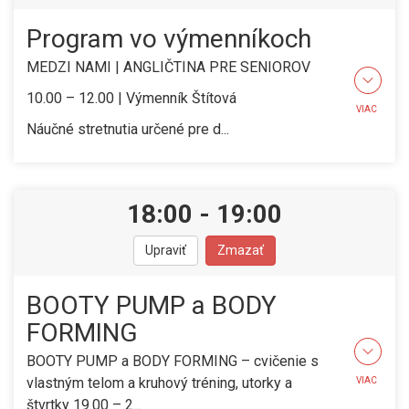
Program vo výmenníkoch
MEDZI NAMI | ANGLIČTINA PRE SENIOROV
10.00 – 12.00 | Výmenník Štítová
VIAC
Náučné stretnutia určené pre d...
18:00
-
19:00
Upraviť
Zmazať
BOOTY PUMP a BODY
FORMING
BOOTY PUMP a BODY FORMING – cvičenie s
vlastným telom a kruhový tréning, utorky a
VIAC
štvrtky 19.00 – 2...