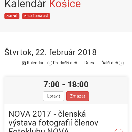
Kalendár
Košice
ZMENIŤ
PRIDAŤ UDALOSŤ
Štvrtok
,
22. február 2018
Kalendár
Predošlý deň
Dnes
Ďalší deň
7:00
-
18:00
Upraviť
Zmazať
NOVA 2017 - členská
výstava fotografií členov
Fotoklubu NOVA