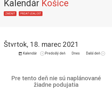
Kalendár
Košice
ZMENIŤ
PRIDAŤ UDALOSŤ
Štvrtok
,
18. marec 2021
Kalendár
Predošlý deň
Dnes
Ďalší deň
Pre tento deň nie sú naplánované
žiadne podujatia