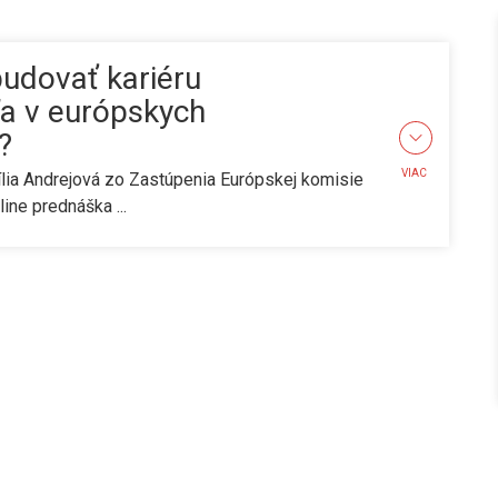
budovať kariéru
ľa v európskych
?
VIAC
lia Andrejová zo Zastúpenia Európskej komisie
ine prednáška ...