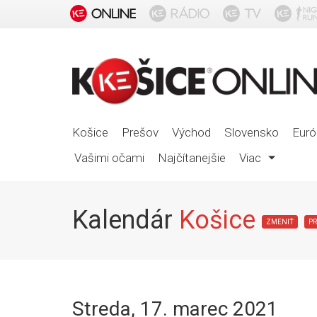
Košice
Prešov
Východ
Slovensko
Euró
Vašimi očami
Najčítanejšie
Viac
Kalendár
Košice
ZMENIŤ
PR
Streda
,
17. marec 2021