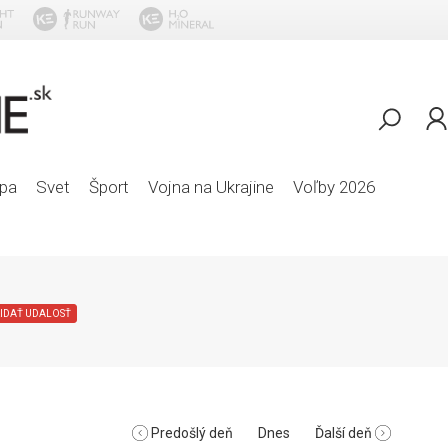
pa
Svet
Šport
Vojna na Ukrajine
Voľby 2026
IDAŤ UDALOSŤ
Predošlý deň
Dnes
Ďalší deň