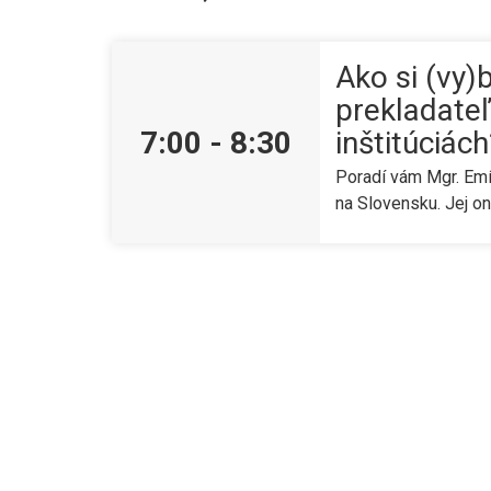
Ako si (vy)
prekladate
7:00
-
8:30
inštitúciách
Poradí vám Mgr. Emí
na Slovensku. Jej onl