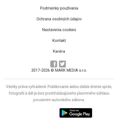
Podmienky používania
Ochrana osobných údajov
Košický kraj revitalizuje aj vodné priepusty v
Nastavenia cookies
okolí ciest
Kontakt
Kariéra
2017-2026 © MARK MEDIA s.r.o.
Všetky práva vyhradené. Publikovanie alebo ďalšie šírenie správ,
fotografií a dát je bez predchádzajúceho písomného súhlasu
porušením autorského zákona.
Rekonštrukcia Weberovej ulice v centre
Prešova potrvá do jesene