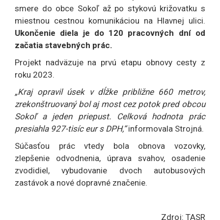
smere do obce Sokoľ až po stykovú križovatku s
miestnou cestnou komunikáciou na Hlavnej ulici.
Ukončenie diela je do 120 pracovných dní od
začatia stavebných prác.
Projekt nadväzuje na prvú etapu obnovy cesty z
roku 2023.
„Kraj opravil úsek v dĺžke približne 660 metrov,
zrekonštruovaný bol aj most cez potok pred obcou
Sokoľ a jeden priepust. Celková hodnota prác
presiahla 927-tisíc eur s DPH,“
informovala Strojná.
Súčasťou prác vtedy bola obnova vozovky,
zlepšenie odvodnenia, úprava svahov, osadenie
zvodidiel, vybudovanie dvoch autobusových
zastávok a nové dopravné značenie.
Zdroj: TASR