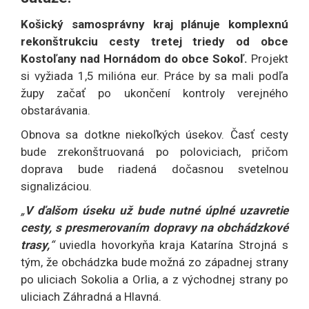
Košický samosprávny kraj plánuje komplexnú
rekonštrukciu cesty tretej triedy od obce
Kostoľany nad Hornádom do obce Sokoľ.
Projekt
si vyžiada 1,5 milióna eur. Práce by sa mali podľa
župy začať po ukončení kontroly verejného
obstarávania.
Obnova sa dotkne niekoľkých úsekov. Časť cesty
bude zrekonštruovaná po poloviciach, pričom
doprava bude riadená dočasnou svetelnou
signalizáciou.
„
V ďalšom úseku už bude nutné úplné uzavretie
cesty, s presmerovaním dopravy na obchádzkové
trasy,
“
uviedla hovorkyňa kraja Katarína Strojná s
tým, že obchádzka bude možná zo západnej strany
po uliciach Sokolia a Orlia, a z východnej strany po
uliciach Záhradná a Hlavná.