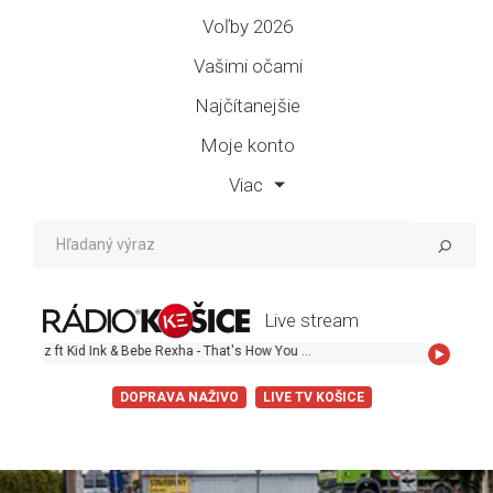
Voľby 2026
Vašimi očami
Najčítanejšie
Moje konto
Viac
Live stream
Nico & Vinz ft Kid Ink & Bebe Rexha - That's How You Know
DOPRAVA NAŽIVO
LIVE TV KOŠICE