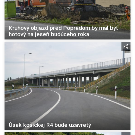
Kruhový objazd pred Popradom by mal byť
hotový na jeseň budúceho roka
Úsek košickej R4 bude uzavretý