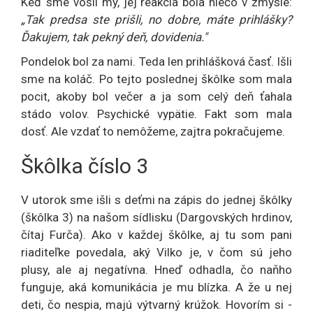
Keď sme vošli my, jej reakcia bola niečo v zmysle:
„Tak predsa ste prišli, no dobre, máte prihlášky?
Ďakujem, tak pekný deň, dovidenia."
Pondelok bol za nami. Teda len prihlášková časť. Išli
sme na koláč. Po tejto poslednej škôlke som mala
pocit, akoby bol večer a ja som celý deň ťahala
stádo volov. Psychické vypätie. Fakt som mala
dosť. Ale vzdať to nemôžeme, zajtra pokračujeme.
Škôlka číslo 3
V utorok sme išli s deťmi na zápis do jednej škôlky
(škôlka 3) na našom sídlisku (Dargovských hrdinov,
čítaj Furča). Ako v každej škôlke, aj tu som pani
riaditeľke povedala, aký Vilko je, v čom sú jeho
plusy, ale aj negatívna. Hneď odhadla, čo naňho
funguje, aká komunikácia je mu blízka. A že u nej
deti, čo nespia, majú výtvarný krúžok. Hovorím si -