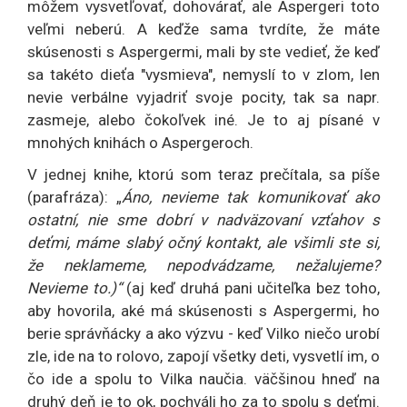
môžem vysvetľovať, dohovárať, ale Aspergeri toto
veľmi neberú. A keďže sama tvrdíte, že máte
skúsenosti s Aspergermi, mali by ste vedieť, že keď
sa takéto dieťa "vysmieva", nemyslí to v zlom, len
nevie verbálne vyjadriť svoje pocity, tak sa napr.
zasmeje, alebo čokoľvek iné. Je to aj písané v
mnohých knihách o Aspergeroch.
V jednej knihe, ktorú som teraz prečítala, sa píše
(parafráza): „
Áno, nevieme tak komunikovať ako
ostatní, nie sme dobrí v nadväzovaní vzťahov s
deťmi, máme slabý očný kontakt, ale všimli ste si,
že neklameme, nepodvádzame, nežalujeme?
Nevieme to.)“
(aj keď druhá pani učiteľka bez toho,
aby hovorila, aké má skúsenosti s Aspergermi, ho
berie správňácky a ako výzvu - keď Vilko niečo urobí
zle, ide na to rolovo, zapojí všetky deti, vysvetlí im, o
čo ide a spolu to Vilka naučia. väčšinou hneď na
druhý deň je to ok, pochváli ho za to spolu s deťmi.