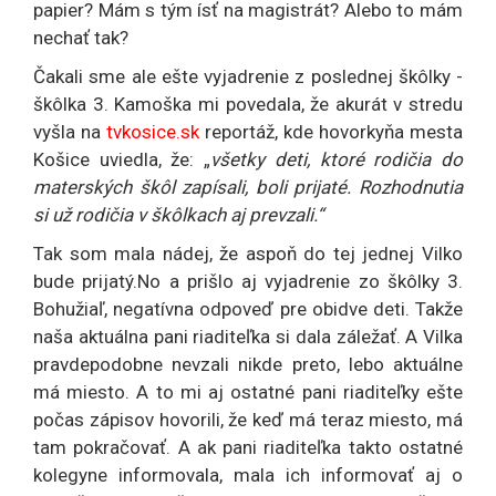
papier? Mám s tým ísť na magistrát? Alebo to mám
nechať tak?
Čakali sme ale ešte vyjadrenie z poslednej škôlky -
škôlka 3. Kamoška mi povedala, že akurát v stredu
vyšla na
tvkosice.sk
reportáž, kde hovorkyňa mesta
Košice uviedla, že: „
všetky deti, ktoré rodičia do
materských škôl zapísali, boli prijaté. Rozhodnutia
si už rodičia v škôlkach aj prevzali.“
Tak som mala nádej, že aspoň do tej jednej Vilko
bude prijatý.No a prišlo aj vyjadrenie zo škôlky 3.
Bohužiaľ, negatívna odpoveď pre obidve deti. Takže
naša aktuálna pani riaditeľka si dala záležať. A Vilka
pravdepodobne nevzali nikde preto, lebo aktuálne
má miesto. A to mi aj ostatné pani riaditeľky ešte
počas zápisov hovorili, že keď má teraz miesto, má
tam pokračovať. A ak pani riaditeľka takto ostatné
kolegyne informovala, mala ich informovať aj o