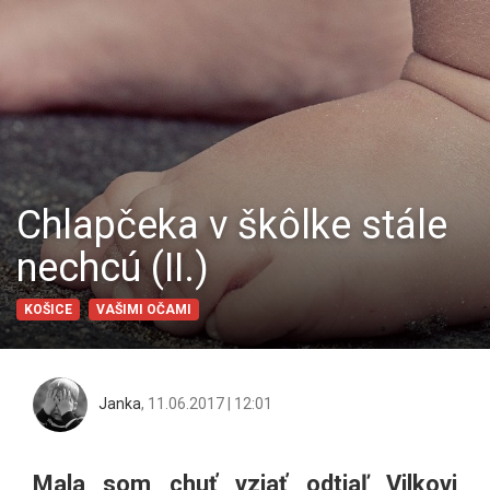
Chlapčeka v škôlke stále
nechcú (II.)
KOŠICE
VAŠIMI OČAMI
Janka
,
11.06.2017 | 12:01
Mala som chuť vziať odtiaľ Vilkovi