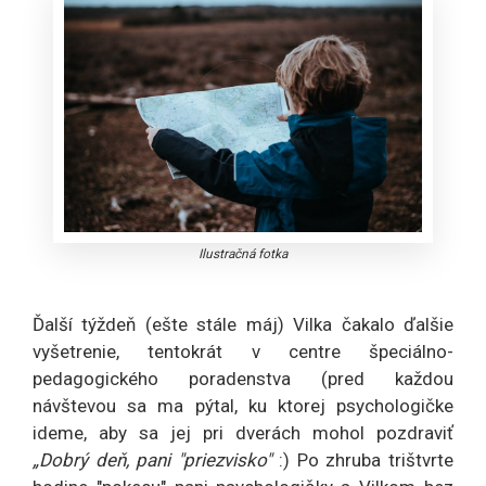
Ilustračná fotka
Ďalší týždeň (ešte stále máj) Vilka čakalo ďalšie
vyšetrenie, tentokrát v centre špeciálno-
pedagogického poradenstva (pred každou
návštevou sa ma pýtal, ku ktorej psychologičke
ideme, aby sa jej pri dverách mohol pozdraviť
„Dobrý deň, pani "priezvisko"
:) Po zhruba trištvrte