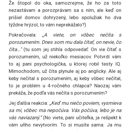
Že štopol do oka, samozrejme, že ho za toto
nezastávam a porozprávam sa s ním, ale keď on
prišiel domov dohryzený, lebo spolužiak ho dva
týždne hrýzol, to vám neprekážalo?)
Pokračovala: „
A viete, on vôbec nečíta s
porozumením. Dnes som mu dala čítať, on nevie, čo
číta..."
(tu som jej stihla odpovedať: On vie čítať s
porozumením, už niekoľko mesiacov. Potvrdí vám
to aj pani psychologička, u ktorej robil testy IQ.
Mimochodom, už číta plynule aj po anglicky. Ale aj
keby nečítal s porozumením, aj keby vôbec nečítal,
to je problém u 4-ročného chlapca? Naozaj vám
prekáža, že podľa vás nečíta s porozumením?
Jej ďalšia reakcia:
„Keď mu niečo poviem, vysmieva
sa mi, vôbec ma nepočúva. Vás počúva, lebo je na
vás naviazaný.“
(No viete, pani učiteľka, ja rešpekt k
vám uňho nevytvorím. To si musíte sama. Ja mu