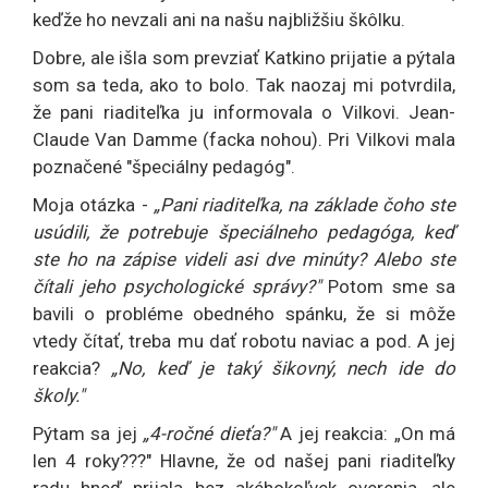
keďže ho nevzali ani na našu najbližšiu škôlku.
Dobre, ale išla som prevziať Katkino prijatie a pýtala
som sa teda, ako to bolo. Tak naozaj mi potvrdila,
že pani riaditeľka ju informovala o Vilkovi. Jean-
Claude Van Damme (facka nohou). Pri Vilkovi mala
poznačené "špeciálny pedagóg".
Moja otázka -
„Pani riaditeľka, na základe čoho ste
usúdili, že potrebuje špeciálneho pedagóga, keď
ste ho na zápise videli asi dve minúty? Alebo ste
čítali jeho psychologické správy?"
Potom sme sa
bavili o probléme obedného spánku, že si môže
vtedy čítať, treba mu dať robotu naviac a pod. A jej
reakcia?
„No, keď je taký šikovný, nech ide do
školy."
Pýtam sa jej
„4-ročné dieťa?"
A jej reakcia: „On má
len 4 roky???" Hlavne, že od našej pani riaditeľky
radu hneď prijala bez akéhokoľvek overenia, ale