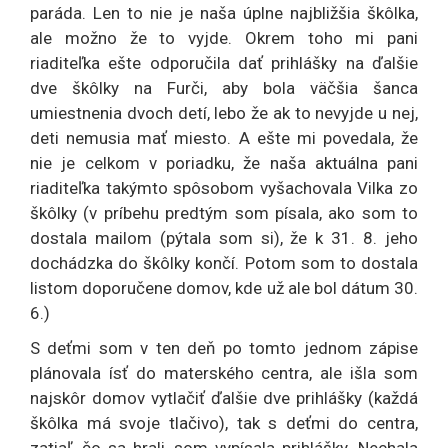
paráda. Len to nie je naša úplne najbližšia škôlka,
ale možno že to vyjde. Okrem toho mi pani
riaditeľka ešte odporučila dať prihlášky na ďalšie
dve škôlky na Furči, aby bola väčšia šanca
umiestnenia dvoch detí, lebo že ak to nevyjde u nej,
deti nemusia mať miesto. A ešte mi povedala, že
nie je celkom v poriadku, že naša aktuálna pani
riaditeľka takýmto spôsobom vyšachovala Vilka zo
škôlky (v príbehu predtým som písala, ako som to
dostala mailom (pýtala som si), že k 31. 8. jeho
dochádzka do škôlky končí. Potom som to dostala
listom doporučene domov, kde už ale bol dátum 30.
6.)
S deťmi som v ten deň po tomto jednom zápise
plánovala ísť do materského centra, ale išla som
najskôr domov vytlačiť ďalšie dve prihlášky (každá
škôlka má svoje tlačivo), tak s deťmi do centra,