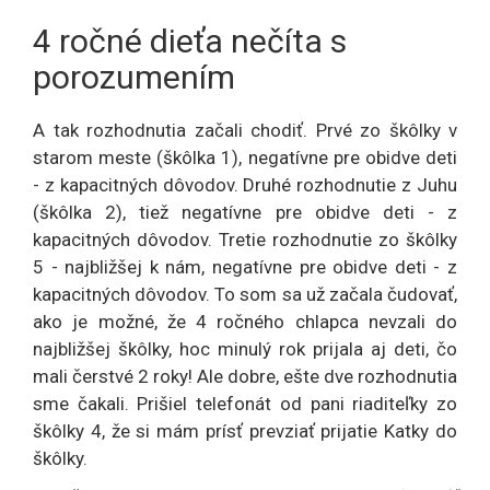
4 ročné dieťa nečíta s
porozumením
A tak rozhodnutia začali chodiť. Prvé zo škôlky v
starom meste (škôlka 1), negatívne pre obidve deti
- z kapacitných dôvodov. Druhé rozhodnutie z Juhu
(škôlka 2), tiež negatívne pre obidve deti - z
kapacitných dôvodov. Tretie rozhodnutie zo škôlky
5 - najbližšej k nám, negatívne pre obidve deti - z
kapacitných dôvodov. To som sa už začala čudovať,
ako je možné, že 4 ročného chlapca nevzali do
najbližšej škôlky, hoc minulý rok prijala aj deti, čo
mali čerstvé 2 roky! Ale dobre, ešte dve rozhodnutia
sme čakali. Prišiel telefonát od pani riaditeľky zo
škôlky 4, že si mám prísť prevziať prijatie Katky do
škôlky.