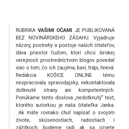
RUBRIKA
VAŠIMI OČAMI
JE PUBLIKOVANÁ
BEZ NOVINÁRSKEHO ZÁSAHU. Vyjadruje
názory, postrehy a postoje našich čitateľov,
dáva priestor ľuďom, ktorí chcú širokej
verejnosti prostredníctvom blogov povedať
viac o tom, čo ich zaujíma, baví, trápi, hnevá.
Redakcia KOŠICE ONLINE tému
nespracovala spravodajsky, nekontaktovala
dotknuté strany ani kompetentných.
Ponúkame tento doslova „nedotknutý“ text,
ktorého autorkou je naša čitateľka Janka.
Ak máte rovnako chuť napísať o svojom
živote, skúsenostiach, radostiach i
zážitkoch, budeme radi ak sa ozvete