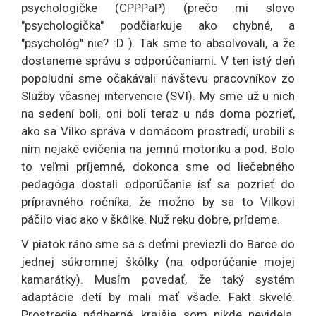
psychologičke (CPPPaP) (prečo mi slovo
"psychologička" podčiarkuje ako chybné, a
"psychológ" nie? :D ). Tak sme to absolvovali, a že
dostaneme správu s odporúčaniami. V ten istý deň
popoludní sme očakávali návštevu pracovníkov zo
Služby včasnej intervencie (SVI). My sme už u nich
na sedení boli, oni boli teraz u nás doma pozrieť,
ako sa Vilko správa v domácom prostredí, urobili s
ním nejaké cvičenia na jemnú motoriku a pod. Bolo
to veľmi príjemné, dokonca sme od liečebného
pedagóga dostali odporúčanie ísť sa pozrieť do
prípravného ročníka, že možno by sa to Vilkovi
páčilo viac ako v škôlke. Nuž reku dobre, prídeme.
V piatok ráno sme sa s deťmi previezli do Barce do
jednej súkromnej škôlky (na odporúčanie mojej
kamarátky). Musím povedať, že taký systém
adaptácie detí by mali mať všade. Fakt skvelé.
Prostredie nádherné, krajšie som nikde nevidela.