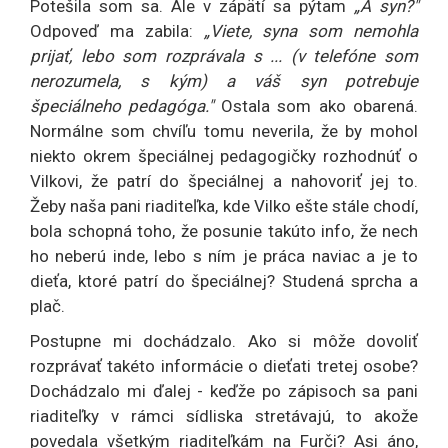
Potešila som sa. Ale v zápätí sa pýtam
„A syn?"
Odpoveď ma zabila:
„Viete, syna som nemohla
prijať, lebo som rozprávala s ... (v telefóne som
nerozumela, s kým) a váš syn potrebuje
špeciálneho pedagóga."
Ostala som ako obarená.
Normálne som chvíľu tomu neverila, že by mohol
niekto okrem špeciálnej pedagogičky rozhodnúť o
Vilkovi, že patrí do špeciálnej a nahovoriť jej to.
Žeby naša pani riaditeľka, kde Vilko ešte stále chodí,
bola schopná toho, že posunie takúto info, že nech
ho neberú inde, lebo s ním je práca naviac a je to
dieťa, ktoré patrí do špeciálnej? Studená sprcha a
plač.
Postupne mi dochádzalo. Ako si môže dovoliť
rozprávať takéto informácie o dieťati tretej osobe?
Dochádzalo mi ďalej - keďže po zápisoch sa pani
riaditeľky v rámci sídliska stretávajú, to akože
povedala všetkým riaditeľkám na Furči? Asi áno,