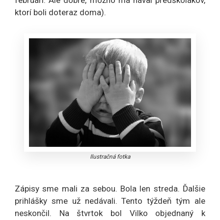
februári. Ale dobre, možno má nával predškolákov,
ktorí boli doteraz doma).
Ilustračná fotka
Zápisy sme mali za sebou. Bola len streda. Ďalšie
prihlášky sme už nedávali. Tento týždeň tým ale
neskončil. Na štvrtok bol Vilko objednaný k