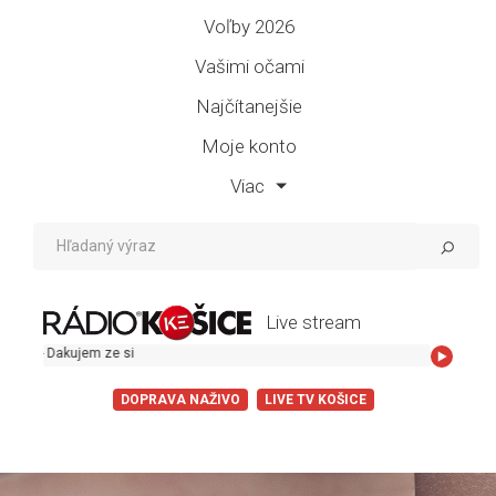
Voľby 2026
Vašimi očami
Najčítanejšie
Moje konto
Viac
Live stream
jem ze si
DOPRAVA NAŽIVO
LIVE TV KOŠICE