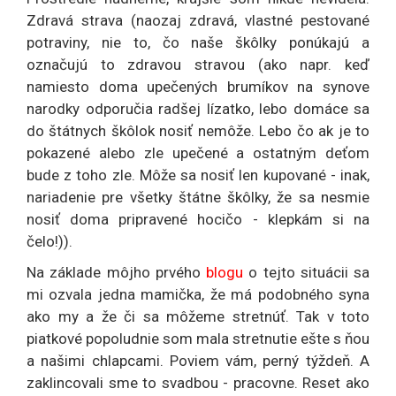
Zdravá strava (naozaj zdravá, vlastné pestované
potraviny, nie to, čo naše škôlky ponúkajú a
označujú to zdravou stravou (ako napr. keď
namiesto doma upečených brumíkov na synove
narodky odporučia radšej lízatko, lebo domáce sa
do štátnych škôlok nosiť nemôže. Lebo čo ak je to
pokazené alebo zle upečené a ostatným deťom
bude z toho zle. Môže sa nosiť len kupované - inak,
nariadenie pre všetky štátne škôlky, že sa nesmie
nosiť doma pripravené hocičo - klepkám si na
čelo!)).
Na základe môjho prvého
blogu
o tejto situácii sa
mi ozvala jedna mamička, že má podobného syna
ako my a že či sa môžeme stretnúť. Tak v toto
piatkové popoludnie som mala stretnutie ešte s ňou
a našimi chlapcami. Poviem vám, perný týždeň. A
zaklincovali sme to svadbou - pracovne. Reset ako