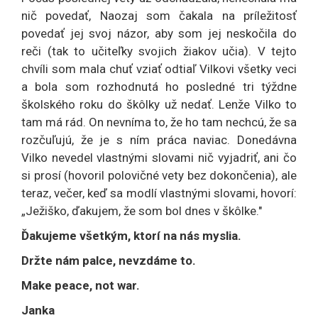
nič povedať, Naozaj som čakala na príležitosť
povedať jej svoj názor, aby som jej neskočila do
reči (tak to učiteľky svojich žiakov učia). V tejto
chvíli som mala chuť vziať odtiaľ Vilkovi všetky veci
a bola som rozhodnutá ho posledné tri týždne
školského roku do škôlky už nedať. Lenže Vilko to
tam má rád. On nevníma to, že ho tam nechcú, že sa
rozčuľujú, že je s ním práca naviac. Donedávna
Vilko nevedel vlastnými slovami nič vyjadriť, ani čo
si prosí (hovoril polovičné vety bez dokončenia), ale
teraz, večer, keď sa modlí vlastnými slovami, hovorí:
„Ježiško, ďakujem, že som bol dnes v škôlke."
Ďakujeme všetkým, ktorí na nás myslia.
Držte nám palce, nevzdáme to.
Make peace, not war.
Janka