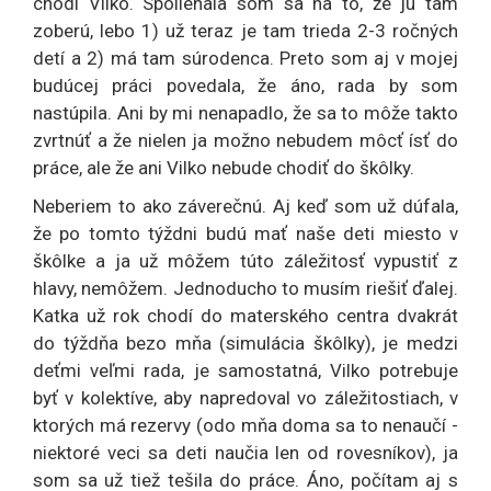
chodí Vilko. Spoliehala som sa na to, že ju tam
zoberú, lebo 1) už teraz je tam trieda 2-3 ročných
detí a 2) má tam súrodenca. Preto som aj v mojej
budúcej práci povedala, že áno, rada by som
nastúpila. Ani by mi nenapadlo, že sa to môže takto
zvrtnúť a že nielen ja možno nebudem môcť ísť do
práce, ale že ani Vilko nebude chodiť do škôlky.
Neberiem to ako záverečnú. Aj keď som už dúfala,
že po tomto týždni budú mať naše deti miesto v
škôlke a ja už môžem túto záležitosť vypustiť z
hlavy, nemôžem. Jednoducho to musím riešiť ďalej.
Katka už rok chodí do materského centra dvakrát
do týždňa bezo mňa (simulácia škôlky), je medzi
deťmi veľmi rada, je samostatná, Vilko potrebuje
byť v kolektíve, aby napredoval vo záležitostiach, v
ktorých má rezervy (odo mňa doma sa to nenaučí -
niektoré veci sa deti naučia len od rovesníkov), ja
som sa už tiež tešila do práce. Áno, počítam aj s