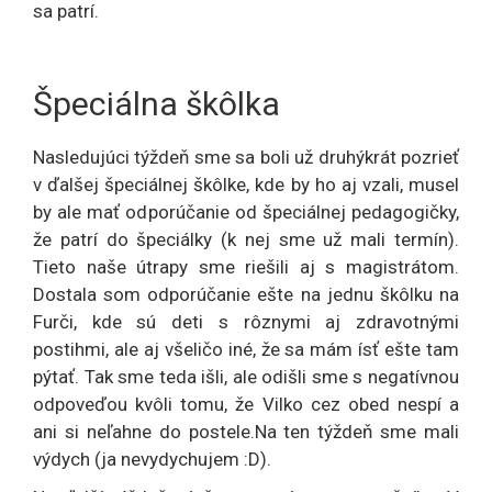
sa patrí.
Špeciálna škôlka
Nasledujúci týždeň sme sa boli už druhýkrát pozrieť
v ďalšej špeciálnej škôlke, kde by ho aj vzali, musel
by ale mať odporúčanie od špeciálnej pedagogičky,
že patrí do špeciálky (k nej sme už mali termín).
Tieto naše útrapy sme riešili aj s magistrátom.
Dostala som odporúčanie ešte na jednu škôlku na
Furči, kde sú deti s rôznymi aj zdravotnými
postihmi, ale aj všeličo iné, že sa mám ísť ešte tam
pýtať. Tak sme teda išli, ale odišli sme s negatívnou
odpoveďou kvôli tomu, že Vilko cez obed nespí a
ani si neľahne do postele.Na ten týždeň sme mali
výdych (ja nevydychujem :D).