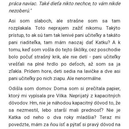
práca naviac. Také dieťa nikto nechce, to vám nikde
nezoberú."
Asi som slaboch, ale strašne som sa tam
rozplakala. Toto neprajem zažiť nikomu. Takýto
prístup, to ak sú tam tak lenivé pani učiteľky a takáto
pani riaditeľka, tam mám naozaj dať Katku? A k
tomu, keď som vošla do tejto škôlky, cez poschodie
bolo počuť strašný krik, ale nie detí - pani učiteľky
vrešťali na plné hrdlo po deťoch, až som sa ja
zľakla. Prídem hore, deti sedia na lavičke a dve asi
pani učiteľky po nich ziapu. Ale nenormálne.
Odišla som domov. Doma som si prečítala papier,
ktorý mi vypísala pre Vilka. Neprijatý z kapacitných
dôvodov. Hm, nie je náhodou kapacitný dôvod to, že
sa nezmestil, lebo starší mali prednosť? Nie je
Katka od neho o dva roky mladšia? Teraz mi
povedzte, mám za ňou ísť a pýtať si pravý dôvod na