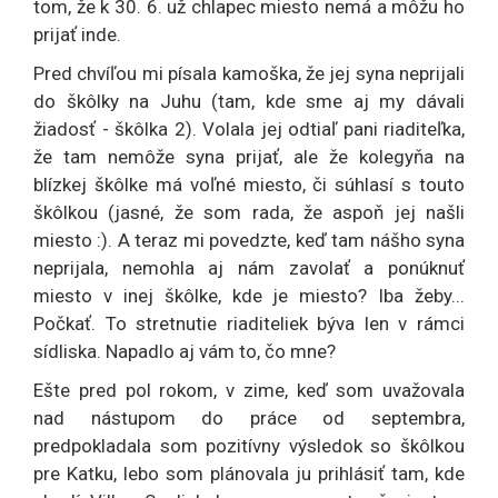
tom, že k 30. 6. už chlapec miesto nemá a môžu ho
prijať inde.
Pred chvíľou mi písala kamoška, že jej syna neprijali
do škôlky na Juhu (tam, kde sme aj my dávali
žiadosť - škôlka 2). Volala jej odtiaľ pani riaditeľka,
že tam nemôže syna prijať, ale že kolegyňa na
blízkej škôlke má voľné miesto, či súhlasí s touto
škôlkou (jasné, že som rada, že aspoň jej našli
miesto :). A teraz mi povedzte, keď tam nášho syna
neprijala, nemohla aj nám zavolať a ponúknuť
miesto v inej škôlke, kde je miesto? Iba žeby...
Počkať. To stretnutie riaditeliek býva len v rámci
sídliska. Napadlo aj vám to, čo mne?
Ešte pred pol rokom, v zime, keď som uvažovala
nad nástupom do práce od septembra,
predpokladala som pozitívny výsledok so škôlkou
pre Katku, lebo som plánovala ju prihlásiť tam, kde