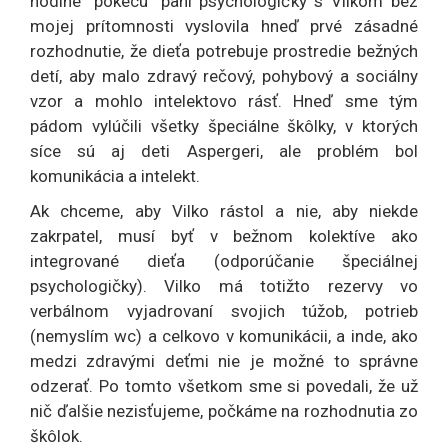
hodine "pokecu" pani psychologičky s Vilkom bez
mojej prítomnosti vyslovila hneď prvé zásadné
rozhodnutie, že dieťa potrebuje prostredie bežných
detí, aby malo zdravý rečový, pohybový a sociálny
vzor a mohlo intelektovo rásť. Hneď sme tým
pádom vylúčili všetky špeciálne škôlky, v ktorých
síce sú aj deti Aspergeri, ale problém bol
komunikácia a intelekt.
Ak chceme, aby Vilko rástol a nie, aby niekde
zakrpatel, musí byť v bežnom kolektíve ako
integrované dieťa (odporúčanie špeciálnej
psychologičky). Vilko má totižto rezervy vo
verbálnom vyjadrovaní svojich túžob, potrieb
(nemyslím wc) a celkovo v komunikácii, a inde, ako
medzi zdravými deťmi nie je možné to správne
odzerať. Po tomto všetkom sme si povedali, že už
nič ďalšie nezisťujeme, počkáme na rozhodnutia zo
škôlok.