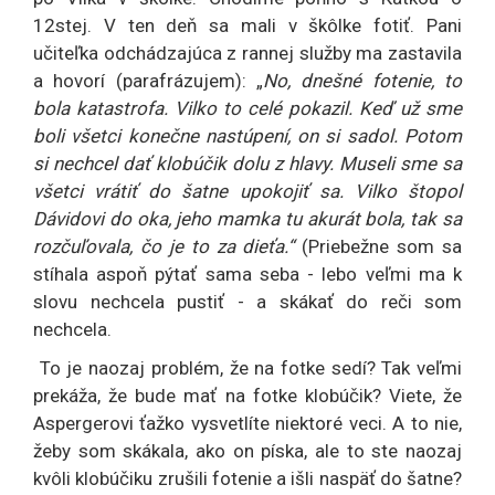
12stej. V ten deň sa mali v škôlke fotiť. Pani
učiteľka odchádzajúca z rannej služby ma zastavila
a hovorí (parafrázujem): „
No, dnešné fotenie, to
bola katastrofa. Vilko to celé pokazil. Keď už sme
boli všetci konečne nastúpení, on si sadol. Potom
si nechcel dať klobúčik dolu z hlavy. Museli sme sa
všetci vrátiť do šatne upokojiť sa. Vilko štopol
Dávidovi do oka, jeho mamka tu akurát bola, tak sa
rozčuľovala, čo je to za dieťa.“
(Priebežne som sa
stíhala aspoň pýtať sama seba - lebo veľmi ma k
slovu nechcela pustiť - a skákať do reči som
nechcela.
To je naozaj problém, že na fotke sedí? Tak veľmi
prekáža, že bude mať na fotke klobúčik? Viete, že
Aspergerovi ťažko vysvetlíte niektoré veci. A to nie,
žeby som skákala, ako on píska, ale to ste naozaj
kvôli klobúčiku zrušili fotenie a išli naspäť do šatne?