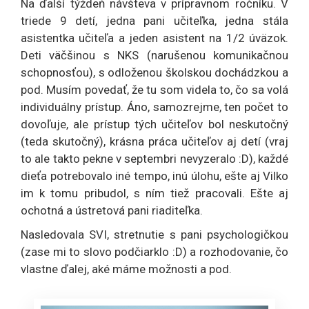
Na ďalší týždeň návšteva v prípravnom ročníku. V
triede 9 detí, jedna pani učiteľka, jedna stála
asistentka učiteľa a jeden asistent na 1/2 úväzok.
Deti väčšinou s NKS (narušenou komunikačnou
schopnosťou), s odloženou školskou dochádzkou a
pod. Musím povedať, že tu som videla to, čo sa volá
individuálny prístup. Áno, samozrejme, ten počet to
dovoľuje, ale prístup tých učiteľov bol neskutočný
(teda skutočný), krásna práca učiteľov aj detí (vraj
to ale takto pekne v septembri nevyzeralo :D), každé
dieťa potrebovalo iné tempo, inú úlohu, ešte aj Vilko
im k tomu pribudol, s ním tiež pracovali. Ešte aj
ochotná a ústretová pani riaditeľka.
Nasledovala SVI, stretnutie s pani psychologičkou
(zase mi to slovo podčiarklo :D) a rozhodovanie, čo
vlastne ďalej, aké máme možnosti a pod.