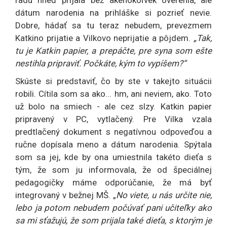
dátum narodenia na prihláške si pozrieť nevie.
Dobre, hádať sa tu teraz nebudem, prevezmem
Katkino prijatie a Vilkovo neprijatie a pôjdem.
„Tak,
tu je Katkin papier, a prepáčte, pre syna som ešte
nestihla pripraviť. Počkáte, kým to vypíšem?“
Skúste si predstaviť, čo by ste v takejto situácii
robili. Cítila som sa ako... hm, ani neviem, ako. Toto
už bolo na smiech - ale cez slzy. Katkin papier
pripravený v PC, vytlačený. Pre Vilka vzala
predtlačený dokument s negatívnou odpoveďou a
ručne dopísala meno a dátum narodenia. Spýtala
som sa jej, kde by ona umiestnila takéto dieťa s
tým, že som ju informovala, že od špeciálnej
pedagogičky máme odporúčanie, že má byť
integrovaný v bežnej MŠ. „
No viete, u nás určite nie,
lebo ja potom nebudem počúvať pani učiteľky ako
sa mi sťažujú, že som prijala také dieťa, s ktorým je