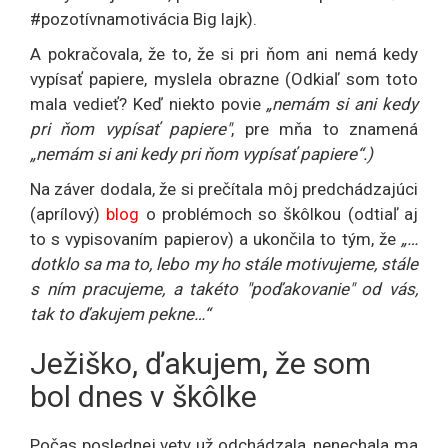
#pozotívnamotivácia Big lajk).
A pokračovala, že to, že si pri ňom ani nemá kedy
vypísať papiere, myslela obrazne (Odkiaľ som toto
mala vedieť? Keď niekto povie
„nemám si ani kedy
pri ňom vypísať papiere"
, pre mňa to znamená
„nemám si ani kedy pri ňom vypísať papiere“.)
Na záver dodala, že si prečítala môj predchádzajúci
(aprílový)
blog
o problémoch so škôlkou (odtiaľ aj
to s vypisovaním papierov) a ukončila to tým, že
„…
dotklo sa ma to, lebo my ho stále motivujeme, stále
s ním pracujeme, a takéto "poďakovanie" od vás,
tak to ďakujem pekne…“
Ježiško, ďakujem, že som
bol dnes v škôlke
Počas poslednej vety už odchádzala, nenechala ma