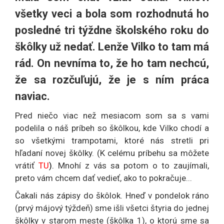
všetky veci a bola som rozhodnutá ho
posledné tri týždne školského roku do
škôlky už nedať. Lenže Vilko to tam má
rád. On nevníma to, že ho tam nechcú,
že sa rozčuľujú, že je s ním práca
naviac.
Pred niečo viac než mesiacom som sa s vami
podelila o náš príbeh so škôlkou, kde Vilko chodí a
so všetkými trampotami, ktoré nás stretli pri
hľadaní novej škôlky. (K celému príbehu sa môžete
vrátiť
TU
).
Mnohí z vás sa potom o to zaujímali,
preto vám chcem dať vedieť, ako to pokračuje...
Čakali nás zápisy do škôlok. Hneď v pondelok ráno
(prvý májový týždeň) sme išli všetci štyria do jednej
škôlky v starom meste (škôlka 1), o ktorú sme sa