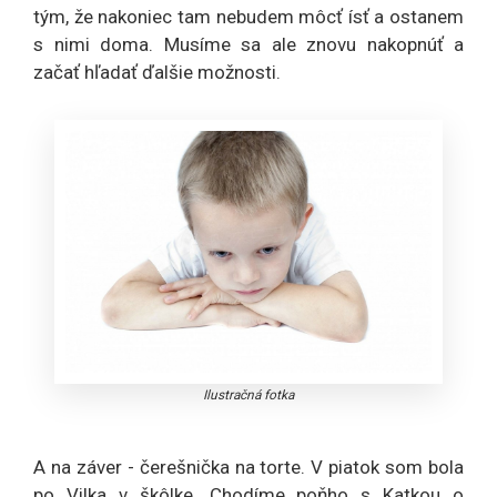
tým, že nakoniec tam nebudem môcť ísť a ostanem
s nimi doma. Musíme sa ale znovu nakopnúť a
začať hľadať ďalšie možnosti.
Ilustračná fotka
A na záver - čerešnička na torte. V piatok som bola
po Vilka v škôlke. Chodíme poňho s Katkou o