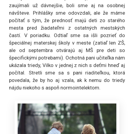
zaujímali už dávnejšie, boli sme aj na osobnej
návšteve. Prihlášky sme odovzdali, ale že máme
počítať s tým, že prednosť majú deti zo starého
mesta pred žiadateľmi z ostatných mestských
častí. V poriadku. Odtiaľ sme sa išli pozrieť do
špeciálnej materskej školy v meste (zatiaľ len ZŠ,
ale od septembra otvárajú aj MŠ pre deti so
špecifickými potrebami). Ochotná pani učiteľka nám
ukázala triedy, Vilko v jednej z nich s deťmi hneď aj
počítal. Stretli sme sa s pani riaditeľkou, ktorá
povedala, že by ho aj vzala, ak k nemu do triedy
nájdu niekoho s aspoň normointelektom.