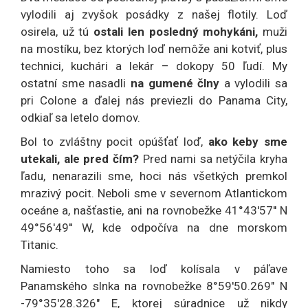
vylodili aj zvyšok posádky z našej flotily. Loď
osirela, už tú
ostali len posledný mohykáni,
muži
na mostíku, bez ktorých loď nemôže ani kotviť, plus
technici, kuchári a lekár – dokopy 50 ľudí. My
ostatní sme nasadli
na gumené člny
a vylodili sa
pri Colone a ďalej nás previezli do Panama City,
odkiaľ sa letelo domov.
Bol to zvláštny pocit opúšťať loď,
ako keby sme
utekali, ale pred čím?
Pred nami sa netýčila kryha
ľadu, nenarazili sme, hoci nás všetkých premkol
mrazivý pocit. Neboli sme v severnom Atlantickom
oceáne a, našťastie, ani na rovnobežke 41°43′57′′ N
49°56′49′′ W, kde odpočíva na dne morskom
Titanic.
Namiesto toho sa loď kolísala v páľave
Panamského slnka na rovnobežke 8°59'50.269" N
-79°35'28.326" E, ktorej súradnice už nikdy