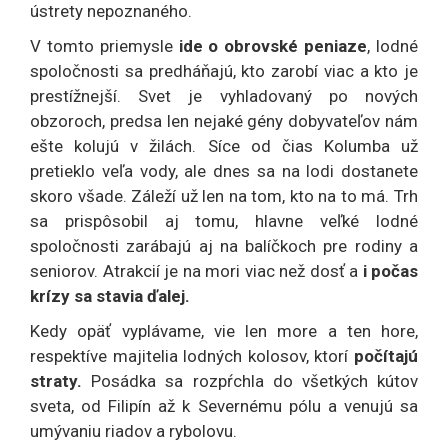
ústrety nepoznaného.
V tomto priemysle
ide o obrovské peniaze
, lodné
spoločnosti sa predháňajú, kto zarobí viac a kto je
prestížnejší. Svet je vyhladovaný po nových
obzoroch, predsa len nejaké gény dobyvateľov nám
ešte kolujú v žilách. Síce od čias Kolumba už
pretieklo veľa vody, ale dnes sa na lodi dostanete
skoro všade. Záleží už len na tom, kto na to má. Trh
sa prispôsobil aj tomu, hlavne veľké lodné
spoločnosti zarábajú aj na balíčkoch pre rodiny a
seniorov. Atrakcií je na mori viac než dosť a
i počas
krízy sa stavia ďalej.
Kedy opäť vyplávame, vie len more a ten hore,
respektíve majitelia lodných kolosov, ktorí
počítajú
straty.
Posádka sa rozpŕchla do všetkých kútov
sveta, od Filipín až k Severnému pólu a venujú sa
umývaniu riadov a rybolovu.