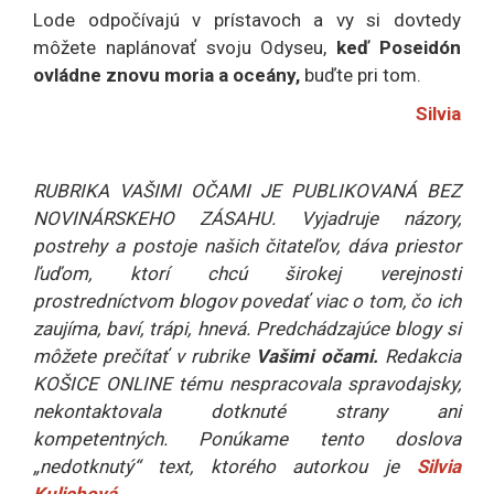
Lode odpočívajú v prístavoch a vy si dovtedy
môžete naplánovať svoju Odyseu,
keď Poseidón
ovládne znovu moria a oceány,
buďte pri tom.
Silvia
RUBRIKA VAŠIMI OČAMI JE PUBLIKOVANÁ BEZ
NOVINÁRSKEHO ZÁSAHU. Vyjadruje názory,
postrehy a postoje našich čitateľov, dáva priestor
ľuďom, ktorí chcú širokej verejnosti
prostredníctvom blogov povedať viac o tom, čo ich
zaujíma, baví, trápi, hnevá. Predchádzajúce blogy si
môžete prečítať v rubrike
Vašimi očami.
Redakcia
KOŠICE ONLINE tému nespracovala spravodajsky,
nekontaktovala dotknuté strany ani
kompetentných. Ponúkame tento doslova
„nedotknutý“ text, ktorého autorkou je
Silvia
Kulichová.