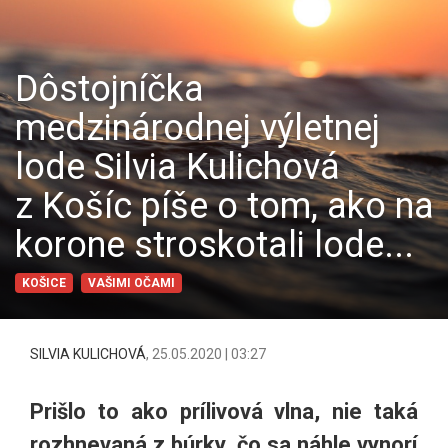
Dôstojníčka
medzinárodnej výletnej
lode Silvia Kulichová
z Košíc píše o tom, ako na
korone stroskotali lode...
KOŠICE
VAŠIMI OČAMI
SILVIA KULICHOVÁ
,
25.05.2020 | 03:27
Prišlo to ako prílivová vlna, nie taká
rozhnevaná z búrky, čo sa náhle vynorí