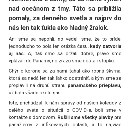
nad oceánom z tmy. Táto sa priblížila
pomaly, za denného svetla a najprv do
nás len tak ťukla ako hladný žralok.
Ani sme sa nepohli, no vedeli sme, že to príde,
jednoducho to bola len otázka času,
kedy zatvoria
aj nás.
Aj tak sme sa držali dobre, práve sme
vplávali do Panamy, no zrazu sme dostali stopku.
Chýr o korone sa za nami ťahal ako ropná škvrna,
ktorá sa nedá len tak ľahko odstrániť, a kým sme sa
preplavili na druhú stranu
panamského prieplavu,
už bola všade okolo nás..
Iste, prichádzali k nám správy od našich kolegov z
celého sveta o situácii o COVID-e, boli sme v
kontakte s domovom.
Rušili sme všetky plavby
pre
pasažierov z infikovaných oblastí, a to najviac