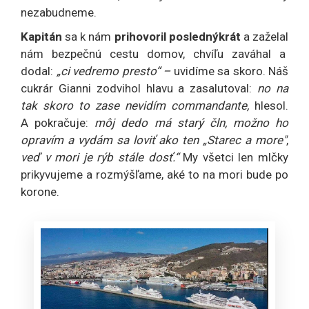
nezabudneme.
Kapitán
sa k nám
prihovoril poslednýkrát
a zaželal
nám bezpečnú cestu domov, chvíľu zaváhal a
dodal:
„ci vedremo presto“ –
uvidíme sa skoro. Náš
cukrár Gianni zodvihol hlavu a zasalutoval:
no na
tak skoro to zase nevidím commandante,
hlesol.
A pokračuje:
môj dedo má starý čln, možno ho
opravím a vydám sa loviť ako ten „Starec a more"
,
veď v mori je rýb stále dosť.“
My všetci len mlčky
prikyvujeme a rozmýšľame, aké to na mori bude po
korone.