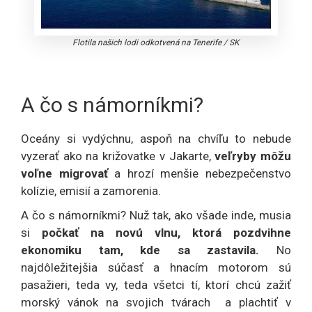
Flotila našich lodi odkotvená na Tenerife
/
SK
A čo s námorníkmi?
Oceány si vydýchnu, aspoň na chvíľu to nebude
vyzerať ako na križovatke v Jakarte,
veľryby môžu
voľne migrovať
a hrozí menšie nebezpečenstvo
kolízie, emisií a zamorenia.
A čo s námorníkmi? Nuž tak, ako všade inde, musia
si
počkať na novú vlnu, ktorá pozdvihne
ekonomiku tam, kde sa zastavila.
No
najdôležitejšia súčasť a hnacím motorom sú
pasažieri, teda vy, teda všetci tí, ktorí chcú zažiť
morský vánok na svojich tvárach a plachtiť v