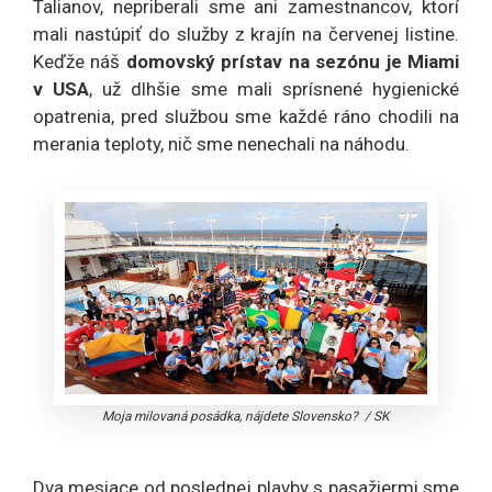
Talianov, nepriberali sme ani zamestnancov, ktorí
mali nastúpiť do služby z krajín na červenej listine.
Keďže náš
domovský prístav na sezónu je Miami
v USA
, už dlhšie sme mali sprísnené hygienické
opatrenia, pred službou sme každé ráno chodili na
merania teploty, nič sme nenechali na náhodu.
Moja milovaná posádka, nájdete Slovensko?
/
SK
Dva mesiace od poslednej plavby s pasažiermi sme