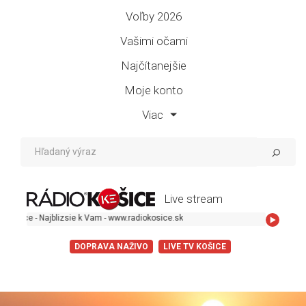
Voľby 2026
Vašimi očami
Najčítanejšie
Moje konto
Viac
Live stream
ce - Najblizsie k Vam - www.radiokosice.sk
DOPRAVA NAŽIVO
LIVE TV KOŠICE