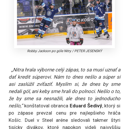
Robby Jackson po góle Nitry
/
PETER JESENSKÝ
„Nitra hrala výborne celý zápas, to sa musí uznať a
dať kredit súperovi. Nám to dnes nešlo a súper si
asi zaslúžil zvíťaziť. Myslím si, že dnes by sme
nedali gól, ani keby sme hrali do polnoci. Nešlo o to,
že by sme sa nesnažili, ale dnes to jednoducho
nešlo,“
konštatoval obranca
Eduard Šedivý
, ktorý si
po zápase prevzal cenu pre najlepšieho hráča
Košíc. Duel v Steel aréne sledovali takmer štyri
tisícky divákov, ktoré napokon videli najvyššiu