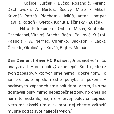
Košice: Jurčák - Bučko, Rosandič, Ferenc,
Dachnovskij, A. Bartoš, Šedivý, Mitro - Mikúš,
Krivošík, Petráš - Plochotnik, Jellúš, Lunter - Lamper,
Havrila, Rogoň - Kvietok, Kohút, Liščinský - Zuščák
Nitra: Patrikainen - Osburn, Mezei, Kostenko,
Carmichael, Vitaloš, Stacha, Bača - Paulovič, Krištof,
Passolt - A. Nemec, Chrenko, Jackson - Lacka,
Čederle, Okoličány - Kováč, Bajtek, Molnár
Dan Ceman, tréner HC Košice:
„Dnes niet veľmi čo
analyzovať. Hostia boli výrazne lepší. Bol to jeden z
tých zápasov, v ktorých sme nemali dobré nohy. To
sa prenieslo aj do nášho pohybu s pukom. V
nedávnych zápasoch sme boli dobrí v tom, že sme
dostávali puky mimo nebezpečnej zóny, no dnes sa
nám to nedarilo, najmä v prvej polovici zápasu.
Nitra má skvelý tím a ak proti nej chcete zvíťaziť,
musíte podať svoj najlepší výkon.“