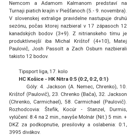
Nemcom a Adamom Kalmanom predstaví na
Turnaji piatich krajín v Piešťanoch (5.- 9. novembra).
V slovenskej extralige pravidelne nastupuje druhú
sezónu, počas ktorej nazbieral v 17 zápasoch 12
kanadských bodov (3+9). Z nitrianskeho tímu je
produktívnejší iba Michal Krištof (4+10), Matej
Paulovič, Josh Passolt a Zach Osburn nazbierali
takisto 12 bodov.
Tipsport liga, 17. kolo
HC Košice - HK Nitra 0:5 (0:2, 0:2, 0:1)
Góly: 4. Jackson (A. Nemec, Chrenko), 10.
Krištof (Paulovič), 23. Chrenko (Bača), 32. Jackson
(Chrenko, Carmichael), 58. Carmichael (Paulovič).
Rozhodcovia: Štefik, Kocúr - Stanzel, Durmis,
vylúčení: 8:4 na 2 min., navyše Molnár (Nit.) 5 min. +
DKZ za podkopnutie, presilovky a oslabenia: 0:1,
3995 divákov.