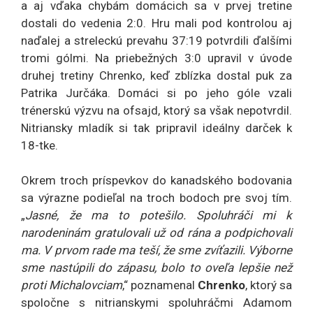
a aj vďaka chybám domácich sa v prvej tretine
dostali do vedenia 2:0. Hru mali pod kontrolou aj
naďalej a streleckú prevahu 37:19 potvrdili ďalšími
tromi gólmi. Na priebežných 3:0 upravil v úvode
druhej tretiny Chrenko, keď zblízka dostal puk za
Patrika Jurčáka. Domáci si po jeho góle vzali
trénerskú výzvu na ofsajd, ktorý sa však nepotvrdil.
Nitriansky mladík si tak pripravil ideálny darček k
18-tke.
Okrem troch príspevkov do kanadského bodovania
sa výrazne podieľal na troch bodoch pre svoj tím.
„
Jasné, že ma to potešilo. Spoluhráči mi k
narodeninám gratulovali už od rána a podpichovali
ma. V prvom rade ma teší, že sme zvíťazili. Výborne
sme nastúpili do zápasu, bolo to oveľa lepšie než
proti Michalovciam
,“ poznamenal
Chrenko
, ktorý sa
spoločne s nitrianskymi spoluhráčmi Adamom