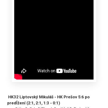
HK32 Liptovský Mikuláš - HK Prešov 5:6 po
predĺžení (2:1, 2:1, 1:3 - 0:1)