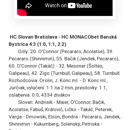
HC Slovan Bratislava - HC MONACObet Banská
Bystrica 4:3 (1:0, 1:1, 2:2)
Góly: 20. O'Connor (Pecararo, Acolatse), 39.
Pecararo (Shinnimin), 55. Bačik (Jendek, Pecararo),
60. O'Connor (Takáč) - 32. Messner (Šoltés,
Galipeau), 42. Zigo (Turnbull, Galipeau), 58. Turnbull.
Rozhodcovia: Orolin, J. Konc ml. - D. Konc ml.,
Jurčiak, vylúčení: 1:1 na 2 min, presilovky: 1:1,
oslabenia: 0:0, 4334 divákov
Slovan: Andrisík - Maier, O'Connor, Bačik,
Acolatse, Fabuš, Královič, Ličko - Takáč, Peterek,
Varga - Dmowski, Elson, Bondra - Pecararo, Jendek,
Shinnimin - Kukumberg, Solenský, Petriska -