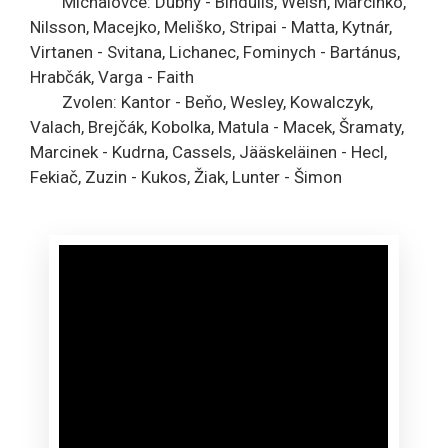
Michalovce: Dubný - Bindulis, Welsh, Marcinko,
Nilsson, Macejko, Meliško, Stripai - Matta, Kytnár,
Virtanen - Svitana, Lichanec, Fominych - Bartánus,
Hrabčák, Varga - Faith
Zvolen: Kantor - Beňo, Wesley, Kowalczyk,
Valach, Brejčák, Kobolka, Matula - Macek, Šramaty,
Marcinek - Kudrna, Cassels, Jääskeläinen - Hecl,
Fekiač, Zuzin - Kukos, Žiak, Lunter - Šimon