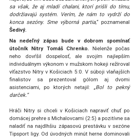
sa však, že aj mladí chalani, ktorí prišli do tímu,
dodržiavajú systém. Verím, že nám to vydrží do
konca sezóny. Sme výborná partia,
“ poznamenal
Šedivý.
Na nedeľný zápas bude v dobrom spomínať
útočník Nitry Tomáš Chrenko.
Nielenže počas
neho dovŕšil dospelosť, ale svojím najlepším
individuálnym výkonom v mužskom hokeji režíroval
víťazstvo Nitry v Košiciach 5:0. V súboji vlaňajších
finalistov sa prezentoval gólom aj dvomi
asistenciami, po ktorých netajil: „
Bol to pekný
darček.“
Hráči Nitry si chceli v Košiciach napraviť chuť po
domácej prehre s Michalovcami (2:5) a pozitívne sa
naladiť na najdlhšiu zápasovú prestávku v sezóne
Tipsport ligy. Od úvodných minút herne dominovali