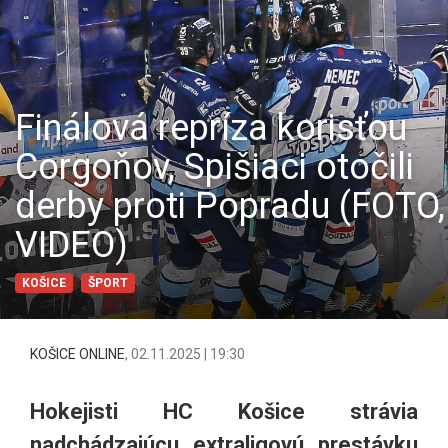
Finálová repríza korisťou
Corgoňov, Spišiaci otočili
derby proti Popradu (FOTO,
VIDEO)
KOŠICE
ŠPORT
KOŠICE ONLINE
,
02.11.2025 | 19:30
Hokejisti HC Košice strávia
nadchádzajúcu extraligovú prestávku