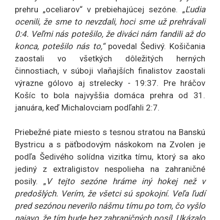
prehru „oceliarov“ v prebiehajúcej sezóne. „
Ľudia
ocenili, že sme to nevzdali, hoci sme už prehrávali
0:4. Veľmi nás potešilo, že diváci nám fandili až do
konca, potešilo nás to,“
povedal Šedivý. Košičania
zaostali vo všetkých dôležitých herných
činnostiach, v súboji vlaňajších finalistov zaostali
výrazne gólovo aj strelecky - 19:37. Pre hráčov
Košíc to bola najvyššia domáca prehra od 31.
januára, keď Michalovciam podľahli 2:7.
Priebežné piate miesto s tesnou stratou na Banskú
Bystricu a s päťbodovým náskokom na Zvolen je
podľa Šedivého solídna vizitka tímu, ktorý sa ako
jediný z extraligistov nespolieha na zahraničné
posily. „
V tejto sezóne hráme iný hokej než v
predošlých. Verím, že všetci sú spokojní. Veľa ľudí
pred sezónou neverilo nášmu tímu po tom, čo vyšlo
najavo, že tím bude bez zahraničných posíl. Ukázalo