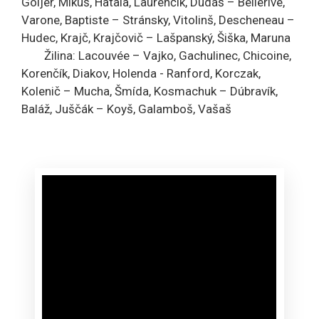
Goljer, Mikúš, Hatala, Laurenčík, Dudáš – Bellerive,
Varone, Baptiste – Stránsky, Vitolinš, Descheneau –
Hudec, Krajč, Krajčovič – Lašpanský, Šiška, Maruna
Žilina: Lacouvée – Vajko, Gachulinec, Chicoine,
Korenčík, Diakov, Holenda - Ranford, Korczak,
Kolenič – Mucha, Šmída, Kosmachuk – Dúbravík,
Baláž, Juščák – Koyš, Galamboš, Vašaš