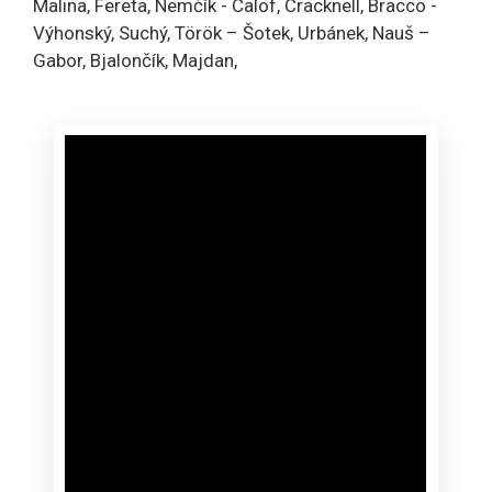
Malina, Fereta, Nemčík - Calof, Cracknell, Bracco -
Výhonský, Suchý, Török – Šotek, Urbánek, Nauš –
Gabor, Bjalončík, Majdan,