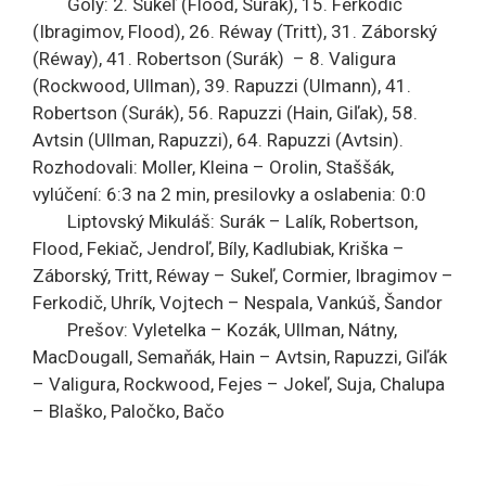
Góly: 2. Sukeľ (Flood, Surák), 15. Ferkodič
(Ibragimov, Flood), 26. Réway (Tritt), 31. Záborský
(Réway), 41. Robertson (Surák) – 8. Valigura
(Rockwood, Ullman), 39. Rapuzzi (Ulmann), 41.
Robertson (Surák), 56. Rapuzzi (Hain, Giľak), 58.
Avtsin (Ullman, Rapuzzi), 64. Rapuzzi (Avtsin).
Rozhodovali: Moller, Kleina – Orolin, Staššák,
vylúčení: 6:3 na 2 min, presilovky a oslabenia: 0:0
Liptovský Mikuláš: Surák – Lalík, Robertson,
Flood, Fekiač, Jendroľ, Bíly, Kadlubiak, Kriška –
Záborský, Tritt, Réway – Sukeľ, Cormier, Ibragimov –
Ferkodič, Uhrík, Vojtech – Nespala, Vankúš, Šandor
Prešov: Vyletelka – Kozák, Ullman, Nátny,
MacDougall, Semaňák, Hain – Avtsin, Rapuzzi, Giľák
– Valigura, Rockwood, Fejes – Jokeľ, Suja, Chalupa
– Blaško, Paločko, Bačo