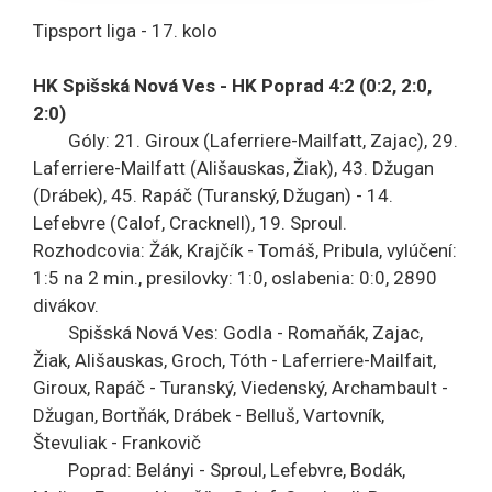
Tipsport liga - 17. kolo
HK Spišská Nová Ves - HK Poprad 4:2 (0:2, 2:0,
2:0)
Góly: 21. Giroux (Laferriere-Mailfatt, Zajac), 29.
Laferriere-Mailfatt (Ališauskas, Žiak), 43. Džugan
(Drábek), 45. Rapáč (Turanský, Džugan) - 14.
Lefebvre (Calof, Cracknell), 19. Sproul.
Rozhodcovia: Žák, Krajčík - Tomáš, Pribula, vylúčení:
1:5 na 2 min., presilovky: 1:0, oslabenia: 0:0, 2890
divákov.
Spišská Nová Ves: Godla - Romaňák, Zajac,
Žiak, Ališauskas, Groch, Tóth - Laferriere-Mailfait,
Giroux, Rapáč - Turanský, Viedenský, Archambault -
Džugan, Bortňák, Drábek - Belluš, Vartovník,
Števuliak - Frankovič
Poprad: Belányi - Sproul, Lefebvre, Bodák,