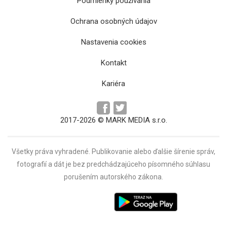
Podmienky používania
Ochrana osobných údajov
Sklamaná Vonnová: „Nebol to koniec
Nastavenia cookies
rozprávky, ale život“
Kontakt
Kariéra
2017-2026 © MARK MEDIA s.r.o.
Všetky práva vyhradené. Publikovanie alebo ďalšie šírenie správ,
fotografií a dát je bez predchádzajúceho písomného súhlasu
porušením autorského zákona.
Vlhová pred návratom: „Koleno už nebude
ako predtým“