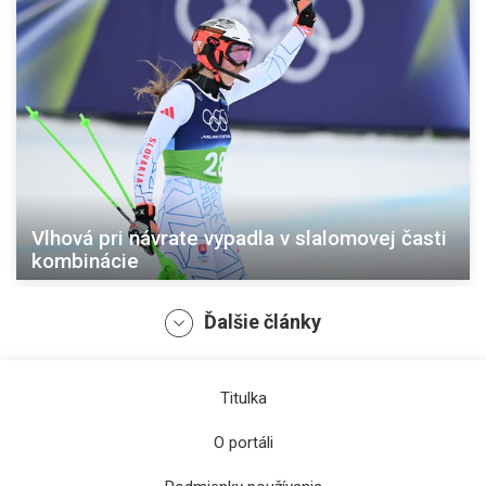
Vlhová pri návrate vypadla v slalomovej časti
kombinácie
Ďalšie články
Titulka
O portáli