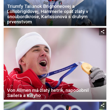
Triumfy Talianok Brignoneovej a
Lollobrigidovej, Hämmerle opäť zlatý v
snoubordkrose, Karlssonová s druhým
prvenstvom
Von Allmen má zlatý hetrik, napodobnil
Sailera a Killyho