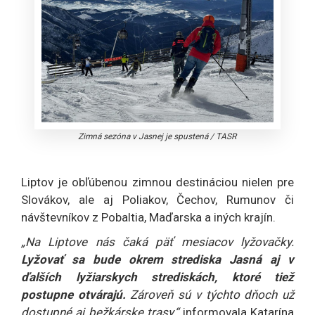
Zimná sezóna v Jasnej je spustená
/
TASR
Liptov je obľúbenou zimnou destináciou nielen pre
Slovákov, ale aj Poliakov, Čechov, Rumunov či
návštevníkov z Pobaltia, Maďarska a iných krajín.
„Na Liptove nás čaká päť mesiacov lyžovačky.
Lyžovať sa bude okrem strediska Jasná aj v
ďalších lyžiarskych strediskách, ktoré tiež
postupne otvárajú.
Zároveň sú v týchto dňoch už
dostupné aj bežkárske trasy,“
informovala Katarína