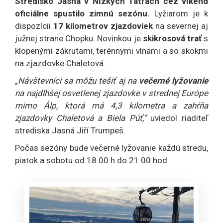
Stredisko Jasná v Nízkych Tatrách cez víkend
oficiálne spustilo zimnú sezónu.
Lyžiarom je k
dispozícii
17 kilometrov zjazdoviek
na severnej aj
južnej strane Chopku. Novinkou je
skikrosová trať
s
klopenými zákrutami, terénnymi vlnami a so skokmi
na zjazdovke Chaletová.
„Návštevníci sa môžu tešiť aj na
večerné lyžovanie
na najdlhšej osvetlenej zjazdovke v strednej Európe
mimo Álp, ktorá má 4,3 kilometra a zahŕňa
zjazdovky Chaletová a Biela Púť,“
uviedol riaditeľ
strediska Jasná Jiří Trumpeš.
Počas sezóny bude večerné lyžovanie každú stredu,
piatok a sobotu od 18.00 h do 21.00 hod.