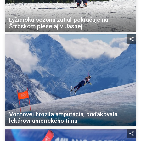
Lyžiarska sezóna zatiaľ pokračuje na
Štrbskom plese aj v Jasnej
Vonnovej hrozila amputácia, poďakovala
lekárovi amerického tímu