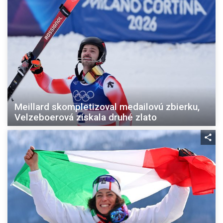
Meillard skompletizoval medailovú zbierku,
Velzeboerová získala druhé zlato