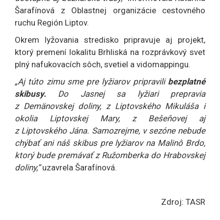
Šarafínová z Oblastnej organizácie cestovného
ruchu Región Liptov.
Okrem lyžovania stredisko pripravuje aj projekt,
ktorý premení lokalitu Brhliská na rozprávkový svet
plný nafukovacích sôch, svetiel a vidomappingu.
„Aj túto zimu sme pre lyžiarov pripravili
bezplatné
skibusy.
Do Jasnej sa lyžiari prepravia
z Demänovskej doliny, z Liptovského Mikuláša i
okolia Liptovskej Mary, z Bešeňovej aj
z Liptovského Jána. Samozrejme, v sezóne nebude
chýbať ani náš skibus pre lyžiarov na Malinô Brdo,
ktorý bude premávať z Ružomberka do Hrabovskej
doliny,“
uzavrela Šarafínová.
Zdroj: TASR