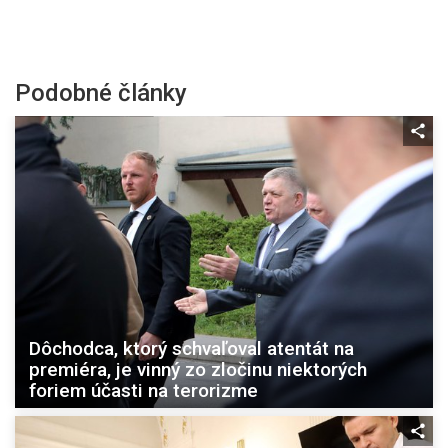
Podobné články
Dôchodca, ktorý schvaľoval atentát na
premiéra, je vinný zo zločinu niektorých
foriem účasti na terorizme