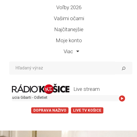
Voľby 2026
Vašimi očami
Najčítanejšie
Moje konto
Viac
Live stream
cia Gibarti - Odletiet
DOPRAVA NAŽIVO
LIVE TV KOŠICE