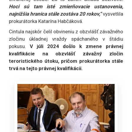
Hoci sú tam isté zmierňovacie ustanovenia,
najnižšia hranica stále zostáva 20 rokov,“
vysvetlila
prokurátorka Katarína Habčáková.
Cintula najskôr čelil obvineniu z obzvlášť závažného
zločinu úkladnej vraždy spáchaného v štádiu
pokusu.
V júli 2024 došlo k zmene právnej
kvalifikácie na obzvlášť závažný zločin
teroristického útoku, pričom prokurátorka stále
trvá na tejto právnej kvalifikácii.