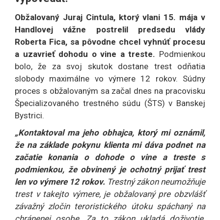
Obžalovaný Juraj Cintula, ktorý vlani 15. mája v
Handlovej vážne postrelil predsedu vlády
Roberta Fica, sa pôvodne chcel vyhnúť procesu
a uzavrieť dohodu o vine a treste.
Podmienkou
bolo, že za svoj skutok dostane trest odňatia
slobody maximálne vo výmere 12 rokov. Súdny
proces s obžalovaným sa začal dnes na pracovisku
Špecializovaného trestného súdu (ŠTS) v Banskej
Bystrici.
„Kontaktoval ma jeho obhajca, ktorý mi oznámil,
že na základe pokynu klienta mi dáva podnet na
začatie konania o dohode o vine a treste s
podmienkou, že obvinený je ochotný prijať trest
len vo výmere 12 rokov.
Trestný zákon neumožňuje
trest v takejto výmere, je obžalovaný pre obzvlášť
závažný zločin teroristického útoku spáchaný na
chránenej osobe. Za to zákon ukladá doživotie.