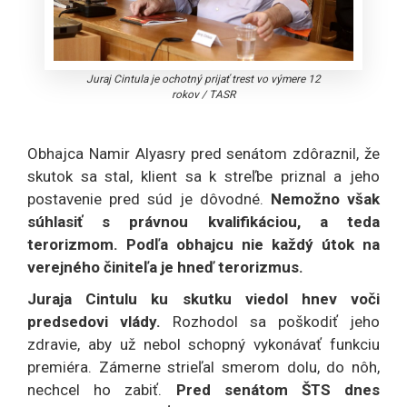
Juraj Cintula je ochotný prijať trest vo výmere 12
rokov
/
TASR
Obhajca Namir Alyasry pred senátom zdôraznil, že
skutok sa stal, klient sa k streľbe priznal a jeho
postavenie pred súd je dôvodné.
Nemožno však
súhlasiť s právnou kvalifikáciou, a teda
terorizmom. Podľa obhajcu nie každý útok na
verejného činiteľa je hneď terorizmus.
Juraja Cintulu ku skutku viedol hnev voči
predsedovi vlády.
Rozhodol sa poškodiť jeho
zdravie, aby už nebol schopný vykonávať funkciu
premiéra. Zámerne strieľal smerom dolu, do nôh,
nechcel ho zabiť.
Pred senátom ŠTS dnes