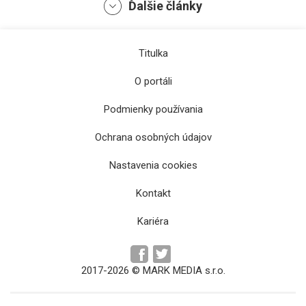
Ďalšie články
Titulka
O portáli
Podmienky používania
Ochrana osobných údajov
Vláda sa musí zodpovedať parlamentu hneď
Nastavenia cookies
po zistení prekročenia hranice zadlženosti
Kontakt
Kariéra
2017-2026 © MARK MEDIA s.r.o.