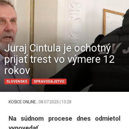
Juraj Cintula je ochotný
prijať trest vo výmere 12
rokov
SLOVENSKO
SPRAVODAJSTVO
KOŠICE ONLINE
,
08.07.2025 | 13:28
Na súdnom procese dnes odmietol
vypovedať.