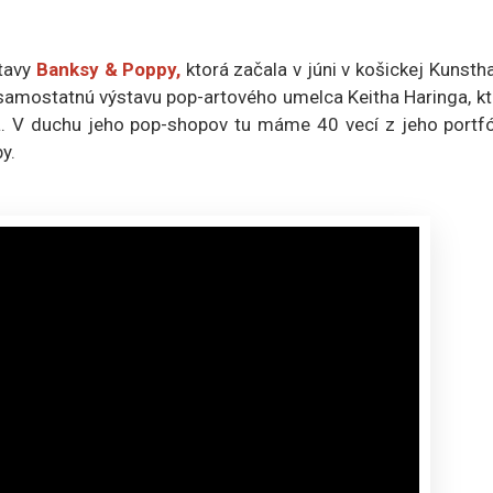
stavy
Banksy & Poppy,
ktorá začala v júni v košickej Kunstha
vú samostatnú výstavu pop-artového umelca
Keitha Haringa
, k
a. V duchu jeho pop-shopov tu máme 40 vecí z jeho portfól
y.