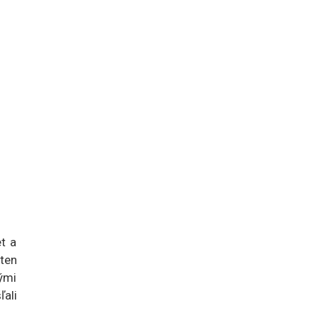
t a
ten
ými
ali