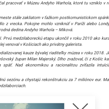
al pracovať v Múzeu Andyho Warhola, ktoré tu vzniklo v r
 meste stále zakliatom v ťažkom postkomunistickom spánk
o z vrecka. Pokojne mohlo vzniknúť v Paríži alebo Londý
á rodná dedina Andyho Warhola – Miková.
val. Prvú medzilaboreckú etapu ukončil v roku 2010 ako kur
lej venoval v Košiciach ako privátny galerista.
ializovanej kauze bývalej riaditeľky múzea v roku 2018. J
šovský župan Milan Majerský. Dlho zvažoval, či z Košíc ka
späť. Nad ekonomikou a racionalitou zvíťazila intuíci
ú sezónu a chystajú rekonštrukciu za 7 miliónov eur. Mar
dzilaborciach.