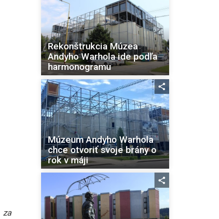
Rekonštrukcia Múzea
Andyho Warhola ide podľa
harmonogramu
Múzeum Andyho Warhola
chce otvoriť svoje brány o
rok v máji
 za