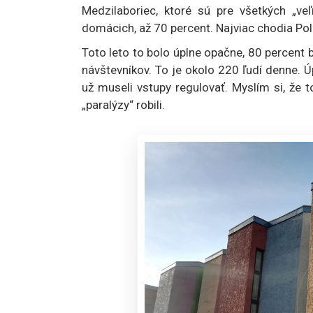
Medzilaboriec, ktoré sú pre všetkých „ve
domácich, až 70 percent. Najviac chodia Polia
Toto leto to bolo úplne opačne, 80 percent bo
návštevníkov. To je okolo 220 ľudí denne. Ú
už museli vstupy regulovať. Myslím si, že 
„paralýzy“ robili.