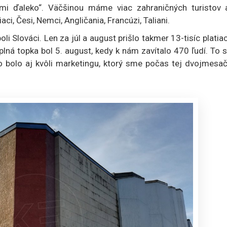
ľmi ďaleko“. Väčšinou máme viac zahraničných turistov 
ci, Česi, Nemci, Angličania, Francúzi, Taliani.
li Slováci. Len za júl a august prišlo takmer 13-tisíc platia
plná topka bol 5. august, kedy k nám zavítalo 470 ľudí. To
to bolo aj kvôli marketingu, ktorý sme počas tej dvojmesa