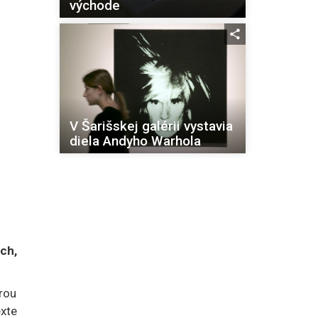
východe
V Šarišskej galérii vystavia
diela Andyho Warhola
ch,
úrou
xte