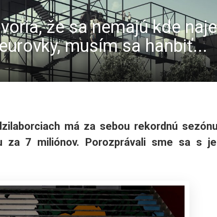
oria, že sa nemajú kde najes
eurovky, musím sa hanbiť...
ilaborciach má za sebou rekordnú sezón
u za 7 miliónov. Porozprávali sme sa s j