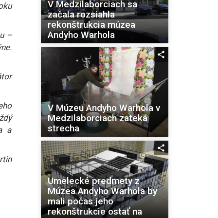
V Medzilaborciach sa
oku
začala rozsiahla
rekonštrukcia múzea
Andyho Warhola
u –
ne.
átor
eho
V Múzeu Andyho Warhola v
Medzilaborciach zateká
ždý
strecha
a a
tin
Umelecké predmety z
Múzea Andyho Warhola by
mali počas jeho
rekonštrukcie ostať na