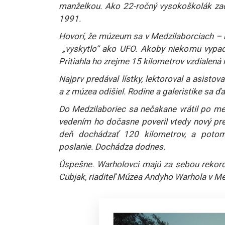
manželkou. Ako 22-ročný vysokoškolák zač
1991.
Hovorí, že múzeum sa v Medzilaborciach –
„vyskytlo“ ako UFO. Akoby niekomu vypadl
Pritiahla ho zrejme 15 kilometrov vzdialen
Najprv predával lístky, lektoroval a asisto
a z múzea odišiel. Rodine a galeristike sa ďa
Do Medzilaboriec sa nečakane vrátil po med
vedením ho dočasne poveril vtedy nový pre
deň dochádzať 120 kilometrov, a potom 
poslanie. Dochádza dodnes.
Úspešne. Warholovci majú za sebou rekordn
Cubjak, riaditeľ Múzea Andyho Warhola v Me