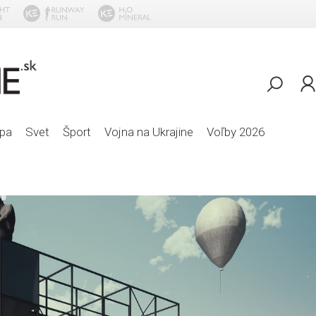
Pavol Habera - Di
pa
Svet
Šport
Vojna na Ukrajine
Voľby 2026