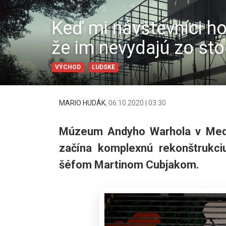
Keď mi návštevníci hov
že im nevydajú zo sto
VÝCHOD
ĽUDSKE
MARIO HUDÁK
,
06.10.2020 | 03:30
Múzeum Andyho Warhola v Medz
začína komplexnú rekonštrukci
šéfom Martinom Cubjakom.