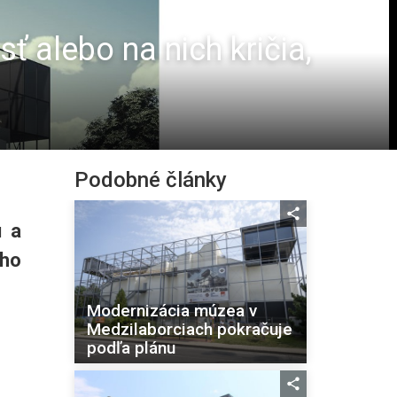
ť alebo na nich kričia,
Podobné články
u a
eho
Modernizácia múzea v
Medzilaborciach pokračuje
podľa plánu