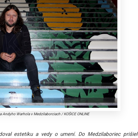
zea Andyho Warhola v Medzilaborciach
/
KOŠICE ONLINE
oval estetiku a vedy o umení. Do Medzilaboriec prišiel