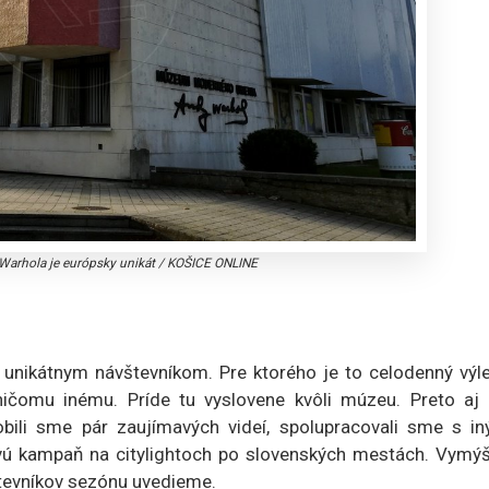
rhola je európsky unikát
/
KOŠICE ONLINE
unikátnym návštevníkom. Pre ktorého je to celodenný výle
ičomu inému. Príde tu vyslovene kvôli múzeu. Preto aj 
bili sme pár zaujímavých videí, spolupracovali sme s in
vú kampaň na citylightoch po slovenských mestách. Vymýšľ
tevníkov sezónu uvedieme.