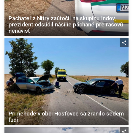
Páchateľ z Nitry zaútočil na skupinu Indov,
prezident odsúdil násilie páchané pre rasovú
nenávisť
Pri nehode v obci Hosťovce sa zranilo sedem
ľudí