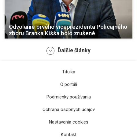
Odvolanie prvého viceprezidenta Policajného
zboru Branka Kišša bolo zrušené
Ďalšie články
Titulka
O portáli
Podmienky používania
Ochrana osobných údajov
Rezort vnútra obnoví oddelenie Policajného
Nastavenia cookies
zboru v Michalovciach
Kontakt