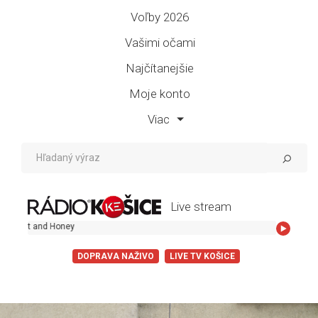
Voľby 2026
Vašimi očami
Najčítanejšie
Moje konto
Viac
Live stream
ast and Honey
DOPRAVA NAŽIVO
LIVE TV KOŠICE