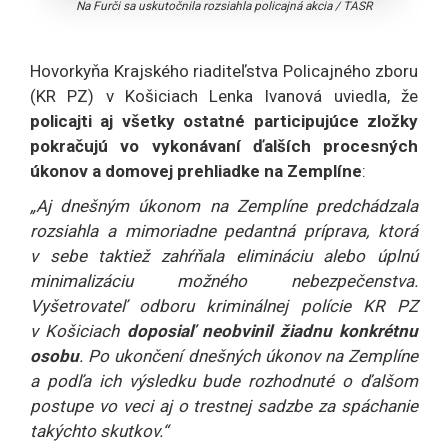
Na Furči sa uskutočnila rozsiahla policajná akcia
/
TASR
Hovorkyňa Krajského riaditeľstva Policajného zboru
(KR PZ) v Košiciach Lenka Ivanová uviedla, že
policajti aj všetky ostatné participujúce zložky
pokračujú vo vykonávaní ďalších procesných
úkonov a domovej prehliadke na Zemplíne
:
„Aj dnešným úkonom na Zemplíne predchádzala
rozsiahla a mimoriadne pedantná príprava, ktorá
v sebe taktiež zahŕňala elimináciu alebo úplnú
minimalizáciu možného nebezpečenstva.
Vyšetrovateľ odboru kriminálnej polície KR PZ
v Košiciach
doposiaľ neobvinil žiadnu konkrétnu
osobu
. Po ukončení dnešných úkonov na Zemplíne
a podľa ich výsledku bude rozhodnuté o ďalšom
postupe vo veci aj o trestnej sadzbe za spáchanie
takýchto skutkov.“