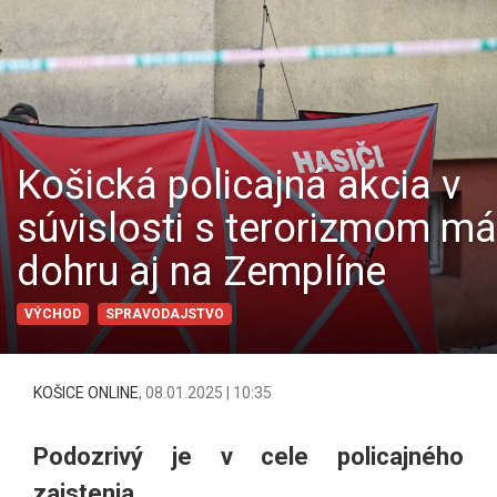
Košická policajná akcia v
súvislosti s terorizmom má
dohru aj na Zemplíne
VÝCHOD
SPRAVODAJSTVO
KOŠICE ONLINE
,
08.01.2025 | 10:35
Podozrivý je v cele policajného
zaistenia.