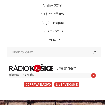
Voľby 2026
Vašimi očami
Najčítanejšie
Moje konto
Viac
Live stream
The Night
DOPRAVA NAŽIVO
LIVE TV KOŠICE