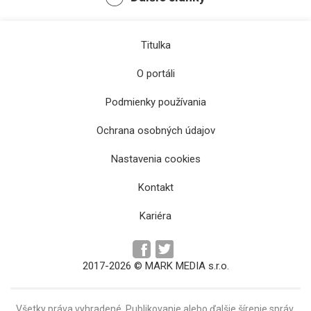
Titulka
O portáli
Podmienky používania
Ochrana osobných údajov
Košice v druhej polovici 16. storočia –
Nastavenia cookies
budovanie opevnenia a prítomnosť cudzincov
Kontakt
Kariéra
2017-2026 © MARK MEDIA s.r.o.
Všetky práva vyhradené. Publikovanie alebo ďalšie šírenie správ,