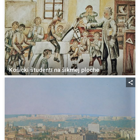
Košickí študenti na šikmej ploche