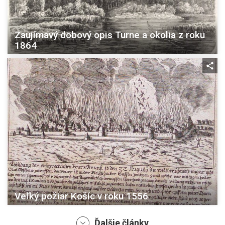
Zaujímavý dobový opis Turne a okolia z roku
1864
Veľký požiar Košíc v roku 1556
Ďalšie články