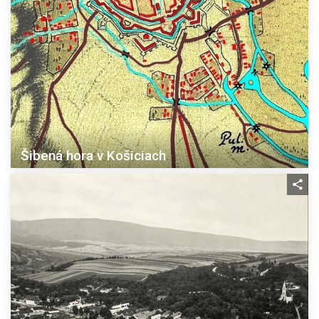
Šibená hora v Košiciach