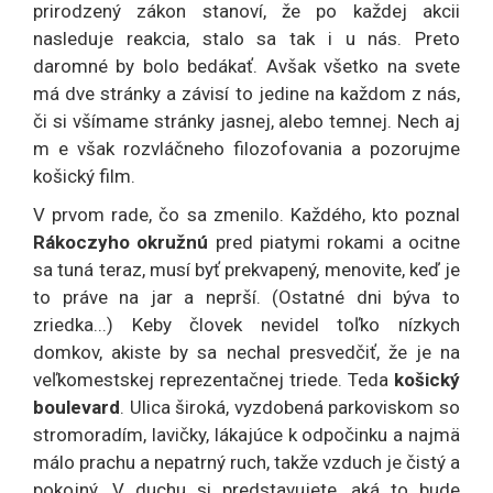
prirodzený zákon stanoví, že po každej akcii
nasleduje reakcia, stalo sa tak i u nás. Preto
daromné by bolo bedákať. Avšak všetko na svete
má dve stránky a závisí to jedine na každom z nás,
či si všímame stránky jasnej, alebo temnej. Nech aj
m e však rozvláčneho filozofovania a pozorujme
košický film.
V prvom rade, čo sa zmenilo. Každého, kto poznal
Rákoczyho okružnú
pred piatymi rokami a ocitne
sa tuná teraz, musí byť prekvapený, menovite, keď je
to práve na jar a neprší. (Ostatné dni býva to
zriedka...) Keby človek nevidel toľko nízkych
domkov, akiste by sa nechal presvedčiť, že je na
veľkomestskej reprezentačnej triede. Teda
košický
boulevard
. Ulica široká, vyzdobená parkoviskom so
stromoradím, lavičky, lákajúce k odpočinku a najmä
málo prachu a nepatrný ruch, takže vzduch je čistý a
pokojný. V duchu si predstavujete, aká to bude