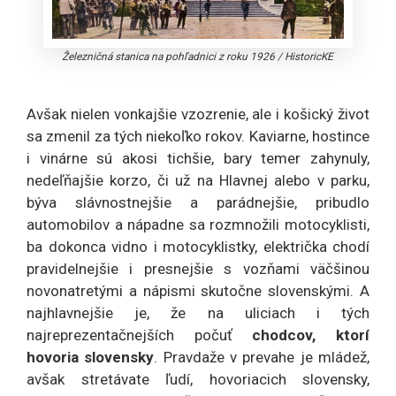
Železničná stanica na pohľadnici z roku 1926
/
HistoricKE
Avšak nielen vonkajšie vzozrenie, ale i košický život
sa zmenil za tých niekoľko rokov. Kaviarne, hostince
i vinárne sú akosi tichšie, bary temer zahynuly,
nedeľňajšie korzo, či už na Hlavnej alebo v parku,
býva slávnostnejšie a parádnejšie, pribudlo
automobilov a nápadne sa rozmnožili motocyklisti,
ba dokonca vidno i motocyklistky, električka chodí
pravidelnejšie i presnejšie s vozňami väčšinou
novonatretými a nápismi skutočne slovenskými. A
najhlavnejšie je, že na uliciach i tých
najreprezentačnejších počuť
chodcov, ktorí
hovoria slovensky
. Pravdaže v prevahe je mládež,
avšak stretávate ľudí, hovoriacich slovensky,