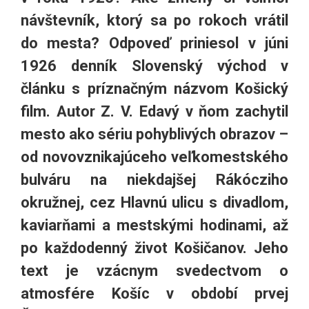
návštevník, ktorý sa po rokoch vrátil
do mesta? Odpoveď priniesol v júni
1926 denník Slovenský východ v
článku s príznačným názvom Košický
film. Autor Z. V. Edavý v ňom zachytil
mesto ako sériu pohyblivých obrazov –
od novovznikajúceho veľkomestského
bulváru na niekdajšej Rákócziho
okružnej, cez Hlavnú ulicu s divadlom,
kaviarňami a mestskými hodinami, až
po každodenný život Košičanov. Jeho
text je vzácnym svedectvom o
atmosfére Košíc v období prvej