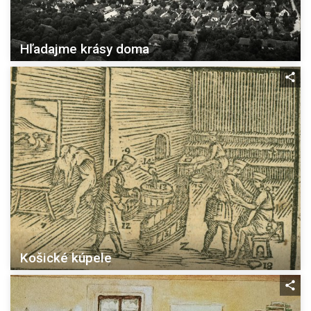
Hľadajme krásy doma
Košické kúpele