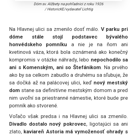
Dóm sv. Alžbety na pohľadnici z roku 1926
/
HistoricKE/vydavateľ Lichtig
Na Hlavnej ulici sa zmenilo dosť málo.
V parku pri
dóme stále stojí podstavec bývalého
honvédskeho pomníku
a nie je na ňom ani
kvetinová váza, ktorá bola oznámená ako konečný
kompromis v otázke náhrady, lebo
nepochodilo sa
ani s Komenským, ani so Štefánikom
. Na prvého
ako by sa celkom zabudlo a druhému sa sľubuje, že
sa dočká až na palácovej ulici, keď
nový mestský
dom
stane sa definitívne mestským domom a pred
nim uvoľní sa priestranné námestie, ktoré bude pre
pomník ako stvorené.
Voľačo však predsa i na Hlavnej ulici sa zmenilo.
Divadlo dostalo nový pokrovec
, ligotajúci sa ani
zlato,
kaviareň Astoria má vymoženosť ohrady s