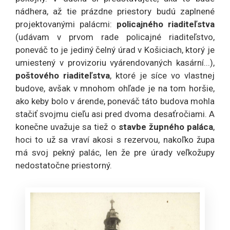
nádhera, až tie prázdne priestory budú zaplnené
projektovanými palácmi:
policajného riaditeľstva
(udávam v prvom rade policajné riaditeľstvo,
poneváč to je jediný čelný úrad v Košiciach, ktorý je
umiestený v provizoriu vyárendovaných kasární...),
poštového riaditeľstva
, ktoré je síce vo vlastnej
budove, avšak v mnohom ohľade je na tom horšie,
ako keby bolo v árende, poneváč táto budova mohla
stačiť svojmu cieľu asi pred dvoma desaťročiami. A
konečne uvažuje sa tiež o
stavbe župného paláca
,
hoci to už sa vraví akosi s rezervou, nakoľko župa
má svoj pekný palác, len že pre úrady veľkožupy
nedostatočne priestorný.