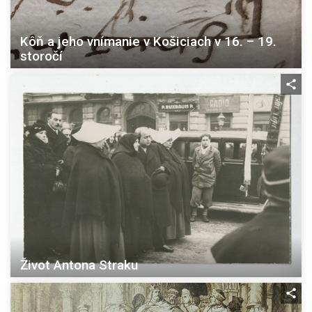
Kôň a jeho vnímanie v Košiciach v 16. – 19.
storočí
Život Antona Straku