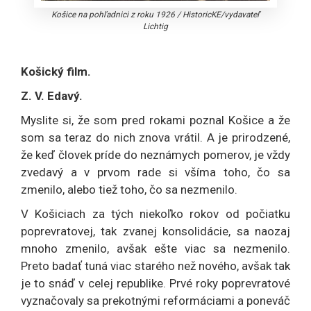
Košice na pohľadnici z roku 1926
/
HistoricKE/vydavateľ
Lichtig
Košický film.
Z. V. Edavý.
Myslite si, že som pred rokami poznal Košice a že
som sa teraz do nich znova vrátil. A je prirodzené,
že keď človek príde do neznámych pomerov, je vždy
zvedavý a v prvom rade si všíma toho, čo sa
zmenilo, alebo tiež toho, čo sa nezmenilo.
V Košiciach za tých niekoľko rokov od počiatku
poprevratovej, tak zvanej konsolidácie, sa naozaj
mnoho zmenilo, avšak ešte viac sa nezmenilo.
Preto badať tuná viac starého než nového, avšak tak
je to snáď v celej republike. Prvé roky poprevratové
vyznačovaly sa prekotnými reformáciami a poneváč