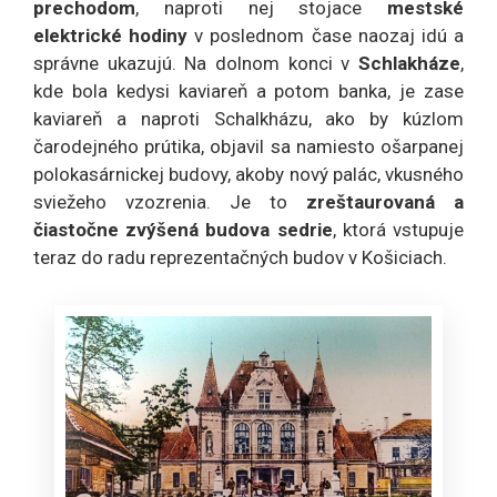
prechodom
, naproti nej stojace
mestské
elektrické hodiny
v poslednom čase naozaj idú a
správne ukazujú. Na dolnom konci v
Schlakháze
,
kde bola kedysi kaviareň a potom banka, je zase
kaviareň a naproti Schalkházu, ako by kúzlom
čarodejného prútika, objavil sa namiesto ošarpanej
polokasárnickej budovy, akoby nový palác, vkusného
sviežeho vzozrenia. Je to
zreštaurovaná a
čiastočne zvýšená budova sedrie
, ktorá vstupuje
teraz do radu reprezentačných budov v Košiciach.