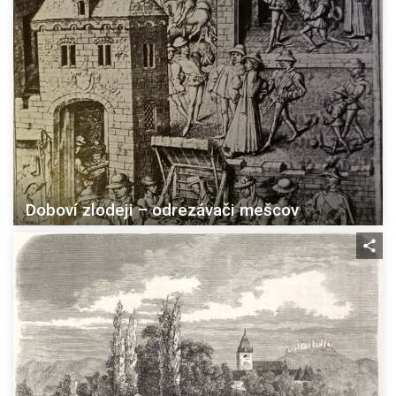
Doboví zlodeji – odrezávači mešcov