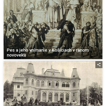
Pes a jeho vnímanie v Košiciach v ranom
novoveku