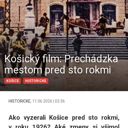
Košický film: Prechádzka
mestom pred sto rokmi
KOŠICE
HISTORICKE
HISTORICKE
,
11.06.2026 | 03:36
Ako vyzerali Košice pred sto rokmi,
v roku 1926? Aké zmeny si všimol