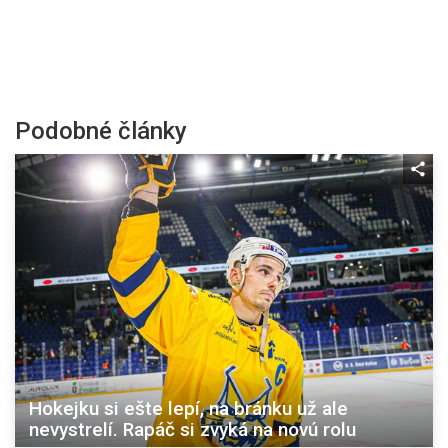
Podobné články
Hokejku si ešte lepí, na bránku už ale
nevystrelí. Rapáč si zvyká na novú rolu