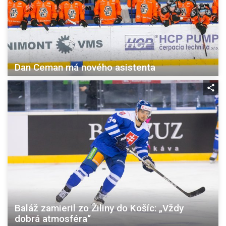
Dan Ceman má nového asistenta
Baláž zamieril zo Žiliny do Košíc: „Vždy
dobrá atmosféra“