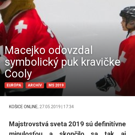
Macejko odovzdal
symbolický puk kravičke
Cooly
EURÓPA
ARCHÍV
MS 2019
KOŠICE ONLINE
,
27.05.2019 | 17:34
Majstrovstvá sveta 2019 sú definitívne
minulosťou a skončilo sa tak aj