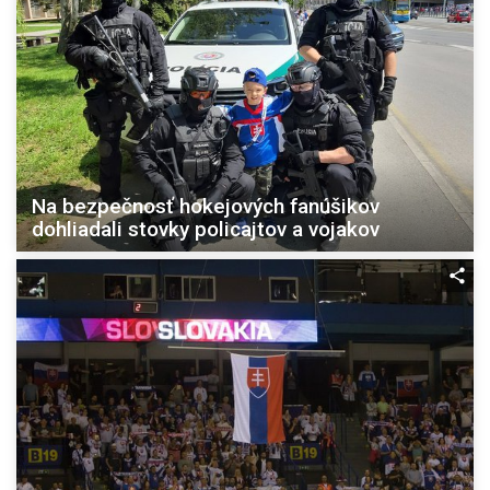
Na bezpečnosť hokejových fanúšikov
dohliadali stovky policajtov a vojakov