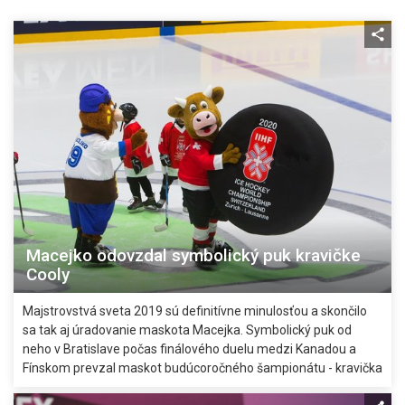
Macejko odovzdal symbolický puk kravičke
Cooly
Majstrovstvá sveta 2019 sú definitívne minulosťou a skončilo
sa tak aj úradovanie maskota Macejka. Symbolický puk od
neho v Bratislave počas finálového duelu medzi Kanadou a
Fínskom prevzal maskot budúcoročného šampionátu - kravička
Cooly.