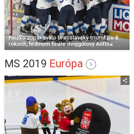
Fínsko zopakovalo bratislavský triumf po 8
rokoch, hrdinom finále dvojgólový Anttila
MS 2019
Európa