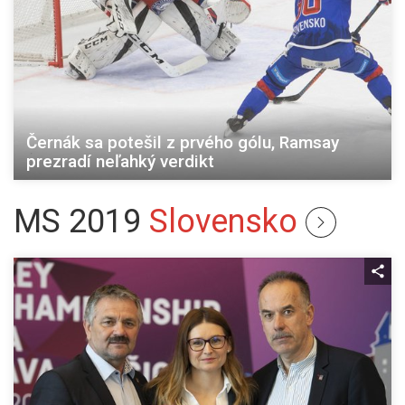
Černák sa potešil z prvého gólu, Ramsay
prezradí neľahký verdikt
MS 2019
Slovensko