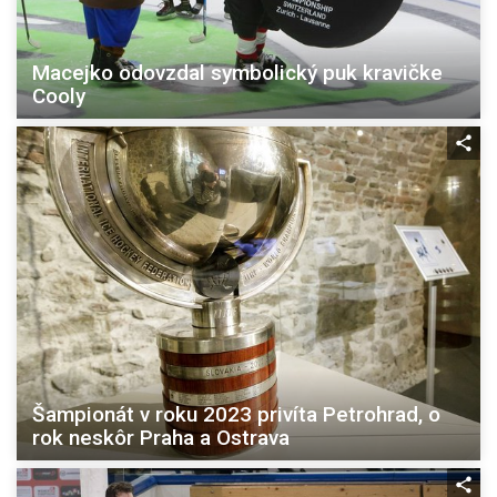
Macejko odovzdal symbolický puk kravičke
Cooly
Šampionát v roku 2023 privíta Petrohrad, o
rok neskôr Praha a Ostrava