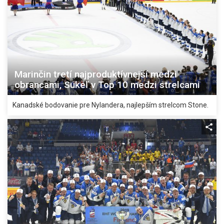
Marinčin tretí najproduktívnejší medzi
obrancami, Sukeľ v Top 10 medzi strelcami
Kanadské bodovanie pre Nylandera, najlepším strelcom Stone.