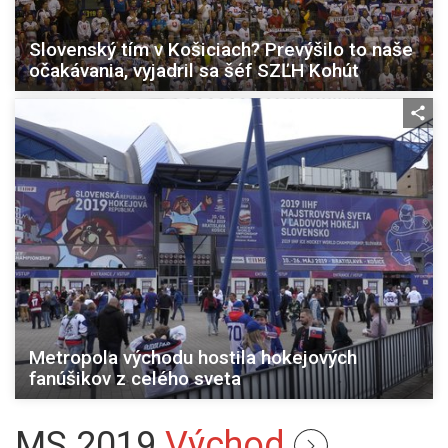
Slovenský tím v Košiciach? Prevýšilo to naše
očakávania, vyjadril sa šéf SZĽH Kohút
Metropola východu hostila hokejových
fanúšikov z celého sveta
MS 2019
Východ