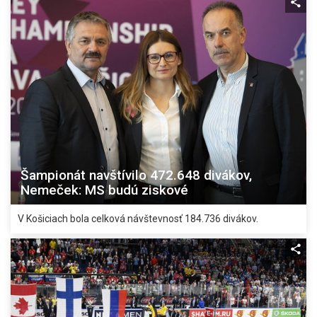
Šampionát navštívilo 472.648 divákov,
Nemeček: MS budú ziskové
V Košiciach bola celková návštevnosť 184.736 divákov.