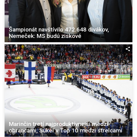
Šampionát navštívilo 472.648 divákov,
Nemeček: MS budú ziskové
Marinčin tretí najproduktívnejší medzi
obrancami, Sukeľ v Top 10 medzi strelcami