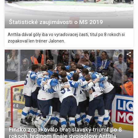
Štatistické zaujimávosti o MS 2019
Anttila dával góly iba vo vyraďovacej časti, titul po 8 rokoch si
zopakoval len tréner Jalonen.
Fínsko zopakovalo bratislavský triumf po 8
rokoch, hrdinom finále dvojgólový Anttila