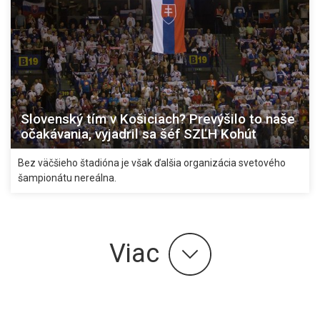
Slovenský tím v Košiciach? Prevýšilo to naše
očakávania, vyjadril sa šéf SZĽH Kohút
Bez väčšieho štadióna je však ďalšia organizácia svetového
šampionátu nereálna.
Viac