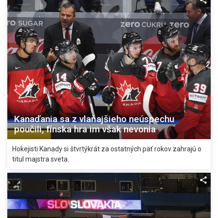
Kanaďania sa z vlaňajšieho neúspechu
poučili, fínska hra im však nevonia
Hokejisti Kanady si štvrtýkrát za ostatných päť rokov zahrajú o
titul majstra sveta.