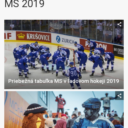
MS 2019
Priebežná tabuľka MS v ľadovom hokeji 2019