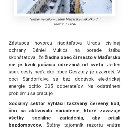
Takmer na celom území Maďarska niekoľko dní
snežilo
/
TASR
Zástupca hovorcu riaditeľstva Úradu civilnej
ochrany Dániel Mukics na porade štábu
skonštatoval, že
žiadna obec či mesto v Maďarsku
nie je kvôli počasiu odrezaná od sveta
. Jeden
úsek cesty neďaleko obce Gesztely je uzavretý. V
obci Sándorfalva sa bez dodávok elektrickej
energie ocitlo 205 odberateľov. Na odstránení
problému sa pracuje.
Sociálny sektor vyhlásil takzvaný červený kód,
čím sa aktivovalo nariadenie, ktoré zaväzuje
všetky sociálne zariadenia, aby prijali
bezdomovcov.
Štátny tajomník rezortu vnútra