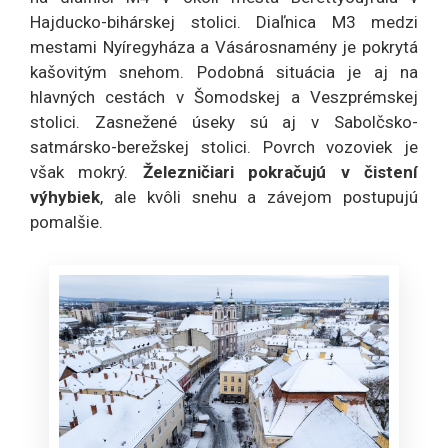
Hajducko-bihárskej stolici. Diaľnica M3 medzi
mestami Nyíregyháza a Vásárosnamény je pokrytá
kašovitým snehom. Podobná situácia je aj na
hlavných cestách v Šomodskej a Veszprémskej
stolici. Zasnežené úseky sú aj v Sabolčsko-
satmársko-berežskej stolici. Povrch vozoviek je
však mokrý.
Železničiari pokračujú v čistení
výhybiek
, ale kvôli snehu a závejom postupujú
pomalšie.