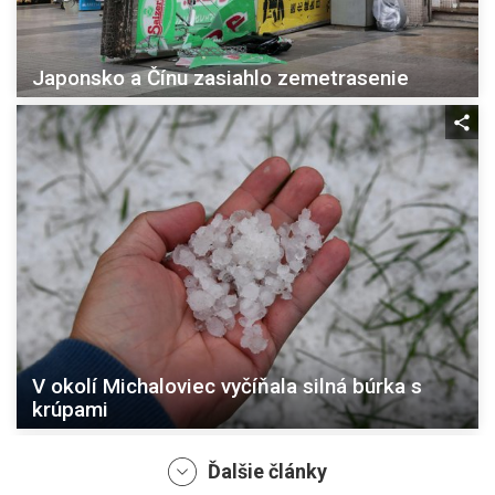
Japonsko a Čínu zasiahlo zemetrasenie
V okolí Michaloviec vyčíňala silná búrka s
krúpami
Ďalšie články