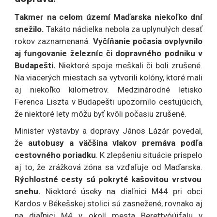
Takmer na celom území Maďarska niekoľko dní
snežilo.
Takáto nádielka nebola za uplynulých desať
rokov zaznamenaná.
Vyčíňanie počasia ovplyvnilo
aj fungovanie železníc či dopravného podniku v
Budapešti.
Niektoré spoje meškali či boli zrušené.
Na viacerých miestach sa vytvorili kolóny, ktoré mali
aj niekoľko kilometrov. Medzinárodné letisko
Ferenca Liszta v Budapešti upozornilo cestujúcich,
že niektoré lety môžu byť kvôli počasiu zrušené.
Minister výstavby a dopravy János Lázár povedal,
že
autobusy a väčšina vlakov premáva podľa
cestovného poriadku
. K zlepšeniu situácie prispelo
aj to, že zrážková zóna sa vzďaľuje od Maďarska.
Rýchlostné cesty sú pokryté kašovitou vrstvou
snehu.
Niektoré úseky na diaľnici M44 pri obci
Kardos v Békešskej stolici sú zasnežené, rovnako aj
na diaľnici M4 v okolí mesta Berettyóújfalu v