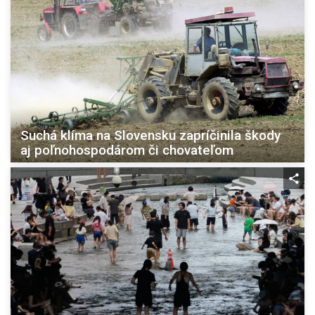
Suchá klíma na Slovensku zapríčinila škody
aj poľnohospodárom či chovateľom