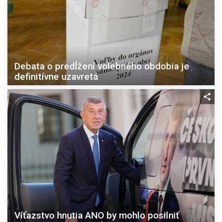
Debata o predĺžení volebného obdobia je
definitívne uzavretá
Víťazstvo hnutia ANO by mohlo posilniť