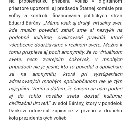
Na problematiku priebehu volieb v digitálnom
priestore upozornil aj predseda Štátnej komisie pre
voľby a kontrolu financovania politických strán
Eduard Bárány.
„Máme však aj druhý, virtuálny svet,
kde musím povedať, zatiaľ, sme si nezvykli na
podobné kultúrne, civilizované pravidlá, ktoré
všeobecne dodržiavame v reálnom svete. Možno k
tomu prispieva aj pocit anonymity, že vo virtuálnom
svete, nech zverejním čokoľvek, v mnohých
prípadoch nie je jasné, kto to povedal a spolieham
sa na anonymitu, ktorá pri vystúpeniach
adresovaných mnohým spoluobčanom nie je tým
najepším. Verím a dúfam, že časom sa nám podarí
aj do tohto nového sveta dostať kultúrnu,
civilizačnú úroveň,“
uviedol Bárány, ktorý v pondelok
Dankovi odovzdal zápisnice z prvého a druhého
kola prezidentských volieb.