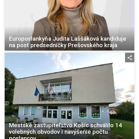
Europoslankyňa Judita Laššáková kandiduje
na post predsedníčky Prešovského kraja
Mestské zastupiteľstvo Košíc schválilo 14
volebných obvodov i navýšenie počtu
poslancov