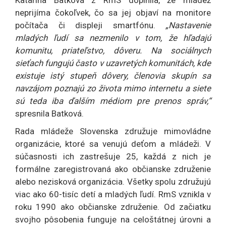
Katarína Batková z RmS doplnila, že mládež
neprijíma čokoľvek, čo sa jej objaví na monitore
počítača či displeji smartfónu.
„Nastavenie
mladých ľudí sa nezmenilo v tom, že hľadajú
komunitu, priateľstvo, dôveru. Na sociálnych
sieťach fungujú často v uzavretých komunitách, kde
existuje istý stupeň dôvery, členovia skupín sa
navzájom poznajú zo života mimo internetu a siete
sú teda iba ďalším médiom pre prenos správ,“
spresnila Batková.
Rada mládeže Slovenska združuje mimovládne
organizácie, ktoré sa venujú deťom a mládeži. V
súčasnosti ich zastrešuje 25, každá z nich je
formálne zaregistrovaná ako občianske združenie
alebo nezisková organizácia. Všetky spolu združujú
viac ako 60-tisíc detí a mladých ľudí. RmS vznikla v
roku 1990 ako občianske združenie. Od začiatku
svojho pôsobenia funguje na celoštátnej úrovni a