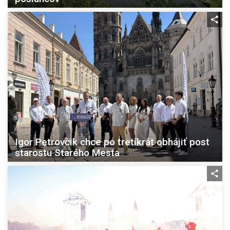
Igor Petrovčik chce po tretíkrát obhájiť post
starostu Starého Mesta