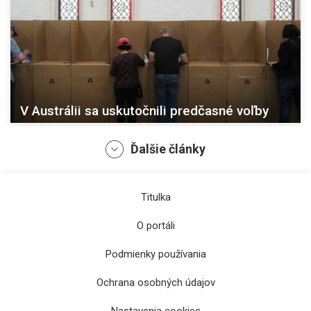
V Austrálii sa uskutočnili predčasné voľby
Ďalšie články
Titulka
O portáli
Podmienky používania
Ochrana osobných údajov
Danko navrhuje čiastočné zrušenie