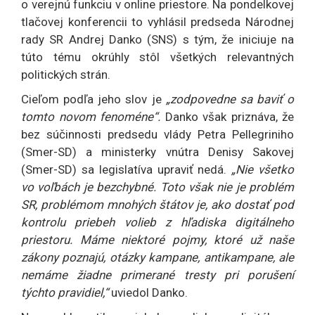
o verejnú funkciu v online priestore. Na pondelkovej
tlačovej konferencii to vyhlásil predseda Národnej
rady SR Andrej Danko (SNS) s tým, že iniciuje na
túto tému okrúhly stôl všetkých relevantných
politických strán.
Cieľom podľa jeho slov je
„zodpovedne sa baviť o
tomto novom fenoméne“.
Danko však priznáva, že
bez súčinnosti predsedu vlády Petra Pellegriniho
(Smer-SD) a ministerky vnútra Denisy Sakovej
(Smer-SD) sa legislatíva upraviť nedá.
„Nie všetko
vo voľbách je bezchybné. Toto však nie je problém
SR, problémom mnohých štátov je, ako dostať pod
kontrolu priebeh volieb z hľadiska digitálneho
priestoru. Máme niektoré pojmy, ktoré už naše
zákony poznajú, otázky kampane, antikampane, ale
nemáme žiadne primerané tresty pri porušení
týchto pravidiel,“
uviedol Danko.