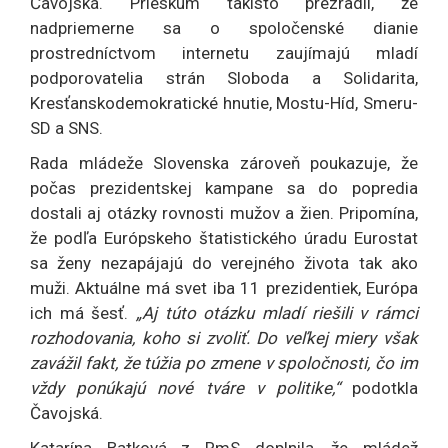
Čavojská. Prieskum takisto prezradil, že
nadpriemerne sa o spoločenské dianie
prostredníctvom internetu zaujímajú mladí
podporovatelia strán Sloboda a Solidarita,
Kresťanskodemokratické hnutie, Mostu-Híd, Smeru-
SD a SNS.
Rada mládeže Slovenska zároveň poukazuje, že
počas prezidentskej kampane sa do popredia
dostali aj otázky rovnosti mužov a žien. Pripomína,
že podľa Európskeho štatistického úradu Eurostat
sa ženy nezapájajú do verejného života tak ako
muži. Aktuálne má svet iba 11 prezidentiek, Európa
ich má šesť.
„Aj túto otázku mladí riešili v rámci
rozhodovania, koho si zvoliť. Do veľkej miery však
zavážil fakt, že túžia po zmene v spoločnosti, čo im
vždy ponúkajú nové tváre v politike,“
podotkla
Čavojská.