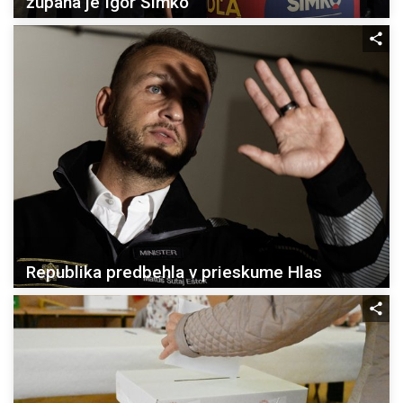
župana je Igor Šimko
Republika predbehla v prieskume Hlas