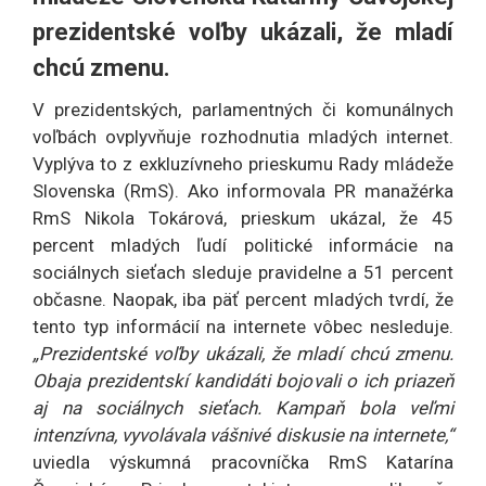
prezidentské voľby ukázali, že mladí
chcú zmenu.
V prezidentských, parlamentných či komunálnych
voľbách ovplyvňuje rozhodnutia mladých internet.
Vyplýva to z exkluzívneho prieskumu Rady mládeže
Slovenska (RmS). Ako informovala PR manažérka
RmS Nikola Tokárová, prieskum ukázal, že 45
percent mladých ľudí politické informácie na
sociálnych sieťach sleduje pravidelne a 51 percent
občasne. Naopak, iba päť percent mladých tvrdí, že
tento typ informácií na internete vôbec nesleduje.
„Prezidentské voľby ukázali, že mladí chcú zmenu.
Obaja prezidentskí kandidáti bojovali o ich priazeň
aj na sociálnych sieťach. Kampaň bola veľmi
intenzívna, vyvolávala vášnivé diskusie na internete,“
uviedla výskumná pracovníčka RmS Katarína