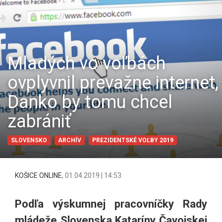
Mladých vo voľbách
ovplyvnil prevažne internet,
Danko by tomu chcel
zabrániť
SLOVENSKO
ARCHÍV
PREZIDENTSKÉ VOĽBY 2019
KOŠICE ONLINE
,
01.04.2019 | 14:53
Podľa výskumnej pracovníčky Rady
mládeže Slovenska Kataríny Čavojskej