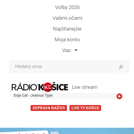
Voľby 2026
Vašimi očami
Najčítanejšie
Moje konto
Viac
Live stream
a Cat - Jealous Type
DOPRAVA NAŽIVO
LIVE TV KOŠICE