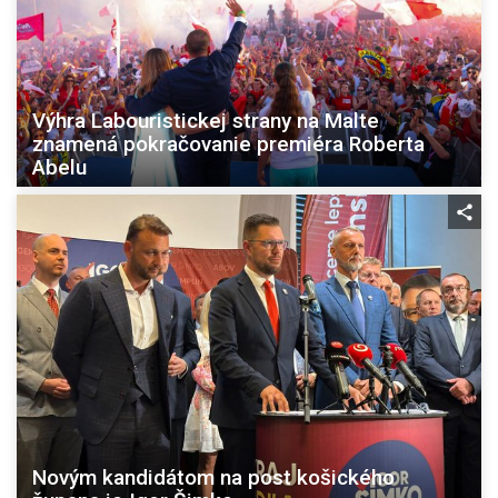
Výhra Labouristickej strany na Malte
znamená pokračovanie premiéra Roberta
Abelu
Novým kandidátom na post košického