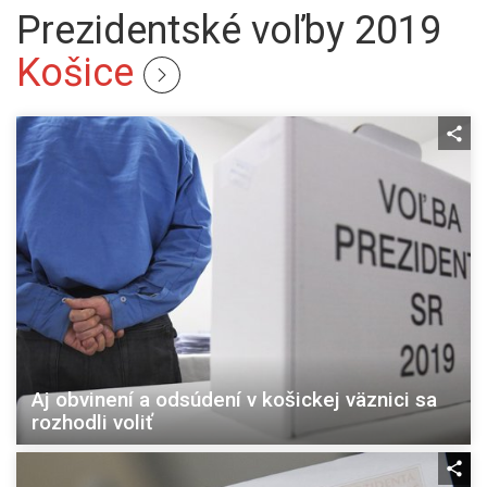
Prezidentské voľby 2019
Košice
Aj obvinení a odsúdení v košickej väznici sa
rozhodli voliť