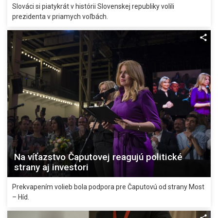
Slováci si piatykrát v histórii Slovenskej republiky volili
prezidenta v priamych voľbách.
Na víťazstvo Čaputovej reagujú politické
strany aj investori
Prekvapením volieb bola podpora pre Čaputovú od strany Most
– Híd.