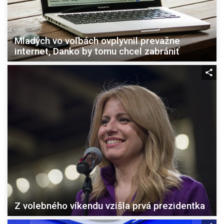
Mladých vo voľbách ovplyvnil prevažne
internet, Danko by tomu chcel zabrániť
Z volebného víkendu vzišla prvá prezidentka