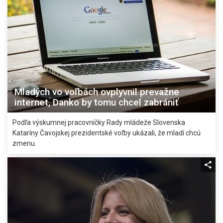
Mladých vo voľbách ovplyvnil prevažne
internet, Danko by tomu chcel zabrániť
Podľa výskumnej pracovníčky Rady mládeže Slovenska
Kataríny Čavojskej prezidentské voľby ukázali, že mladí chcú
zmenu.