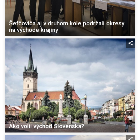
Šefčoviča aj v druhom kole podržali okresy
na východe krajiny
Ako volil východ Slovenska?