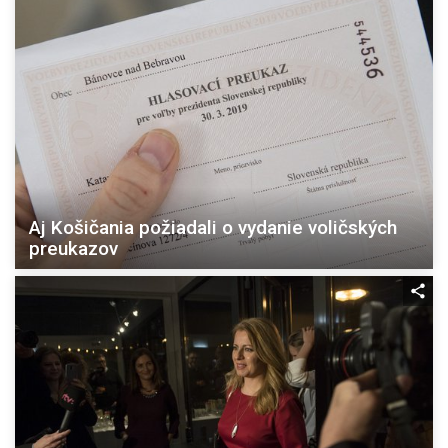
Aj Košičania požiadali o vydanie voličských
preukazov