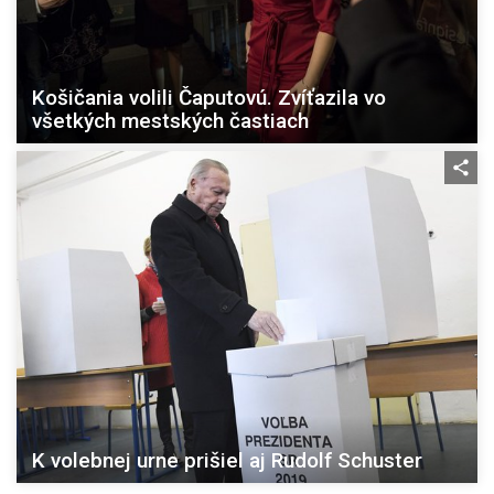
Košičania volili Čaputovú. Zvíťazila vo
všetkých mestských častiach
K volebnej urne prišiel aj Rudolf Schuster