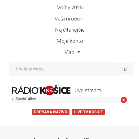
Voľby 2026
Vašimi očami
Najčítanejšie
Moje konto
Viac
Live stream
Bee Gees - Stay
DOPRAVA NAŽIVO
LIVE TV KOŠICE