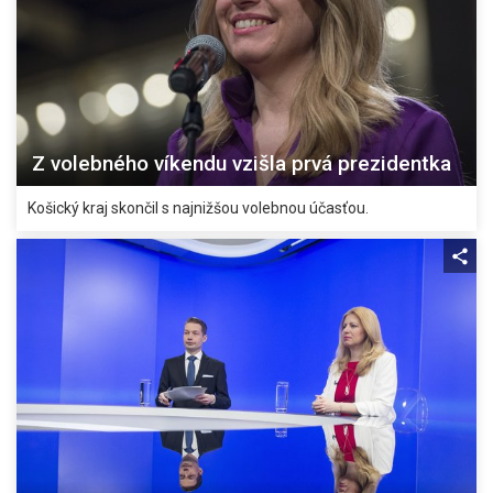
Z volebného víkendu vzišla prvá prezidentka
Košický kraj skončil s najnižšou volebnou účasťou.