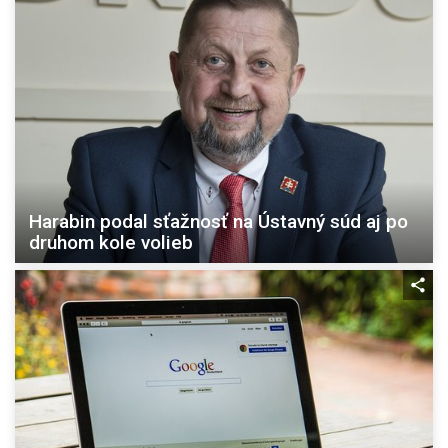
Harabin podal sťažnosť na Ústavný súd aj po
druhom kole volieb