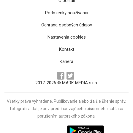
O portáli
Podmienky používania
Ochrana osobných údajov
Prezidentka: Neísť voliť znamená nechať za
Nastavenia cookies
seba rozhodnúť ostatných
Kontakt
Kariéra
2017-2026 © MARK MEDIA s.r.o.
Všetky práva vyhradené. Publikovanie alebo ďalšie šírenie správ,
fotografií a dát je bez predchádzajúceho písomného súhlasu
porušením autorského zákona.
Prezidentka vyzýva k účasti na voľbách