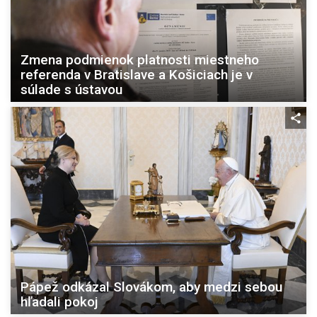
Zmena podmienok platnosti miestneho
referenda v Bratislave a Košiciach je v
súlade s ústavou
Pápež odkázal Slovákom, aby medzi sebou
hľadali pokoj