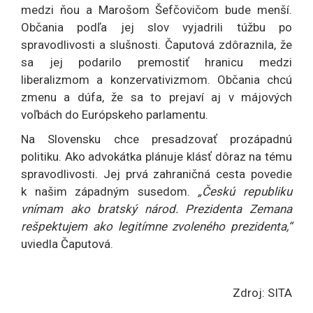
medzi ňou a Marošom Šefčovičom bude menší.
Občania podľa jej slov vyjadrili túžbu po
spravodlivosti a slušnosti. Čaputová zdôraznila, že
sa jej podarilo premostiť hranicu medzi
liberalizmom a konzervativizmom. Občania chcú
zmenu a dúfa, že sa to prejaví aj v májových
voľbách do Európskeho parlamentu.
Na Slovensku chce presadzovať prozápadnú
politiku. Ako advokátka plánuje klásť dôraz na tému
spravodlivosti. Jej prvá zahraničná cesta povedie
k našim západným susedom.
„Českú republiku
vnímam ako bratský národ. Prezidenta Zemana
rešpektujem ako legitímne zvoleného prezidenta,“
uviedla Čaputová.
Zdroj: SITA