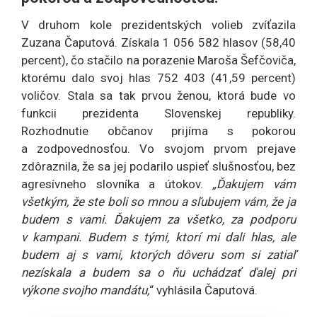
V druhom kole prezidentských volieb zvíťazila
Zuzana Čaputová. Získala 1 056 582 hlasov (58,40
percent), čo stačilo na porazenie Maroša Šefčoviča,
ktorému dalo svoj hlas 752 403 (41,59 percent)
voličov. Stala sa tak prvou ženou, ktorá bude vo
funkcii prezidenta Slovenskej republiky.
Rozhodnutie občanov prijíma s pokorou
a zodpovednosťou. Vo svojom prvom prejave
zdôraznila, že sa jej podarilo uspieť slušnosťou, bez
agresívneho slovníka a útokov.
„Ďakujem vám
všetkým, že ste boli so mnou a sľubujem vám, že ja
budem s vami. Ďakujem za všetko, za podporu
v kampani. Budem s tými, ktorí mi dali hlas, ale
budem aj s vami, ktorých dôveru som si zatiaľ
nezískala a budem sa o ňu uchádzať ďalej pri
výkone svojho mandátu,
“ vyhlásila Čaputová.