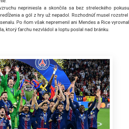
nie.
chu nepriniesla a skončila sa bez streleckého pokusu
edĺženia a gól z hry už nepadol. Rozhodnúť musel rozstrel
Arsenalu. Po ňom však nepremenil ani Mendes a Rice vyrovna
ela, ktorý ťarchu nezvládol a loptu poslal nad bránku.