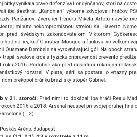
ej bitky vynikala práve defenzíva Londýnčanov, ktorí na cest
li iba šesťkrát. „Kanonieri“ výborne zdvojovali hráčov PS
ezdy Parížanov. Zverenci trénera Mikela Artetu navyše rýc
v šiestej minúte nekompromisnou strelou Kai Havertz. Neme
estor pred švédskym zakončovateľom Viktorom Gyökeres
 hodine hry, keď Christian Mosquera fauloval vo veľkom vá
nil Ousmane Dembele na vyrovnávajúci gól. Na oboch stran
trápili svalové kŕče a fyzickú pripravenosť preverilo predĺže
od roku 2016. Podobne ako pred desiatimi rokmi na miláns
nástkový rozstrel. V piatej sérii sa postaral o víťazný pr
 ňom prekopol bránku brazílsky stopér Gabriel.
ub v 21. storočí.
Pred nimi to dokázali iba hráči Realu Mad
 v rokoch 2016 a 2018. Arsenal neuspel pri svojej druhej finál
Barcelona (1:2).
Puskás Aréna, Budapešť
 (1:1, 0:1), 4:3 v rozstrele z 11 m