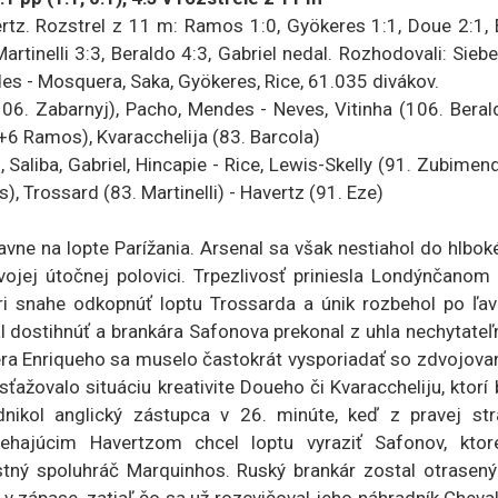
. Rozstrel z 11 m: Ramos 1:0, Gyökeres 1:1, Doue 2:1, 
artinelli 3:3, Beraldo 4:3, Gabriel nedal. Rozhodovali: Siebe
des - Mosquera, Saka, Gyökeres, Rice, 61.035 divákov.
Zabarnyj), Pacho, Mendes - Neves, Vitinha (106. Berald
+6 Ramos), Kvaracchelija (83. Barcola)
iba, Gabriel, Hincapie - Rice, Lewis-Skelly (91. Zubimend
 Trossard (83. Martinelli) - Havertz (91. Eze)
e na lopte Parížania. Arsenal sa však nestiahol do hlbok
svojej útočnej polovici. Trpezlivosť priniesla Londýnčanom
pri snahe odkopnúť loptu Trossarda a únik rozbehol po ľa
l dostihnúť a brankára Safonova prekonal z uhla nechytate
nera Enriqueho sa muselo častokrát vysporiadať so zdvojov
sťažovalo situáciu kreativite Doueho či Kvaraccheliju, ktorí 
dnikol anglický zástupca v 26. minúte, keď z pravej str
ehajúcim Havertzom chcel loptu vyraziť Safonov, ktor
stný spoluhráč Marquinhos. Ruský brankár zostal otrasený