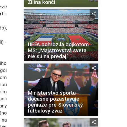
Žilina končí
Eze
rt -
o),
i) -
UEFA pohrozila bojkotom
MS: „Majstrovstvá sveta
nie sú na predaj“
ého
 gól
vom
ľnou
aním
Ministerstvo športu
dočasne pozastavuje
boli
peniaze pre Slovenský
any
futbalový zväz
ého
 na