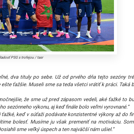
Radosť PSG s trofejou
/
tasr
eľné, dva tituly po sebe. Už od prvého dňa tejto sezóny tr
je ešte ťažšie. Museli sme sa teda všetci vrátiť k práci. Taká 
imočnejšie, že sme už pred zápasom vedeli, aké ťažké to bu
ého sezónneho výkonu, aj keď finále bolo veľmi vyrovnané.“
i ťažké, keď v súťaži podávate konzistentné výkony až do fi
 Cítime bolesť. Musíme ju však premeniť na motiváciu. Som
Dosiahli sme veľký úspech a ten najväčší nám ušiel.“