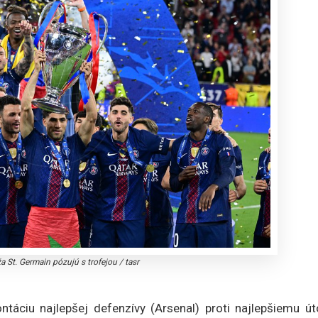
ža St. Germain pózujú s trofejou
/
tasr
táciu najlepšej defenzívy (Arsenal) proti najlepšiemu út