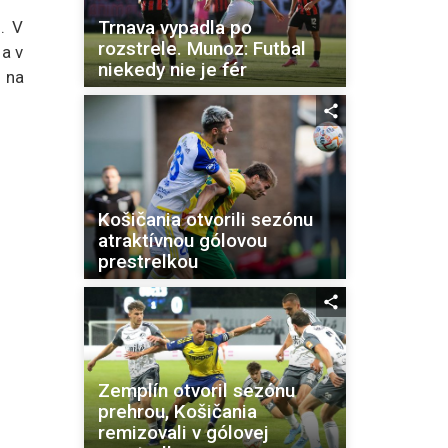
Trnava vypadla po
. V
rozstrele. Munoz: Futbal
 a v
niekedy nie je fér
l na
Košičania otvorili sezónu
atraktívnou gólovou
prestrelkou
Zemplín otvoril sezónu
prehrou, Košičania
remizovali v gólovej