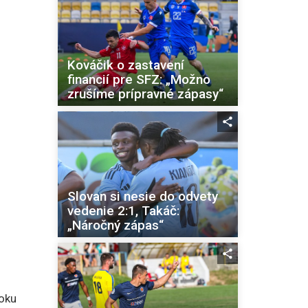
Kováčik o zastavení
financií pre SFZ: „Možno
zrušíme prípravné zápasy“
Slovan si nesie do odvety
vedenie 2:1, Takáč:
„Náročný zápas“
oku