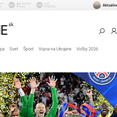
Aktuálne
Robert Palmer - Mercy Mercy M
pa
Svet
Šport
Vojna na Ukrajine
Voľby 2026