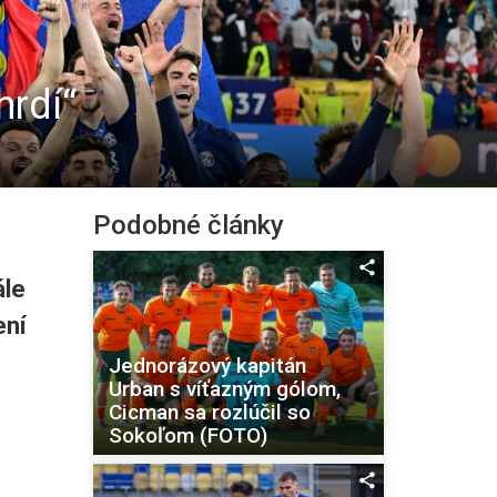
hrdí“
Podobné články
ále
ení
Jednorázový kapitán
Urban s víťazným gólom,
Cicman sa rozlúčil so
Sokoľom (FOTO)