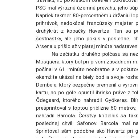
trávniku, no po krátkom ošetrení pokračoval 
PSG mal výraznú územnú prevahu, jeho súper
Napriek takmer 80-percentnému držaniu lop
prihrávok, nedokázal francúzsky majster 
druhýkrát z kopačky Havertza. Ten sa po
šestnástky, ale jeho pokus v poslednej c
Arsenalu prišlo až v piatej minúte nadstavenia
Na začiatku druhého polčasu sa nezmenil
Mosquera, ktorý bol pri prvom zásadnom mo
počínal v 61. minúte neobratne a v pokut
okamžite ukázal na biely bod a svoje rozho
Dembele, ktorý bezpečne premenil a vyrovna
kartu, no po góle opustil ihrisko práve z t
Ödegaard, ktorého nahradil Gyökeres. Blí
prešprintoval s loptou približne 60 metrov,
nahradil Barcola. Čerstvý krídelník sa ta
poslednej chvíli Safonov. Barcola mal 
šprintoval sám podobne ako Havertz pri g