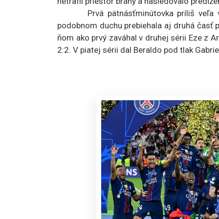
netrafil priestor brány a nasledovalo predĺže
Prvá pätnásťminútovka príliš veľa vzru
podobnom duchu prebiehala aj druhá časť pr
ňom ako prvý zaváhal v druhej sérii Eze z 
2:2. V piatej sérii dal Beraldo pod tlak Gabri