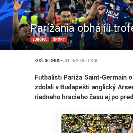
Parížania obhájili trof
EURÓPA
ŠPORT
KOŠICE ONLINE
,
31.05.2026 | 03:30
Futbalisti Paríža Saint-Germain o
zdolali v Budapešti anglický Ars
riadneho hracieho času aj po pred