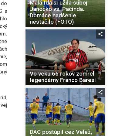
Malá Ida si užila súboj
e do
Janočko vs. Pačinda.
G a
Domáce nadšenie
hlo
nestačilo (FOTO)
cký
om.
pne
ách
nie,
kom
esný
Vo veku 66 rokov zomrel
legendárny Franco Baresi
rid,
ovej
DAC postúpil cez Velež,