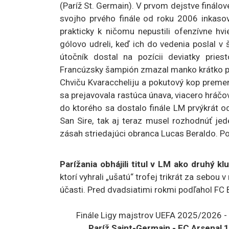
(Paríž St. Germain). V prvom dejstve finálov
svojho prvého finále od roku 2006 inkasova
prakticky k ničomu nepustili ofenzívne hvi
gólovo udreli, keď ich do vedenia poslal 
útočník dostal na pozícii deviatky pri
Francúzsky šampión zmazal manko krátko po
Chviču Kvaraccheliju a pokutový kop preme
sa prejavovala rastúca únava, viacero hráčov 
do ktorého sa dostalo finále LM prvýkrát 
San Sire, tak aj teraz musel rozhodnúť jede
zásah striedajúci obranca Lucas Beraldo. Po
Parížania obhájili titul v LM ako druhý kl
ktorí vyhrali „ušatú“ trofej trikrát za sebou
účasti. Pred dvadsiatimi rokmi podľahol FC 
Finále Ligy majstrov UEFA 2025/2026 - 
Paríž Saint-Germain - FC Arsenal 1:1 pp