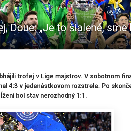
ej, Doue: „Je to šialené, sme 
bhájili trofej v Lige majstrov. V sobotnom fin
enal 4:3 v jedenástkovom rozstrele. Po skonč
ĺžení bol stav nerozhodný 1:1.