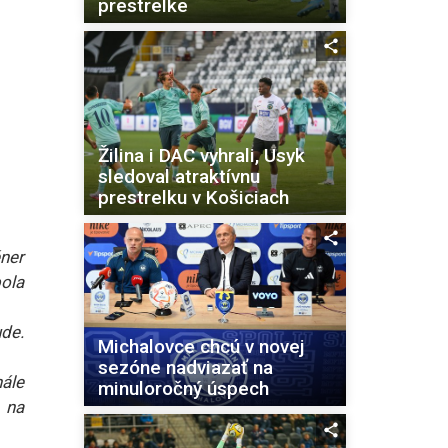
prestrelke
Žilina i DAC vyhrali, Usyk
sledoval atraktívnu
prestrelku v Košiciach
éner
bola
de.
Michalovce chcú v novej
sezóne nadviazať na
nále
minuloročný úspech
 na