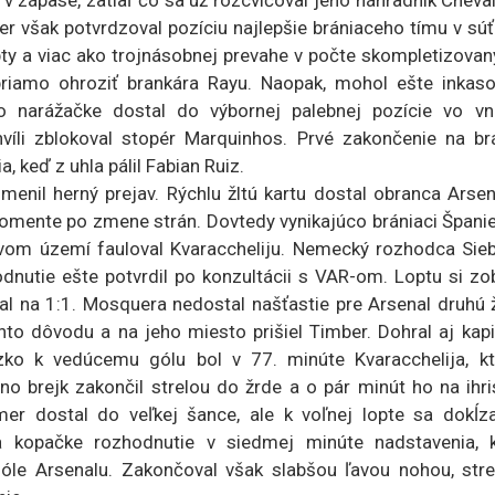
v zápase, zatiaľ čo sa už rozcvičoval jeho náhradník Cheval
 však potvrdzoval pozíciu najlepšie brániaceho tímu v súť
ty a viac ako trojnásobnej prevahe v počte skompletizovan
priamo ohroziť brankára Rayu. Naopak, mohol ešte inkaso
 narážačke dostal do výbornej palebnej pozície vo vnú
hvíli zblokoval stopér Marquinhos. Prvé zakončenie na br
, keď z uhla pálil Fabian Ruiz.
 herný prejav. Rýchlu žltú kartu dostal obranca Arsen
mente po zmene strán. Dovtedy vynikajúco brániaci Španiel
ovom území fauloval Kvaraccheliju. Nemecký rozhodca Sieb
dnutie ešte potvrdil po konzultácii s VAR-om. Loptu si zo
l na 1:1. Mosquera nedostal našťastie pre Arsenal druhú ž
ohto dôvodu a na jeho miesto prišiel Timber. Dohral aj kap
zko k vedúcemu gólu bol v 77. minúte Kvaracchelija, kt
 no brejk zakončil strelou do žrde a o pár minút ho na ihr
kmer dostal do veľkej šance, ale k voľnej lopte sa dokĺza
na kopačke rozhodnutie v siedmej minúte nadstavenia, 
óle Arsenalu. Zakončoval však slabšou ľavou nohou, stre