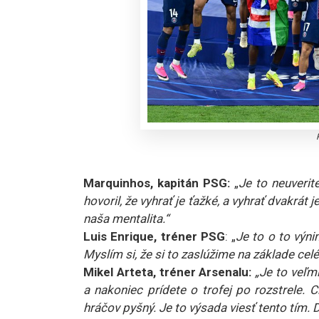
Marquinhos, kapitán PSG:
„
Je to neuverit
hovoril, že vyhrať je ťažké, a vyhrať dvakrát 
naša mentalita.“
Luis Enrique, tréner PSG
: „
Je to o to výn
Myslím si, že si to zaslúžime na základe cel
Mikel Arteta, tréner Arsenalu:
„Je to veľm
a nakoniec prídete o trofej po rozstrele.
hráčov pyšný. Je to výsada viesť tento tím. 