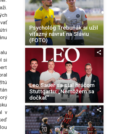
ier.
aži.
ých
vať
Psychológ Trebuňák si užil
tri
víťazný návrat na Sláviu
ánu
(FOTO)
alu
 si
ert
bral
ltú
Leo Sauer sa stal hráčom
itán
Stuttgartu: „Nemôžem sa
dočkať“
orý
isku
l v
keď
lou