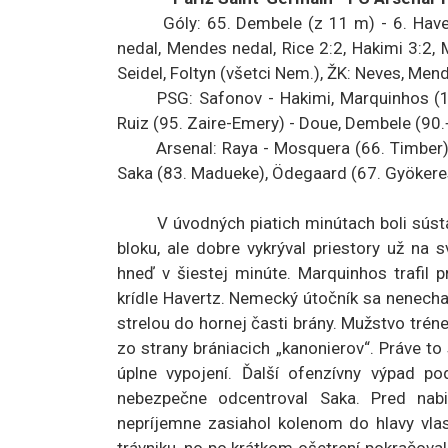
Góly: 65. Dembele (z 11 m) - 6. Havertz
nedal, Mendes nedal, Rice 2:2, Hakimi 3:2, M
Seidel, Foltyn (všetci Nem.), ŽK: Neves, Men
PSG: Safonov - Hakimi, Marquinhos (106. 
Ruiz (95. Zaire-Emery) - Doue, Dembele (90.
Arsenal: Raya - Mosquera (66. Timber), Sal
Saka (83. Madueke), Ödegaard (67. Gyökeres),
V úvodných piatich minútach boli sústavn
bloku, ale dobre vykrýval priestory už na 
hneď v šiestej minúte. Marquinhos trafil 
krídle Havertz. Nemecký útočník sa nenecha
strelou do hornej časti brány. Mužstvo tré
zo strany brániacich „kanonierov“. Práve to 
úplne vypojení. Ďalší ofenzívny výpad po
nebezpečne odcentroval Saka. Pred nabi
nepríjemne zasiahol kolenom do hlavy vla