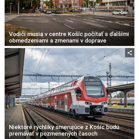
Vodiči musia v centre Košíc počítať s ďalšími
obmedzeniami a zmenami v doprave
Niektoré rýchliky smerujúce z Košíc budú
premávať v pozmenených časoch