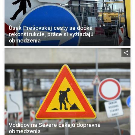
Úsek Prešovskej cesty sa dočká
rekonštrukcie, práce si vyžiadajú
obmedzenia
Vodičov na Severe čakajú dopravné
obmedzenia