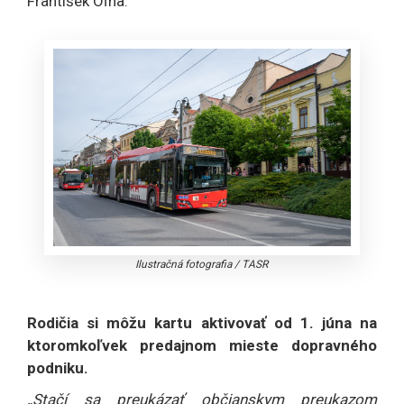
František Oľha.
Ilustračná fotografia
/
TASR
Rodičia si môžu kartu aktivovať od 1. júna na
ktoromkoľvek predajnom mieste dopravného
podniku.
„Stačí sa preukázať občianskym preukazom