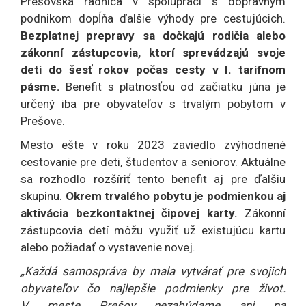
Prešovská radnica v spolupráci s dopravným
podnikom dopĺňa ďalšie výhody pre cestujúcich.
Bezplatnej prepravy sa dočkajú rodičia alebo
zákonní zástupcovia, ktorí sprevádzajú svoje
deti do šesť rokov počas cesty v I. tarifnom
pásme.
Benefit s platnosťou od začiatku júna je
určený iba pre obyvateľov s trvalým pobytom v
Prešove.
Mesto ešte v roku 2023 zaviedlo zvýhodnené
cestovanie pre deti, študentov a seniorov. Aktuálne
sa rozhodlo rozšíriť tento benefit aj pre ďalšiu
skupinu.
Okrem trvalého pobytu je podmienkou aj
aktivácia bezkontaktnej čipovej karty.
Zákonní
zástupcovia detí môžu využiť už existujúcu kartu
alebo požiadať o vystavenie novej.
„Každá samospráva by mala vytvárať pre svojich
obyvateľov čo najlepšie podmienky pre život.
V meste Prešov nezabúdame ani na