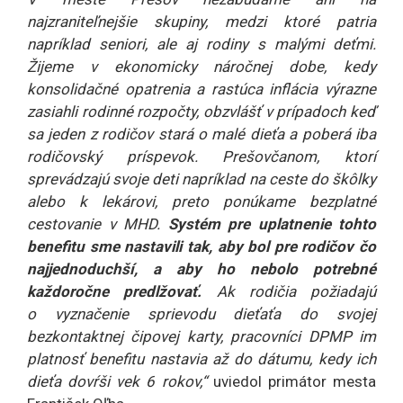
najzraniteľnejšie skupiny, medzi ktoré patria
napríklad seniori, ale aj rodiny s malými deťmi.
Žijeme v ekonomicky náročnej dobe, kedy
konsolidačné opatrenia a rastúca inflácia výrazne
zasiahli rodinné rozpočty, obzvlášť v prípadoch keď
sa jeden z rodičov stará o malé dieťa a poberá iba
rodičovský príspevok. Prešovčanom, ktorí
sprevádzajú svoje deti napríklad na ceste do škôlky
alebo k lekárovi, preto ponúkame bezplatné
cestovanie v MHD.
Systém pre uplatnenie tohto
benefitu sme nastavili tak, aby bol pre rodičov čo
najjednoduchší, a aby ho nebolo potrebné
každoročne predlžovať.
Ak rodičia požiadajú
o vyznačenie sprievodu dieťaťa do svojej
bezkontaktnej čipovej karty, pracovníci DPMP im
platnosť benefitu nastavia až do dátumu, kedy ich
dieťa dovŕši vek 6 rokov,“
uviedol primátor mesta