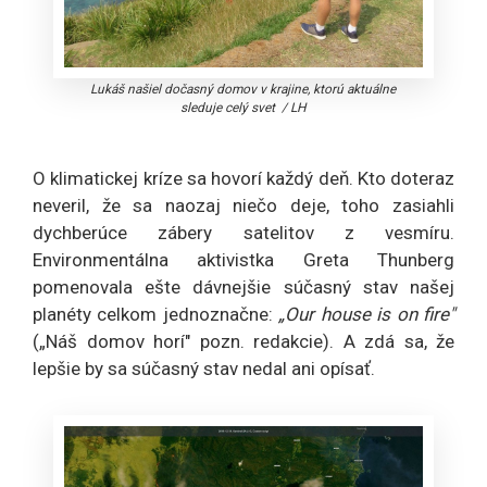
Lukáš našiel dočasný domov v krajine, ktorú aktuálne
sleduje celý svet
/
LH
O klimatickej kríze sa hovorí každý deň. Kto doteraz
neveril, že sa naozaj niečo deje, toho zasiahli
dychberúce zábery satelitov z vesmíru.
Environmentálna aktivistka Greta Thunberg
pomenovala ešte dávnejšie súčasný stav našej
planéty celkom jednoznačne:
„Our house is on fire"
(„Náš domov horí" pozn. redakcie). A zdá sa, že
lepšie by sa súčasný stav nedal ani opísať.