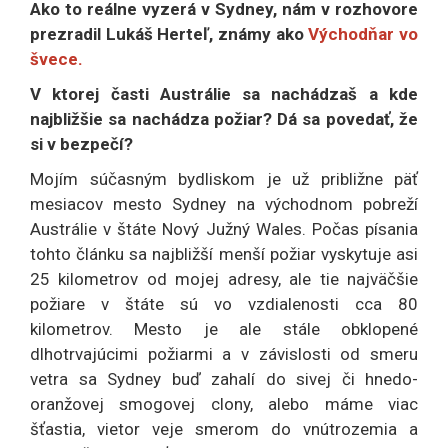
Ako to reálne vyzerá v Sydney, nám v rozhovore
prezradil Lukáš Herteľ, známy ako
Východňar vo
švece.
V ktorej časti Austrálie sa nachádzaš a kde
najbližšie sa nachádza požiar? Dá sa povedať, že
si v bezpečí?
Mojím súčasným bydliskom je už približne päť
mesiacov mesto Sydney na východnom pobreží
Austrálie v štáte Nový Južný Wales. Počas písania
tohto článku sa najbližší menší požiar vyskytuje asi
25 kilometrov od mojej adresy, ale tie najväčšie
požiare v štáte sú vo vzdialenosti cca 80
kilometrov. Mesto je ale stále obklopené
dlhotrvajúcimi požiarmi a v závislosti od smeru
vetra sa Sydney buď zahalí do sivej či hnedo-
oranžovej smogovej clony, alebo máme viac
šťastia, vietor veje smerom do vnútrozemia a