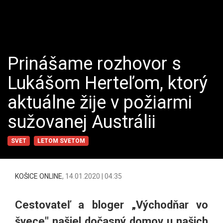
Prinášame rozhovor s
Lukášom Herteľom, ktorý
aktuálne žije v požiarmi
sužovanej Austrálii
SVET
LETOM SVETOM
KOŠICE ONLINE
,
14.01.2020 | 04:35
Cestovateľ a bloger „Východňar vo
švece" našiel dočasný domov u našich