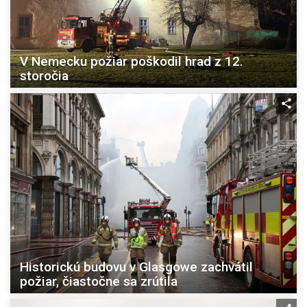
V Nemecku požiar poškodil hrad z 12.
storočia
Historickú budovu v Glasgowe zachvátil
požiar, čiastočne sa zrútila