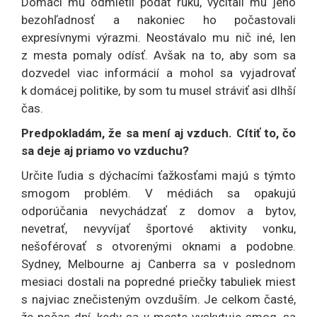
Domáci mu odmietli podať ruku, vyčítali mu jeho
bezohľadnosť a nakoniec ho počastovali
expresívnymi výrazmi. Neostávalo mu nič iné, len
z mesta pomaly odísť. Avšak na to, aby som sa
dozvedel viac informácií a mohol sa vyjadrovať
k domácej politike, by som tu musel stráviť asi dlhší
čas.
Predpokladám, že sa mení aj vzduch. Cítiť to, čo
sa deje aj priamo vo vzduchu?
Určite ľudia s dýchacími ťažkosťami majú s týmto
smogom problém. V médiách sa opakujú
odporúčania nevychádzať z domov a bytov,
nevetrať, nevyvíjať športové aktivity vonku,
nešoférovať s otvorenými oknami a podobne.
Sydney, Melbourne aj Canberra sa v poslednom
mesiaci dostali na popredné priečky tabuliek miest
s najviac znečisteným ovzduším. Je celkom časté,
že počas dní, kedy sa v meste vyskytuje smog, sa