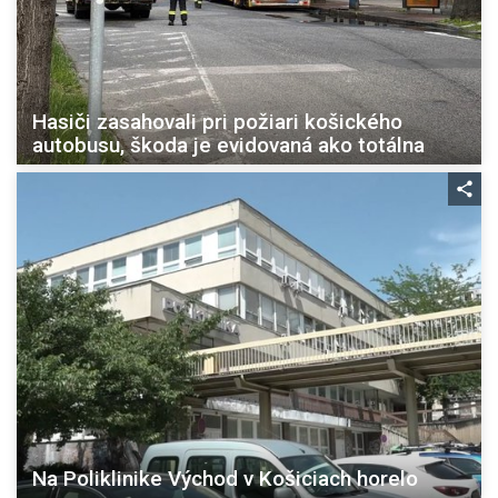
Hasiči zasahovali pri požiari košického
autobusu, škoda je evidovaná ako totálna
Na Poliklinike Východ v Košiciach horelo