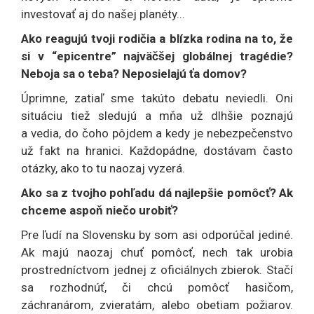
investovať aj do našej planéty...
Ako reagujú tvoji rodičia a blízka rodina na to, že
si v “epicentre” najväčšej globálnej tragédie?
Neboja sa o teba? Neposielajú ťa domov?
Úprimne, zatiaľ sme takúto debatu neviedli. Oni
situáciu tiež sledujú a mňa už dlhšie poznajú
a vedia, do čoho pôjdem a kedy je nebezpečenstvo
už fakt na hranici. Každopádne, dostávam často
otázky, ako to tu naozaj vyzerá.
Ako sa z tvojho pohľadu dá najlepšie pomôcť? Ak
chceme aspoň niečo urobiť?
Pre ľudí na Slovensku by som asi odporúčal jediné.
Ak majú naozaj chuť pomôcť, nech tak urobia
prostredníctvom jednej z oficiálnych zbierok. Stačí
sa rozhodnúť, či chcú pomôcť hasičom,
záchranárom, zvieratám, alebo obetiam požiarov.