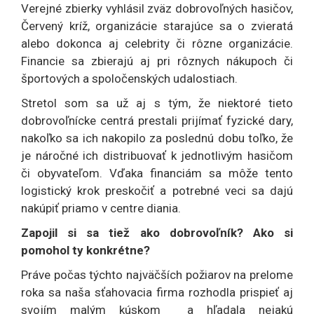
Verejné zbierky vyhlásil zväz dobrovoľných hasičov,
Červený kríž, organizácie starajúce sa o zvieratá
alebo dokonca aj celebrity či rôzne organizácie.
Financie sa zbierajú aj pri rôznych nákupoch či
športových a spoločenských udalostiach.
Stretol som sa už aj s tým, že niektoré tieto
dobrovoľnícke centrá prestali prijímať fyzické dary,
nakoľko sa ich nakopilo za poslednú dobu toľko, že
je náročné ich distribuovať k jednotlivým hasičom
či obyvateľom. Vďaka financiám sa môže tento
logistický krok preskočiť a potrebné veci sa dajú
nakúpiť priamo v centre diania.
Zapojil si sa tiež ako dobrovoľník? Ako si
pomohol ty konkrétne?
Práve počas týchto najväčších požiarov na prelome
roka sa naša sťahovacia firma rozhodla prispieť aj
svojím malým kúskom a hľadala nejakú