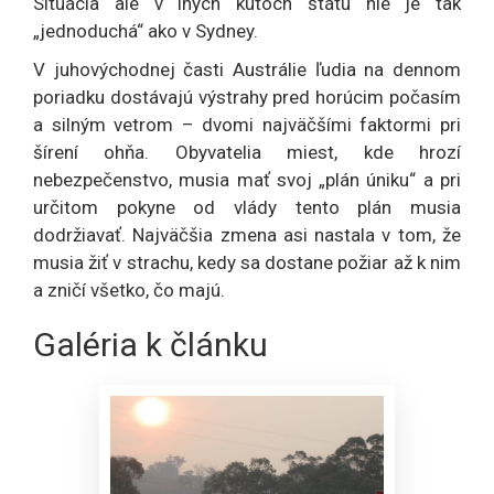
Situácia ale v iných kútoch štátu nie je tak
„jednoduchá“ ako v Sydney.
V juhovýchodnej časti Austrálie ľudia na dennom
poriadku dostávajú výstrahy pred horúcim počasím
a silným vetrom – dvomi najväčšími faktormi pri
šírení ohňa. Obyvatelia miest, kde hrozí
nebezpečenstvo, musia mať svoj „plán úniku“ a pri
určitom pokyne od vlády tento plán musia
dodržiavať. Najväčšia zmena asi nastala v tom, že
musia žiť v strachu, kedy sa dostane požiar až k nim
a zničí všetko, čo majú.
Galéria k článku