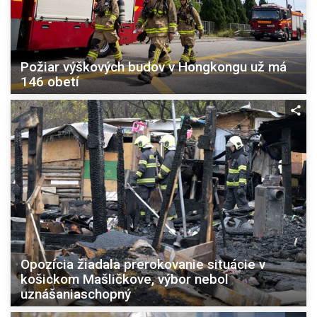
Požiar výškových budov v Hongkongu už má
146 obetí
Opozícia žiadala prerokovanie situácie v
košickom Mašličkove, výbor nebol
uznášaniaschopný