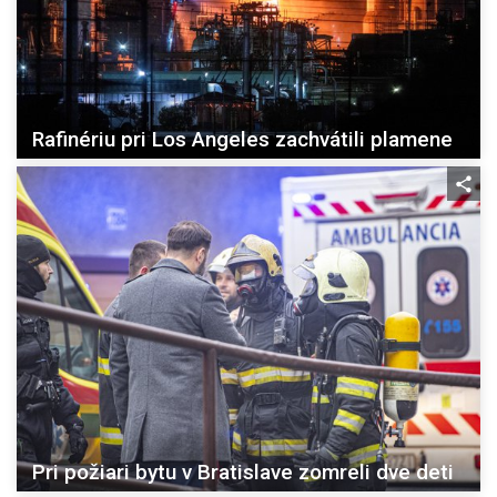
Rafinériu pri Los Angeles zachvátili plamene
Pri požiari bytu v Bratislave zomreli dve deti