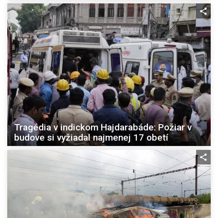
Tragédia v indickom Hajdarabáde: Požiar v
budove si vyžiadal najmenej 17 obetí