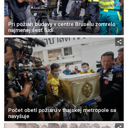
Pri požiari budovy v centre Bruselu zomrelo
najmenej šesť ľudí
Počet obetí požiaru v thajskej metropole sa
navyšuje