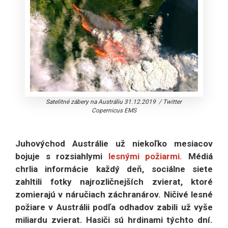
Satelitné zábery na Austráliu 31.12.2019
/
Twitter
Copernicus EMS
Juhovýchod Austrálie už niekoľko mesiacov
bojuje s rozsiahlymi
lesnými požiarmi
.
Médiá
chrlia informácie každý deň, sociálne siete
zahltili fotky najrozličnejších zvierat, ktoré
zomierajú v náručiach záchranárov. Ničivé lesné
požiare v Austrálii podľa odhadov zabili už vyše
miliardu zvierat. Hasiči sú hrdinami týchto dní.