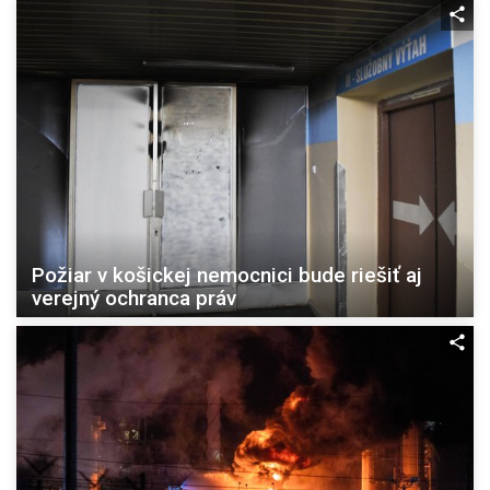
Požiar v košickej nemocnici bude riešiť aj
verejný ochranca práv