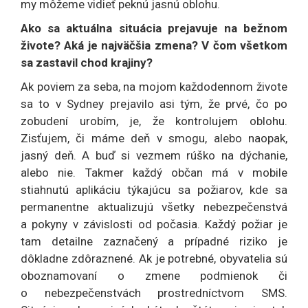
my môžeme vidieť peknú jasnú oblohu.
Ako sa aktuálna situácia prejavuje na bežnom
živote? Aká je najväčšia zmena? V čom všetkom
sa zastavil chod krajiny?
Ak poviem za seba, na mojom každodennom živote
sa to v Sydney prejavilo asi tým, že prvé, čo po
zobudení urobím, je, že kontrolujem oblohu.
Zisťujem, či máme deň v smogu, alebo naopak,
jasný deň. A buď si vezmem rúško na dýchanie,
alebo nie. Takmer každý občan má v mobile
stiahnutú aplikáciu týkajúcu sa požiarov, kde sa
permanentne aktualizujú všetky nebezpečenstvá
a pokyny v závislosti od počasia. Každý požiar je
tam detailne zaznačený a prípadné riziko je
dôkladne zdôraznené. Ak je potrebné, obyvatelia sú
oboznamovaní o zmene podmienok či
o nebezpečenstvách prostredníctvom SMS.