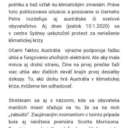
politiku a tiež vzťah ku klimatickým zmenám. Práve
toto politizovanie situácie a posúvanie si čierneho
Petra rozdeľuje aj austrálske či svetové
obyvateľstvo. Aj dnes (piatok 10.1.2020) sa
v centre Sydney uskutočnil protest za neriešenie
klimatickej krízy.
Očami faktov, Austrália výrazne podporuje ťažbu
uhlia a fungovanie uhoľných elektrární. Ale aby mala
minca aj druhú stranu, Čína na prvej priečke ťaží
viac uhlia ako ďalších deväť krajín prvej desiatky
dokopy. To, akú úlohu hrá Austrália v klimatickej
kríze, môžeme len odhadovať.
Stretávam sa aj s názormi, kde sa obyvatelia
menších miest sťažujú na to, že sa na nich
„zabudlo“. Zaujímavým momentom v tomto prípade
bola aj návšteva premiéra Scotta Morrisona.