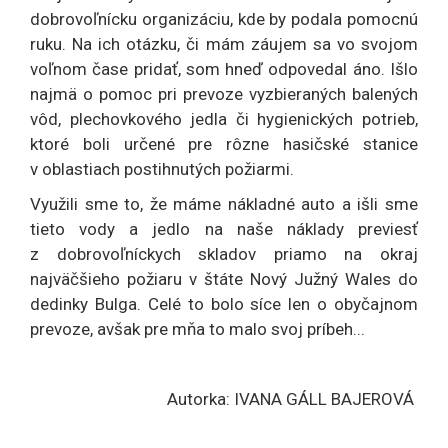
dobrovoľnícku organizáciu, kde by podala pomocnú
ruku. Na ich otázku, či mám záujem sa vo svojom
voľnom čase pridať, som hneď odpovedal áno. Išlo
najmä o pomoc pri prevoze vyzbieraných balených
vôd, plechovkového jedla či hygienických potrieb,
ktoré boli určené pre rôzne hasičské stanice
v oblastiach postihnutých požiarmi.
Využili sme to, že máme nákladné auto a išli sme
tieto vody a jedlo na naše náklady previesť
z dobrovoľníckych skladov priamo na okraj
najväčšieho požiaru v štáte Nový Južný Wales do
dedinky Bulga. Celé to bolo síce len o obyčajnom
prevoze, avšak pre mňa to malo svoj príbeh...
Autorka: IVANA GÁLL BAJEROVÁ