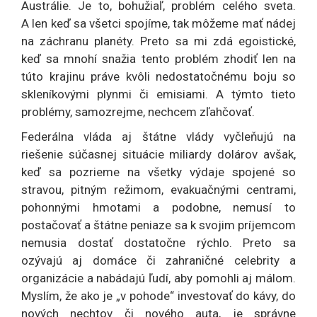
Austrálie. Je to, bohužiaľ, problém celého sveta.
A len keď sa všetci spojíme, tak môžeme mať nádej
na záchranu planéty. Preto sa mi zdá egoistické,
keď sa mnohí snažia tento problém zhodiť len na
túto krajinu práve kvôli nedostatočnému boju so
skleníkovými plynmi či emisiami. A týmto tieto
problémy, samozrejme, nechcem zľahčovať.
Federálna vláda aj štátne vlády vyčleňujú na
riešenie súčasnej situácie miliardy dolárov avšak,
keď sa pozrieme na všetky výdaje spojené so
stravou, pitným režimom, evakuačnými centrami,
pohonnými hmotami a podobne, nemusí to
postačovať a štátne peniaze sa k svojim príjemcom
nemusia dostať dostatočne rýchlo. Preto sa
ozývajú aj domáce či zahraničné celebrity a
organizácie a nabádajú ľudí, aby pomohli aj málom.
Myslím, že ako je „v pohode“ investovať do kávy, do
nových nechtov či nového auta, je správne