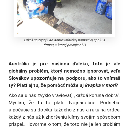
Lukáš sa zapojil do dobrovoľníckej pomoci aj spolu s
firmou, v ktorej pracuje
/
LH
Austrália je pre našinca ďaleko, toto je ale
globálny problém, ktorý nemožno ignorovať, veľa
Slovákov upozorňuje na podporu, ako to vnímaš
ty? Platí aj tu, že pomôcť môže aj
kvapka v mori
?
Ako sa u nás zvyklo vravievať, „každá koruna dobrá“.
Myslím, že tu to platí dvojnásobne. Podnebie
a počasie sa dotýka každého z nás a ruku na srdce,
každý z nás už k zhoršeniu klímy svojím spôsobom
prispel...Hovorme o tom, že toto nie je len problém