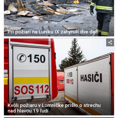
Pri požiari na Luníku IX zahynuli dve deti
Kvôli požiaru v Lomničke prišlo o strechu
nad hlavou 19 ľudí