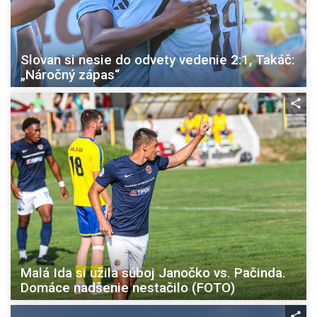
Slovan si nesie do odvety vedenie 2:1, Takáč:
„Náročný zápas“
Malá Ida si užila súboj Janočko vs. Pačinda.
Domáce nadšenie nestačilo (FOTO)