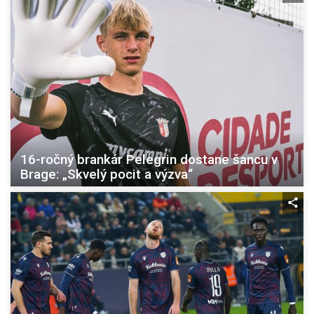
16-ročný brankár Pelegrin dostane šancu v
Brage: „Skvelý pocit a výzva“