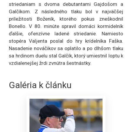
striedaniam s dvoma debutantami Gajdošom a
Galčíkom. Z následného tlaku bol v najväčšej
príležitosti Boženík, ktorého pokus zneškodnil
Bonello. V 80. minúte spravil domáci kormidelník
ďalšie, ofenzívne ladené striedanie. Namiesto
stopéra Valjenta poslal do hry krídelníka Faška.
Nasadenie nováčikov sa oplatilo a po dlhšom tlaku
sa hrdinom duelu stal Galčík, ktorý umiestnil loptu k
vzdialenejšej žrdi zvnútra šestnástky.
Galéria k článku