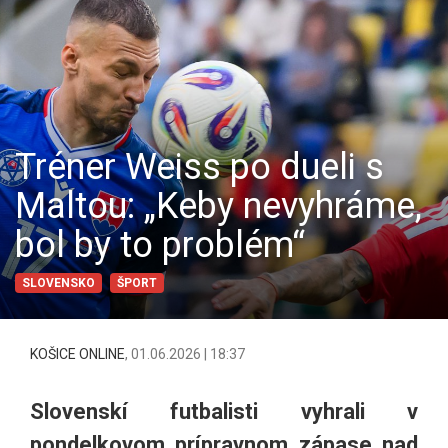
Tréner Weiss po dueli s
Maltou: „Keby nevyhráme,
bol by to problém“
SLOVENSKO
ŠPORT
KOŠICE ONLINE
,
01.06.2026 | 18:37
Slovenskí futbalisti vyhrali v
pondelkovom prípravnom zápase nad