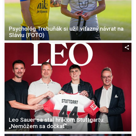
Psychológ Trebuňák si užil víťazný návrat na
Sláviu (FOTO)
Leo Sauer sa stal hráčom Stuttgartu:
„Nemôžem sa dočkať“