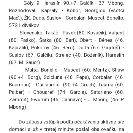
Góly: 9. Haraslín, 90.+7. Galčík - 37. Mbong.
Rozhodovali: Káprály - Kóbor, Georgiou (všetci
Maď.), ŽK: Duda, Suslov - Corbalan, Muscat, Bonello,
5721 divákov
Slovensko: Takáč - Pavek (80. Kováčik), Valjent
(80. Faško), Šatka (80. Bari), Obert - Bénes (46.
Kaprálik), Pokorný (46. Bero), Duda (67. Gajdoš) -
Suslov (67. Galčík), Strelec (40. Boženík), Haraslín
(67. M. Sauer)
Malta: Bonello - Muscat (60. Mentz), Shaw
(90.+4. Borg), Scicluna (46. Pepe), Corbalan (46.
Beerman) - Guillaumier (90.+4. Grech), Teuma (60.
Paiber) - Chouaref (74. Garzia), Satariano (60.
Zammit), Ewurum (46. Cannavo) - J. Mbong (46. P.
Mbong)
Do zápasu vstúpili podľa očakávania aktívnejšie
domáci a už v tretej minúte poslal obaľovačku na