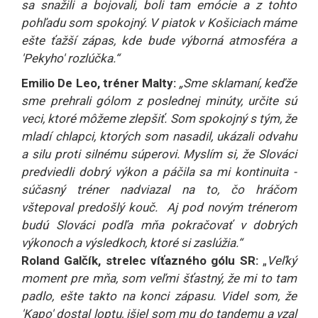
sa snažili a bojovali, boli tam emócie a z tohto
pohľadu som spokojný. V piatok v Košiciach máme
ešte ťažší zápas, kde bude výborná atmosféra a
'Pekyho' rozlúčka.“
Emilio De Leo, tréner Malty:
„Sme sklamaní, keďže
sme prehrali gólom z poslednej minúty, určite sú
veci, ktoré môžeme zlepšiť. Som spokojný s tým, že
mladí chlapci, ktorých som nasadil, ukázali odvahu
a silu proti silnému súperovi. Myslím si, že Slováci
predviedli dobrý výkon a páčila sa mi kontinuita -
súčasný tréner nadviazal na to, čo hráčom
vštepoval predošlý kouč. Aj pod novým trénerom
budú Slováci podľa mňa pokračovať v dobrých
výkonoch a výsledkoch, ktoré si zaslúžia.“
Roland Galčík, strelec víťazného gólu SR:
„
Veľký
moment pre mňa, som veľmi šťastný, že mi to tam
padlo, ešte takto na konci zápasu. Videl som, že
'Kapo' dostal loptu, išiel som mu do tandemu a vzal