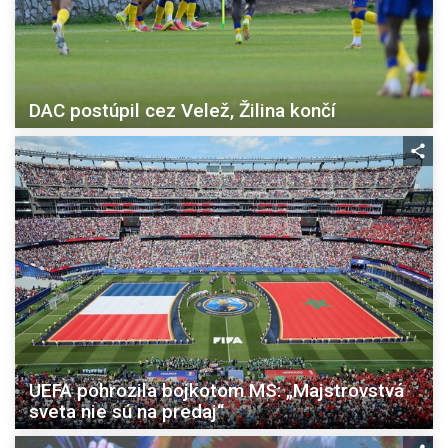
DAC postúpil cez Velež, Žilina končí
UEFA pohrozila bojkotom MS: „Majstrovstvá
sveta nie sú na predaj“