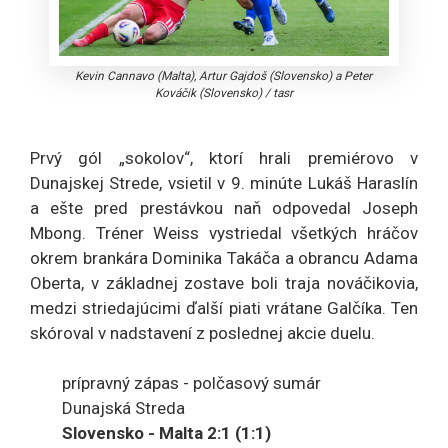
Kevin Cannavo (Malta), Artur Gajdoš (Slovensko) a Peter
Kováčik (Slovensko)
/
tasr
Prvý gól „sokolov“, ktorí hrali premiérovo v
Dunajskej Strede, vsietil v 9. minúte Lukáš Haraslín
a ešte pred prestávkou naň odpovedal Joseph
Mbong. Tréner Weiss vystriedal všetkých hráčov
okrem brankára Dominika Takáča a obrancu Adama
Oberta, v základnej zostave boli traja nováčikovia,
medzi striedajúcimi ďalší piati vrátane Galčíka. Ten
skóroval v nadstavení z poslednej akcie duelu.
prípravný zápas - polčasový sumár
Dunajská Streda
Slovensko - Malta 2:1 (1:1)