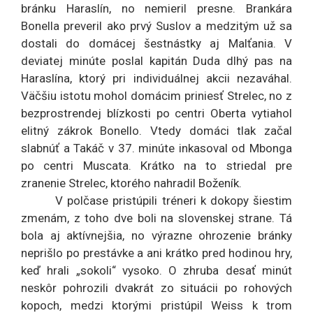
bránku Haraslín, no nemieril presne. Brankára
Bonella preveril ako prvý Suslov a medzitým už sa
dostali do domácej šestnástky aj Malťania. V
deviatej minúte poslal kapitán Duda dlhý pas na
Haraslína, ktorý pri individuálnej akcii nezaváhal.
Väčšiu istotu mohol domácim priniesť Strelec, no z
bezprostrendej blízkosti po centri Oberta vytiahol
elitný zákrok Bonello. Vtedy domáci tlak začal
slabnúť a Takáč v 37. minúte inkasoval od Mbonga
po centri Muscata. Krátko na to striedal pre
zranenie Strelec, ktorého nahradil Boženík.
V polčase pristúpili tréneri k dokopy šiestim
zmenám, z toho dve boli na slovenskej strane. Tá
bola aj aktívnejšia, no výrazne ohrozenie bránky
neprišlo po prestávke a ani krátko pred hodinou hry,
keď hrali „sokoli“ vysoko. O zhruba desať minút
neskôr pohrozili dvakrát zo situácii po rohových
kopoch, medzi ktorými pristúpil Weiss k trom