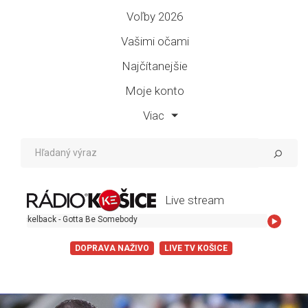
Voľby 2026
Vašimi očami
Najčítanejšie
Moje konto
Viac
Live stream
Gotta Be Somebody
DOPRAVA NAŽIVO
LIVE TV KOŠICE