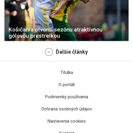
Košičania otvorili sezónu atraktívnou
gólovou prestrelkou
Ďalšie články
Titulka
O portáli
Podmienky používania
Ochrana osobných údajov
Zemplín otvoril sezónu prehrou, Košičania
Nastavenia cookies
remizovali v gólovej prestrelke