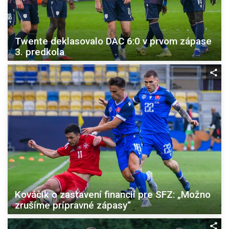
Twente deklasovalo DAC 6:0 v prvom zápase
3. predkola
Kováčik o zastavení financií pre SFZ: „Možno
zrušíme prípravné zápasy“