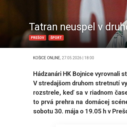
Tatran neuspel v druho
PREŠOV
ŠPORT
KOŠICE ONLINE
,
27.05.2026 | 18:00
Hádzanári HK Bojnice vyrovnali sta
V stredajšom druhom stretnutí vy
rozstrele, keď sa v riadnom čas
to prvá prehra na domácej scéne
sobotu 30. mája o 19.05 h v Prešov