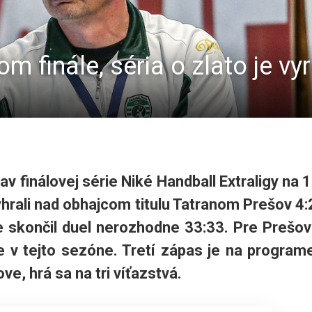
m finále, séria o zlato je v
v finálovej série Niké Handball Extraligy na 1
hrali nad obhajcom titulu Tatranom Prešov 4:
e skončil duel nerozhodne 33:33. Pre Prešov
 v tejto sezóne. Tretí zápas je na program
e, hrá sa na tri víťazstvá.