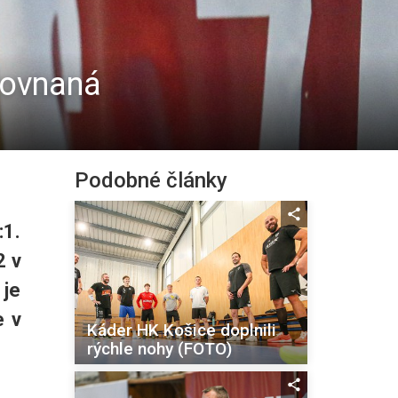
yrovnaná
Podobné články
:1.
2 v
 je
e v
Káder HK Košice doplnili
rýchle nohy (FOTO)