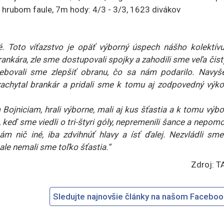
 po hrubom faule, 7m hody: 4/3 - 3/3, 1623 divákov
é. Toto víťazstvo je opäť výborný úspech nášho kolektívu
nkára, zle sme dostupovali spojky a zahodili sme veľa čis
ebovali sme zlepšiť obranu, čo sa nám podarilo. Navyše
achytal brankár a pridali sme k tomu aj zodpovedný výko
 Bojniciam, hrali výborne, mali aj kus šťastia a k tomu výb
keď sme viedli o tri-štyri góly, nepremenili šance a nepom
m nič iné, iba zdvihnúť hlavy a ísť ďalej. Nezvládli sme
le nemali sme toľko šťastia.“
Zdroj: T
Sledujte najnovšie články na našom Facebo