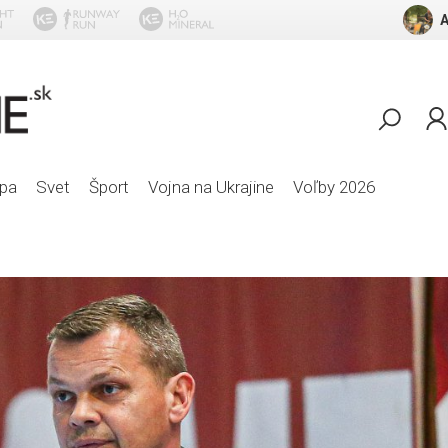
A
Lo
pa
Svet
Šport
Vojna na Ukrajine
Voľby 2026