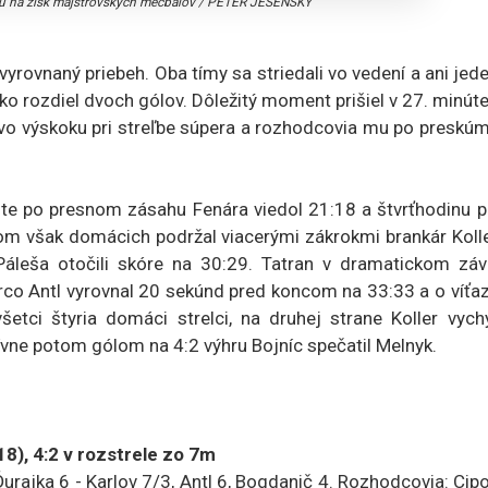
u na zisk majstrovských mečbalov
/
PETER JESENSKÝ
yrovnaný priebeh. Oba tímy sa striedali vo vedení a ani jed
ko rozdiel dvoch gólov. Dôležitý moment prišiel v 27. minút
l vo výskoku pri streľbe súpera a rozhodcovia mu po preskú
inúte po presnom zásahu Fenára viedol 21:18 a štvrťhodinu 
om však domácich podržal viacerými zákrokmi brankár Kolle
áleša otočili skóre na 30:29. Tatran v dramatickom záv
o Antl vyrovnal 20 sekúnd pred koncom na 33:33 a o víťaz
etci štyria domáci strelci, na druhej strane Koller vychy
itívne potom gólom na 4:2 výhru Bojníc spečatil Melnyk.
), 4:2 v rozstrele zo 7m
jka 6 - Karlov 7/3, Antl 6, Bogdanič 4. Rozhodcovia: Cipo