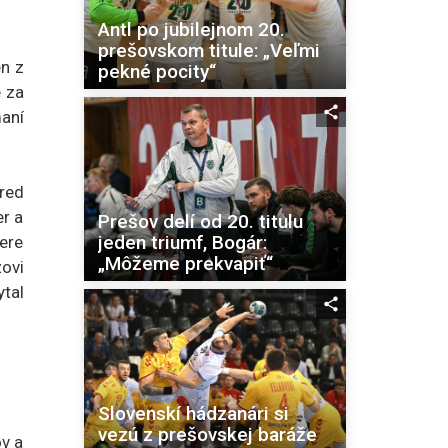
Antl po jubilejnom 20.
prešovskom titule: „Veľmi
en z
pekné pocity“
e za
maní
pred
r a
Prešov delí od 20. titulu
jeden triumf, Bogár:
ere
„Môžeme prekvapiť“
ovi
tal
Slovenskí hádzanári si
vezú z prešovskej baráže
v a