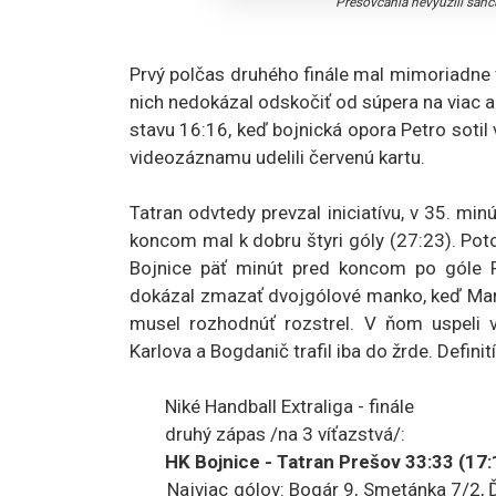
Prešovčania nevyužili šanc
Prvý polčas druhého finále mal mimoriadne v
nich nedokázal odskočiť od súpera na viac a
stavu 16:16, keď bojnická opora Petro soti
videozáznamu udelili červenú kartu.
Tatran odvtedy prevzal iniciatívu, v 35. m
koncom mal k dobru štyri góly (27:23). Pot
Bojnice päť minút pred koncom po góle P
dokázal zmazať dvojgólové manko, keď Marc
musel rozhodnúť rozstrel. V ňom uspeli vš
Karlova a Bogdanič trafil iba do žrde. Defin
Niké Handball Extraliga - finále
druhý zápas /na 3 víťazstvá/:
HK Bojnice - Tatran Prešov 33:33 (17:18
Najviac gólov: Bogár 9, Smetánka 7/2, Ďura