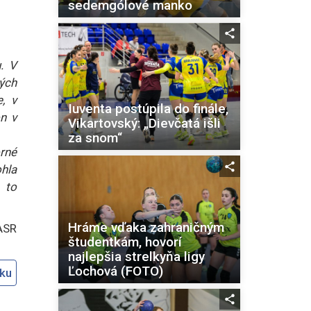
sedemgólové manko
. V
tých
, v
Iuventa postúpila do finále,
n v
Vikartovský: „Dievčatá išli
za snom“
orné
ohla
 to
Hráme vďaka zahraničným
ASR
študentkám, hovorí
najlepšia strelkyňa ligy
Ľochová (FOTO)
oku