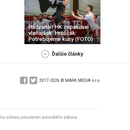
Hádzanári HK zopakoval
vlaňajšok. Hruščák:
Potrebujeme kusy (FOTO)
Ďalšie články
2017-2026 © MARK MEDIA s.r.o.
Sympatický košický vzdor
prešovskému suverénovi
(FOTO)
mného súhlasu porušením autorského zákona.