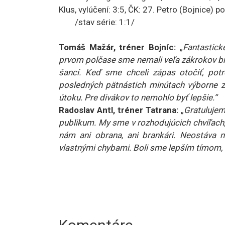
Klus, vylúčení: 3:5, ČK: 27. Petro (Bojnice)
/stav série: 1:1/
Tomáš Mažár, tréner Bojníc:
„
Fantastick
prvom polčase sme nemali veľa zákrokov bra
šancí. Keď sme chceli zápas otočiť, potr
posledných pätnástich minútach výborne z
útoku. Pre divákov to nemohlo byť lepšie.“
Radoslav Antl, tréner Tatrana:
„
Gratulujem
publikum. My sme v rozhodujúcich chvíľach, 
nám ani obrana, ani brankári. Neostáva ná
vlastnými chybami. Boli sme lepším tímom, a