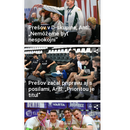
Prešov v D-skupine, Antl:
„Nemôžeme byť
nespokojní“
Prešov začal prípravu aj s
posilami, Antl: „Prioritou je
titul“