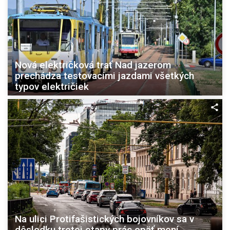
Nová električková trať Nad jazerom
prechádza testovacími jazdami všetkých
typov električiek
Na ulici Protifašistických bojovníkov sa v
dôsledku tretej etapy prác opäť mení