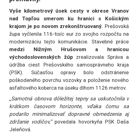
Vyše kilometrový úsek cesty v okrese Vranov
nad Topľou smerom ku hranici s Košickým
krajom je po novom zrekonštruovaný.
Prešovská
župa vyčlenila 116-tisíc eur zo svojho rozpočtu na
modernizáciu tejto komunikácie. Stavebné práce
medzi Nižným Hrušovom a hranicou
východoslovenských žúp
zrealizovala Správa a
údržba ciest Prešovského samosprávneho kraja
(PSK). Súčasťou opravy bolo odstránenie
poškodeného povrchu vozovky a položenie nového
asfaltového koberca na úseku dlhom 1126 metrov.
„Samotná obnova dôležitej tepny sa uskutočnila v
krátkom časovom horizonte, vďaka čomu sa
podarilo minimalizovať dopravné obmedzenia aj
zdržanie vodičov,“
povedala hovorkyňa PSK Daša
Jeleňová.