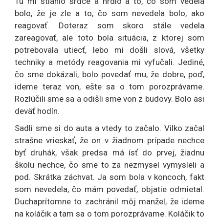
Tu mi stiahlo srdce a hrdlo a to, čo som vedela
bolo, že je zle a to, čo som nevedela bolo, ako
reagovať. Doteraz som skoro stále vedela
zareagovať, ale toto bola situácia, z ktorej som
potrebovala utiecť, lebo mi došli slová, všetky
techniky a metódy reagovania mi vyfučali. Jediné,
čo sme dokázali, bolo povedať mu, že dobre, poď,
ideme teraz von, ešte sa o tom porozprávame.
Rozlúčili sme sa a odišli sme von z budovy. Bolo asi
deväť hodín.
Sadli sme si do auta a vtedy to začalo. Vilko začal
strašne vrieskať, že on v žiadnom prípade nechce
byť druhák, však predsa má ísť do prvej, žiadnu
školu nechce, čo sme to za nezmysel vymysleli a
pod. Skrátka záchvat. Ja som bola v koncoch, fakt
som nevedela, čo mám povedať, objatie odmietal.
Duchaprítomne to zachránil môj manžel, že ideme
na koláčik a tam sa o tom porozprávame. Koláčik to