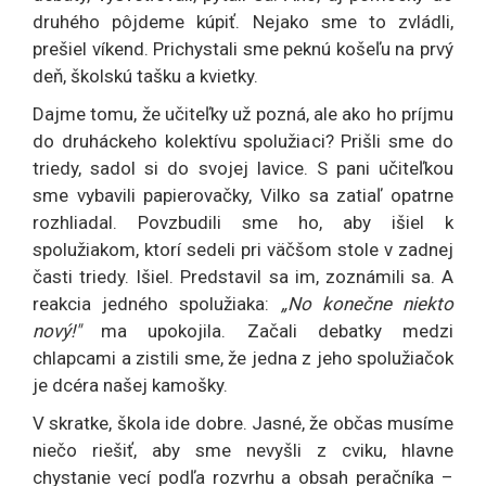
druhého pôjdeme kúpiť. Nejako sme to zvládli,
prešiel víkend. Prichystali sme peknú košeľu na prvý
deň, školskú tašku a kvietky.
Dajme tomu, že učiteľky už pozná, ale ako ho príjmu
do druháckeho kolektívu spolužiaci? Prišli sme do
triedy, sadol si do svojej lavice. S pani učiteľkou
sme vybavili papierovačky, Vilko sa zatiaľ opatrne
rozhliadal. Povzbudili sme ho, aby išiel k
spolužiakom, ktorí sedeli pri väčšom stole v zadnej
časti triedy. Išiel. Predstavil sa im, zoznámili sa. A
reakcia jedného spolužiaka:
„No konečne niekto
nový!"
ma upokojila. Začali debatky medzi
chlapcami a zistili sme, že jedna z jeho spolužiačok
je dcéra našej kamošky.
V skratke, škola ide dobre. Jasné, že občas musíme
niečo riešiť, aby sme nevyšli z cviku, hlavne
chystanie vecí podľa rozvrhu a obsah peračníka –