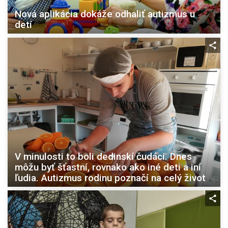
Nová aplikácia dokáže odhaliť autizmus u
detí
V minulosti to boli dedinskí čudáci. Dnes
môžu byť šťastní, rovnako ako iné deti a iní
ľudia. Autizmus rodinu poznačí na celý život