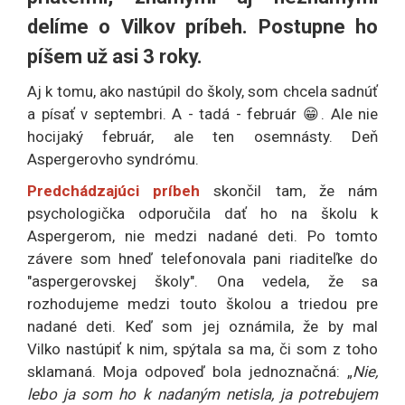
delíme o Vilkov príbeh. Postupne ho
píšem už asi 3 roky.
Aj k tomu, ako nastúpil do školy, som chcela sadnúť
a písať v septembri. A - tadá - február 😁. Ale nie
hocijaký február, ale ten osemnásty. Deň
Aspergerovho syndrómu.
Predchádzajúci príbeh
skončil tam, že nám
psychologička odporučila dať ho na školu k
Aspergerom, nie medzi nadané deti. Po tomto
závere som hneď telefonovala pani riaditeľke do
"aspergerovskej školy". Ona vedela, že sa
rozhodujeme medzi touto školou a triedou pre
nadané deti. Keď som jej oznámila, že by mal
Vilko nastúpiť k nim, spýtala sa ma, či som z toho
sklamaná. Moja odpoveď bola jednoznačná: „
Nie,
lebo ja som ho k nadaným netisla, ja potrebujem