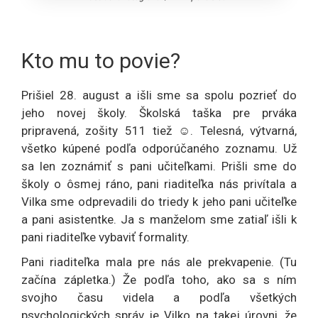
Kto mu to povie?
Prišiel 28. august a išli sme sa spolu pozrieť do
jeho novej školy. Školská taška pre prváka
pripravená, zošity 511 tiež ☺️. Telesná, výtvarná,
všetko kúpené podľa odporúčaného zoznamu. Už
sa len zoznámiť s pani učiteľkami. Prišli sme do
školy o ôsmej ráno, pani riaditeľka nás privítala a
Vilka sme odprevadili do triedy k jeho pani učiteľke
a pani asistentke. Ja s manželom sme zatiaľ išli k
pani riaditeľke vybaviť formality.
Pani riaditeľka mala pre nás ale prekvapenie. (Tu
začína zápletka.) Že podľa toho, ako sa s ním
svojho času videla a podľa všetkých
psychologických správ je Vilko na takej úrovni, že