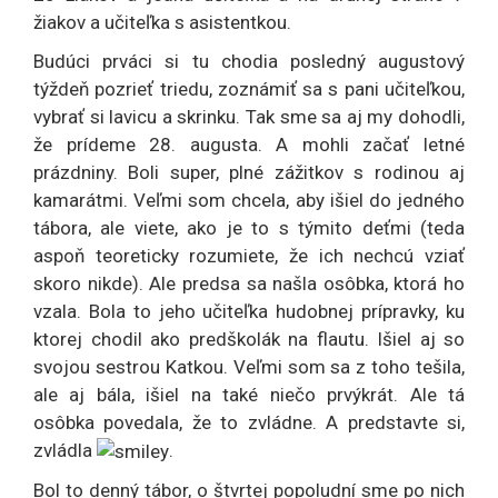
žiakov a učiteľka s asistentkou.
Budúci prváci si tu chodia posledný augustový
týždeň pozrieť triedu, zoznámiť sa s pani učiteľkou,
vybrať si lavicu a skrinku. Tak sme sa aj my dohodli,
že prídeme 28. augusta. A mohli začať letné
prázdniny. Boli super, plné zážitkov s rodinou aj
kamarátmi. Veľmi som chcela, aby išiel do jedného
tábora, ale viete, ako je to s týmito deťmi (teda
aspoň teoreticky rozumiete, že ich nechcú vziať
skoro nikde). Ale predsa sa našla osôbka, ktorá ho
vzala. Bola to jeho učiteľka hudobnej prípravky, ku
ktorej chodil ako predškolák na flautu. Išiel aj so
svojou sestrou Katkou. Veľmi som sa z toho tešila,
ale aj bála, išiel na také niečo prvýkrát. Ale tá
osôbka povedala, že to zvládne. A predstavte si,
zvládla
.
Bol to denný tábor, o štvrtej popoludní sme po nich