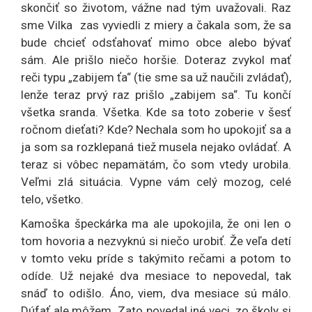
skončiť so životom, vážne nad tým uvažovali. Raz
sme Vilka zas vyviedli z miery a čakala som, že sa
bude chcieť odsťahovať mimo obce alebo bývať
sám. Ale prišlo niečo horšie. Doteraz zvykol mať
reči typu „zabijem ťa“ (tie sme sa už naučili zvládať),
lenže teraz prvý raz prišlo „zabijem sa“. Tu končí
všetka sranda. Všetka. Kde sa toto zoberie v šesť
ročnom dieťati? Kde? Nechala som ho upokojiť sa a
ja som sa rozklepaná tiež musela nejako ovládať. A
teraz si vôbec nepamätám, čo som vtedy urobila.
Veľmi zlá situácia. Vypne vám celý mozog, celé
telo, všetko.
Kamoška špeckárka ma ale upokojila, že oni len o
tom hovoria a nezvyknú si niečo urobiť. Že veľa detí
v tomto veku príde s takýmito rečami a potom to
odíde. Už nejaké dva mesiace to nepovedal, tak
snáď to odišlo. Áno, viem, dva mesiace sú málo.
Dúfať ale môžem. Zato povedal iné veci, zo školy si