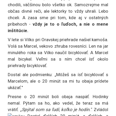
chodili, väčšinou bolo všetko ok. Samozrejme mal
občas divné reči, ale lektorky to vždy uhrali. Lebo
chceli. A zasa sme pri tom, kde aj v ostatných
príbehoch -
vždy je to o ľuďoch, a nie o mene
inštitúcie.
V lete si Vilko pri Oravskej priehrade našiel kamoša.
Volá sa Marcel, vekovo zhruba rovesníci. Len na jar
minulého roka sa Vilko naučil bicyklovať. A Marcel
mal bicykel. Veľmi sa s ním chcel ísť okolo
priehrady bicyklovať.
Dostal ale podmienku: „Môžeš sa ísť bicyklovať s
Marcelom, ale o 20 minút sa mi tu obaja prídete
ukázať."
Presne o 20 minút boli obaja naspäť. Hodinky
nemal. Pýtam sa ho, ako vedel, že teraz sa má
vrátiť.
„Spýtal som sa ľudí, koľko je hodín."
. Zvládol