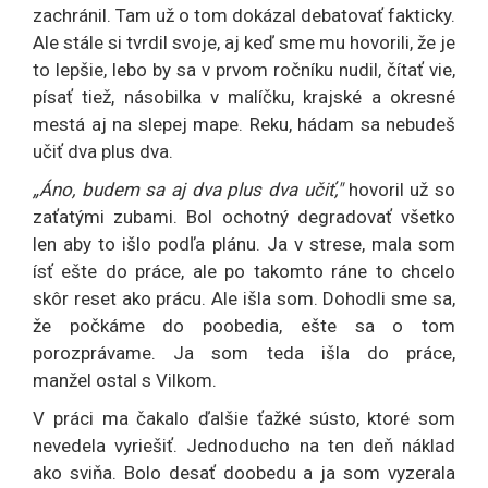
zachránil. Tam už o tom dokázal debatovať fakticky.
Ale stále si tvrdil svoje, aj keď sme mu hovorili, že je
to lepšie, lebo by sa v prvom ročníku nudil, čítať vie,
písať tiež, násobilka v malíčku, krajské a okresné
mestá aj na slepej mape. Reku, hádam sa nebudeš
učiť dva plus dva.
„Áno, budem sa aj dva plus dva učiť,"
hovoril už so
zaťatými zubami. Bol ochotný degradovať všetko
len aby to išlo podľa plánu. Ja v strese, mala som
ísť ešte do práce, ale po takomto ráne to chcelo
skôr reset ako prácu. Ale išla som. Dohodli sme sa,
že počkáme do poobedia, ešte sa o tom
porozprávame. Ja som teda išla do práce,
manžel ostal s Vilkom.
V práci ma čakalo ďalšie ťažké sústo, ktoré som
nevedela vyriešiť. Jednoducho na ten deň náklad
ako sviňa. Bolo desať doobedu a ja som vyzerala