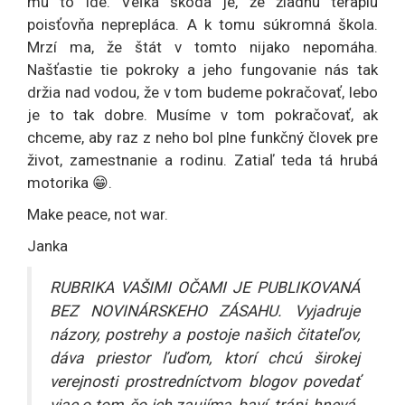
mu to ide. Veľká škoda je, že žiadnu terapiu
poisťovňa neprepláca. A k tomu súkromná škola.
Mrzí ma, že štát v tomto nijako nepomáha.
Našťastie tie pokroky a jeho fungovanie nás tak
držia nad vodou, že v tom budeme pokračovať, lebo
je to tak dobre. Musíme v tom pokračovať, ak
chceme, aby raz z neho bol plne funkčný človek pre
život, zamestnanie a rodinu. Zatiaľ teda tá hrubá
motorika 😁.
Make peace, not war.
Janka
RUBRIKA VAŠIMI OČAMI JE PUBLIKOVANÁ
BEZ NOVINÁRSKEHO ZÁSAHU. Vyjadruje
názory, postrehy a postoje našich čitateľov,
dáva priestor ľuďom, ktorí chcú širokej
verejnosti prostredníctvom blogov povedať
viac o tom, čo ich zaujíma, baví, trápi, hnevá.