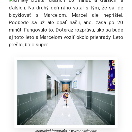
Dostal ďalších 20 minút, a ďalších, a
ďalších. Na druhý deň ráno vstal s tým, že sa ide
bicyklovať s Marcelom. Marcel ale neprišiel.
Poobede sa už ale opäť našli, áno, zasa po 20
minút. Fungovalo to. Doteraz rozpráva, ako sa bude
aj toto leto s Marcelom voziť okolo priehrady. Leto
prešlo, bolo super.
Ilustračná fotografia
/
www.pexels.com