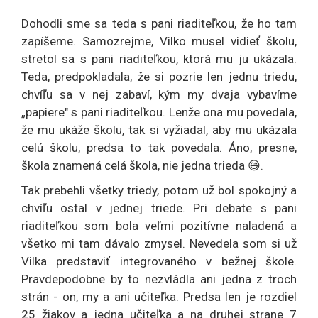
Dohodli sme sa teda s pani riaditeľkou, že ho tam
zapíšeme. Samozrejme, Vilko musel vidieť školu,
stretol sa s pani riaditeľkou, ktorá mu ju ukázala.
Teda, predpokladala, že si pozrie len jednu triedu,
chvíľu sa v nej zabaví, kým my dvaja vybavíme
„papiere" s pani riaditeľkou. Lenže ona mu povedala,
že mu ukáže školu, tak si vyžiadal, aby mu ukázala
celú školu, predsa to tak povedala. Áno, presne,
škola znamená celá škola, nie jedna trieda 😄.
Tak prebehli všetky triedy, potom už bol spokojný a
chvíľu ostal v jednej triede. Pri debate s pani
riaditeľkou som bola veľmi pozitívne naladená a
všetko mi tam dávalo zmysel. Nevedela som si už
Vilka predstaviť integrovaného v bežnej škole.
Pravdepodobne by to nezvládla ani jedna z troch
strán - on, my a ani učiteľka. Predsa len je rozdiel
25 žiakov a jedna učiteľka a na druhej strane 7