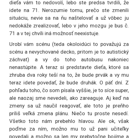
dieťa vám to nedovolí, lebo ste predsa tvrdili, že
idete na 71. Nerozumie tomu, prečo ste zmenili
situáciu, nevie sa na ňu naštelovať a už vôbec ju
nedokáže zrealizovať, lebo v jeho mozgu je bus č.
71 a v tej chvíli iná možnosť neexistuje.
Urobí vám scénu (teda okoloidúci to považujú za
scénu a nevychované decko, pritom je to autistický
záchvat) a vy do toho autobusu nakoniec
nenastúpite. A teraz si predstavte dieťa, ktoré sa
zhruba dva roky teší na to, že bude prvák a vy mu
teraz idete povedať, že bude druhák. O päť dní. Z
pohľadu toho, čo som písala vyššie, je to síce super,
ale naozaj sme nevedeli, ako zareaguje. Aj keď na
zmeny sa už naučil reagovať, ale toto je preňho
príliš veľká zmena plánu. Niečo tu proste nesedí.
Všetko toto nám prebehlo hlavou. Ale ok, však
poďme za ním, možno mu to už pani učiteľky
povedali a možno sa len my prebytočne bojíme a