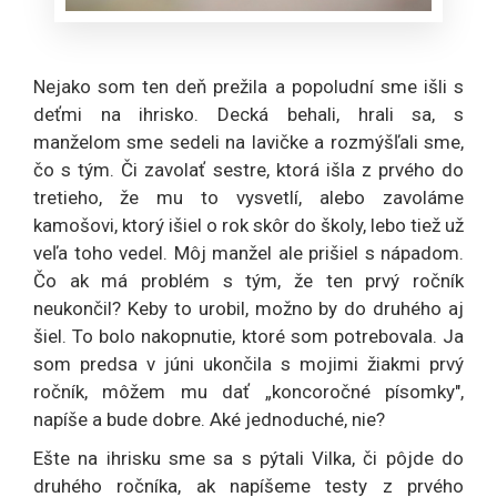
Nejako som ten deň prežila a popoludní sme išli s
deťmi na ihrisko. Decká behali, hrali sa, s
manželom sme sedeli na lavičke a rozmýšľali sme,
čo s tým. Či zavolať sestre, ktorá išla z prvého do
tretieho, že mu to vysvetlí, alebo zavoláme
kamošovi, ktorý išiel o rok skôr do školy, lebo tiež už
veľa toho vedel. Môj manžel ale prišiel s nápadom.
Čo ak má problém s tým, že ten prvý ročník
neukončil? Keby to urobil, možno by do druhého aj
šiel. To bolo nakopnutie, ktoré som potrebovala. Ja
som predsa v júni ukončila s mojimi žiakmi prvý
ročník, môžem mu dať „koncoročné písomky",
napíše a bude dobre. Aké jednoduché, nie?
Ešte na ihrisku sme sa s pýtali Vilka, či pôjde do
druhého ročníka, ak napíšeme testy z prvého