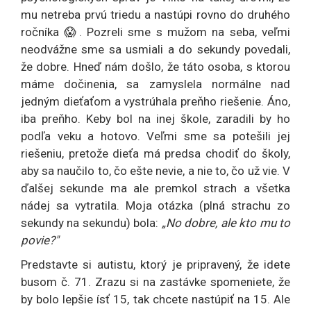
mu netreba prvú triedu a nastúpi rovno do druhého
ročníka 😱. Pozreli sme s mužom na seba, veľmi
neodvážne sme sa usmiali a do sekundy povedali,
že dobre. Hneď nám došlo, že táto osoba, s ktorou
máme dočinenia, sa zamyslela normálne nad
jedným dieťaťom a vystrúhala preňho riešenie. Áno,
iba preňho. Keby bol na inej škole, zaradili by ho
podľa veku a hotovo. Veľmi sme sa potešili jej
riešeniu, pretože dieťa má predsa chodiť do školy,
aby sa naučilo to, čo ešte nevie, a nie to, čo už vie. V
ďalšej sekunde ma ale premkol strach a všetka
nádej sa vytratila. Moja otázka (plná strachu zo
sekundy na sekundu) bola:
„No dobre, ale kto mu to
povie?"
Predstavte si autistu, ktorý je pripravený, že idete
busom č. 71. Zrazu si na zastávke spomeniete, že
by bolo lepšie ísť 15, tak chcete nastúpiť na 15. Ale