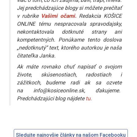
Jej predchádzajúce blogy si môžete prečítať
v rubrike
Vašimi očami.
Redakcia KOŠICE
ONLINE tému nespracovala spravodajsky,
nekontaktovala dotknuté strany ani
kompetentných. Ponúkame tento doslova
„nedotknutý“ text, ktorého autorkou je naša
čitateľka Janka.
Ak máte rovnako chuť napísať o svojom
živote, skúsenostiach, radostiach i
zážitkoch, budeme radi ak sa ozvete
na
info@kosiceonline.sk
, ďakujeme.
Predchádzajúci blog nájdete
tu.
Sledujte najnovšie články na našom Facebooku