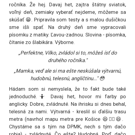
ročníka. Že hej. Davaj het, zajtra štátny sviatok,
voľný deň, zemiaky vyberať nejdeme, môžeme sa
skúšať 😁. Pripravila som testy a s malou dušičkou
sme išli spať. Na druhý deň sme vypracovali
písomku z matiky. Ľavou-zadnou. Slovina - písomka,
čítanie zo šlabikára. Výborne.
„Perfektne, Vilko, zvládol si to, môžeš ísť do
druhého ročníka."
„Mamka, veď ale si ma ešte neskúšala výtvarnú,
hudobnú, telesnú, angličtinu..." 😳
Hádam som si nemyslela, že to fakt bude také
jednoduché.🤷 Davaj het, hovor mi farby po
anglicky. Dobre, zvládnuté. Na ihrisku si dnes behal,
telesná za nami. Výtvarná - kreslil si ďalšiu trasu
metra (navrhol mapu metra pre Košice 😆🤷‍♀️😆.
Chystáme sa s tým na DPMK, nech s tým dačo
robia) - zvládnuté. Čo ešte? Hudobná. Poď, dačo