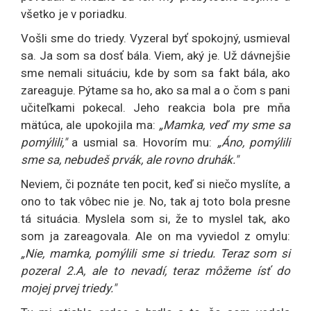
všetko je v poriadku.
Vošli sme do triedy. Vyzeral byť spokojný, usmieval
sa. Ja som sa dosť bála. Viem, aký je. Už dávnejšie
sme nemali situáciu, kde by som sa fakt bála, ako
zareaguje. Pýtame sa ho, ako sa mal a o čom s pani
učiteľkami pokecal. Jeho reakcia bola pre mňa
mätúca, ale upokojila ma:
„Mamka, veď my sme sa
pomýlili,"
a usmial sa. Hovorím mu:
„Áno, pomýlili
sme sa, nebudeš prvák, ale rovno druhák."
Neviem, či poznáte ten pocit, keď si niečo myslíte, a
ono to tak vôbec nie je. No, tak aj toto bola presne
tá situácia. Myslela som si, že to myslel tak, ako
som ja zareagovala. Ale on ma vyviedol z omylu:
„Nie, mamka, pomýlili sme si triedu. Teraz som si
pozeral 2.A, ale to nevadí, teraz môžeme ísť do
mojej prvej triedy."