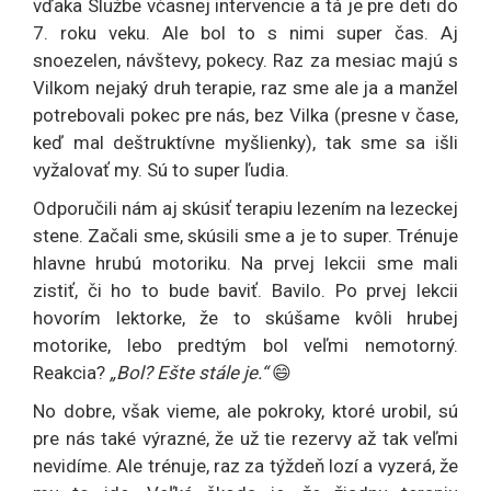
vďaka Službe včasnej intervencie a tá je pre deti do
7. roku veku. Ale bol to s nimi super čas. Aj
snoezelen, návštevy, pokecy. Raz za mesiac majú s
Vilkom nejaký druh terapie, raz sme ale ja a manžel
potrebovali pokec pre nás, bez Vilka (presne v čase,
keď mal deštruktívne myšlienky), tak sme sa išli
vyžalovať my. Sú to super ľudia.
Odporučili nám aj skúsiť terapiu lezením na lezeckej
stene. Začali sme, skúsili sme a je to super. Trénuje
hlavne hrubú motoriku. Na prvej lekcii sme mali
zistiť, či ho to bude baviť. Bavilo. Po prvej lekcii
hovorím lektorke, že to skúšame kvôli hrubej
motorike, lebo predtým bol veľmi nemotorný.
Reakcia?
„Bol? Ešte stále je.“
😄
No dobre, však vieme, ale pokroky, ktoré urobil, sú
pre nás také výrazné, že už tie rezervy až tak veľmi
nevidíme. Ale trénuje, raz za týždeň lozí a vyzerá, že