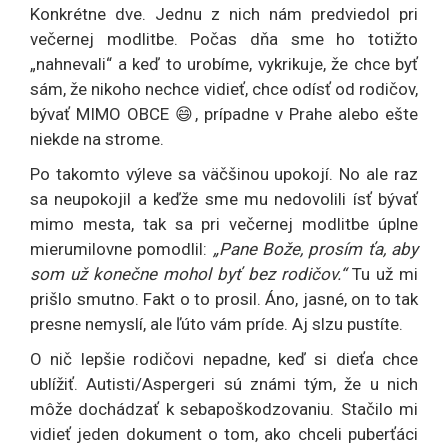
Konkrétne dve. Jednu z nich nám predviedol pri
večernej modlitbe. Počas dňa sme ho totižto
„nahnevali“ a keď to urobíme, vykrikuje, že chce byť
sám, že nikoho nechce vidieť, chce odísť od rodičov,
bývať MIMO OBCE 😄, prípadne v Prahe alebo ešte
niekde na strome.
Po takomto výleve sa väčšinou upokojí. No ale raz
sa neupokojil a keďže sme mu nedovolili ísť bývať
mimo mesta, tak sa pri večernej modlitbe úplne
mierumilovne pomodlil:
„Pane Bože, prosím ťa, aby
som už konečne mohol byť bez rodičov.“
Tu už mi
prišlo smutno. Fakt o to prosil. Áno, jasné, on to tak
presne nemyslí, ale ľúto vám príde. Aj slzu pustíte.
O nič lepšie rodičovi nepadne, keď si dieťa chce
ublížiť. Autisti/Aspergeri sú známi tým, že u nich
môže dochádzať k sebapoškodzovaniu. Stačilo mi
vidieť jeden dokument o tom, ako chceli puberťáci