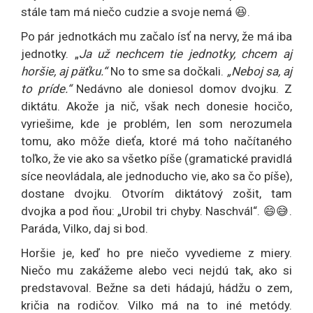
stále tam má niečo cudzie a svoje nemá 😆.
Po pár jednotkách mu začalo ísť na nervy, že má iba
jednotky. „
Ja už nechcem tie jednotky, chcem aj
horšie, aj päťku.“
No to sme sa dočkali.
„Neboj sa, aj
to príde.“
Nedávno ale doniesol domov dvojku. Z
diktátu. Akože ja nič, však nech donesie hocičo,
vyriešime, kde je problém, len som nerozumela
tomu, ako môže dieťa, ktoré má toho načítaného
toľko, že vie ako sa všetko píše (gramatické pravidlá
síce neovládala, ale jednoducho vie, ako sa čo píše),
dostane dvojku. Otvorím diktátový zošit, tam
dvojka a pod ňou: „Urobil tri chyby. Naschvál“. 😄😅.
Paráda, Vilko, daj si bod.
Horšie je, keď ho pre niečo vyvedieme z miery.
Niečo mu zakážeme alebo veci nejdú tak, ako si
predstavoval. Bežne sa deti hádajú, hádžu o zem,
kričia na rodičov. Vilko má na to iné metódy.