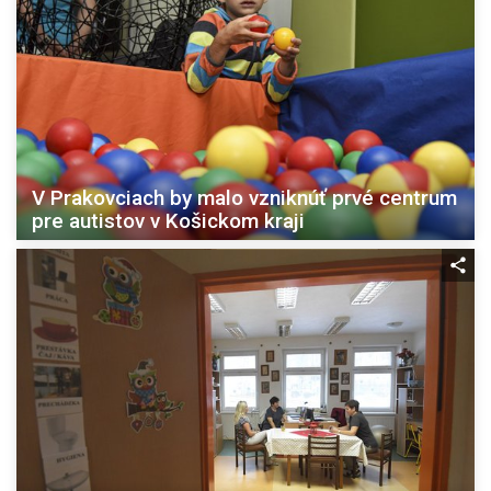
V Prakovciach by malo vzniknúť prvé centrum
pre autistov v Košickom kraji