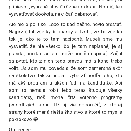
priniesol „vybrané slová“ rôzneho druhu. No nič, len
vysvetľovať dookola, nekričať, debatovať.
Ale nie o politike. Lebo to keď začne, nevie prestať.
Najprv čítal všetky bilboardy a tvrdil, že to všetko
tak je, ako je to tam napísané. Museli sme mu
vysvetliť, že nie všetko, čo je tam napísané, je aj
pravda, hocikto si tam môže hocičo napísať. Začal
sa pýtať, kto z nich teda pravdu má a koho treba
voliť. Ja som mu povedala, že som zameraná skôr
na školstvo, tak si budem vyberať podľa toho, kto
má aký program a akých ľudí na kandidátke. Asi
som to nemala robiť, lebo teraz študuje všetky
kandidátky, rieši mená, číta volebné programy
jednotlivých strán. Už aj vie odporučiť, z ktorej
strany ktoré mená riešia školstvo a ktoré to myslia
pokrokovo 😄.
Ou jeeeee...